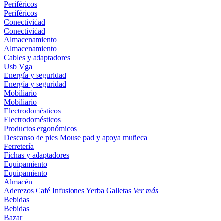
Periféricos
Periféricos
Conectividad
Conectividad
Almacenamiento
Almacenamiento
Cables y adaptadores
Usb
Vga
Energía y seguridad
Energía y seguridad
Mobiliario
Mobiliario
Electrodomésticos
Electrodomésticos
Productos ergonómicos
Descanso de pies
Mouse pad y apoya muñeca
Ferretería
Fichas y adaptadores
Equipamiento
Equipamiento
Almacén
Aderezos
Café
Infusiones
Yerba
Galletas
Ver más
Bebidas
Bebidas
Bazar