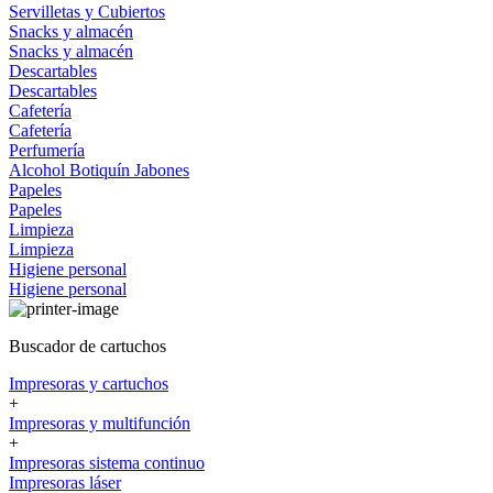
Servilletas y Cubiertos
Snacks y almacén
Snacks y almacén
Descartables
Descartables
Cafetería
Cafetería
Perfumería
Alcohol
Botiquín
Jabones
Papeles
Papeles
Limpieza
Limpieza
Higiene personal
Higiene personal
Buscador de cartuchos
Impresoras y cartuchos
+
Impresoras y multifunción
+
Impresoras sistema continuo
Impresoras láser