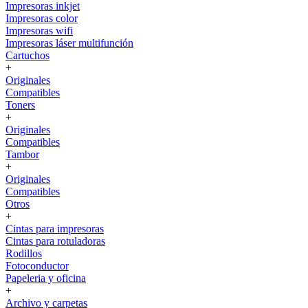
Impresoras inkjet
Impresoras color
Impresoras wifi
Impresoras láser multifunción
Cartuchos
+
Originales
Compatibles
Toners
+
Originales
Compatibles
Tambor
+
Originales
Compatibles
Otros
+
Cintas para impresoras
Cintas para rotuladoras
Rodillos
Fotoconductor
Papeleria y oficina
+
Archivo y carpetas