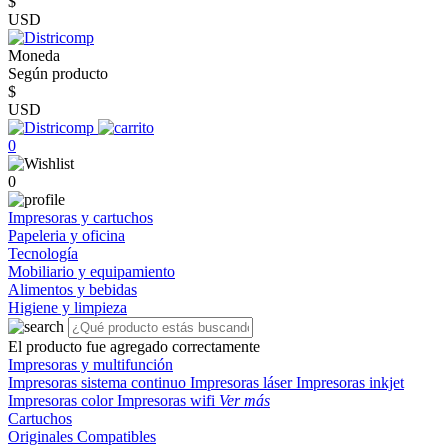
$
USD
Moneda
Según producto
$
USD
0
0
Impresoras y cartuchos
Papeleria y oficina
Tecnología
Mobiliario y equipamiento
Alimentos y bebidas
Higiene y limpieza
El producto fue agregado correctamente
Impresoras y multifunción
Impresoras sistema continuo
Impresoras láser
Impresoras inkjet
Impresoras color
Impresoras wifi
Ver más
Cartuchos
Originales
Compatibles