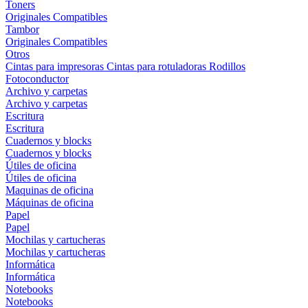
Toners
Originales
Compatibles
Tambor
Originales
Compatibles
Otros
Cintas para impresoras
Cintas para rotuladoras
Rodillos
Fotoconductor
Archivo y carpetas
Archivo y carpetas
Escritura
Escritura
Cuadernos y blocks
Cuadernos y blocks
Útiles de oficina
Útiles de oficina
Maquinas de oficina
Máquinas de oficina
Papel
Papel
Mochilas y cartucheras
Mochilas y cartucheras
Informática
Informática
Notebooks
Notebooks