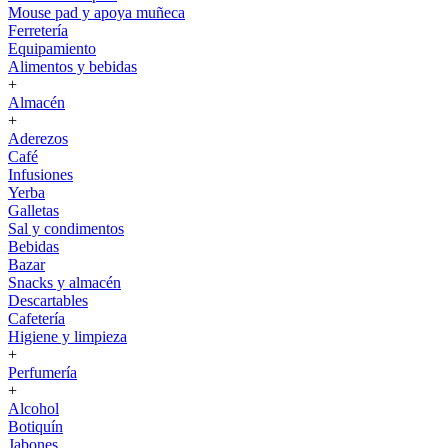
Mouse pad y apoya muñeca
Ferretería
Equipamiento
Alimentos y bebidas
+
Almacén
+
Aderezos
Café
Infusiones
Yerba
Galletas
Sal y condimentos
Bebidas
Bazar
Snacks y almacén
Descartables
Cafetería
Higiene y limpieza
+
Perfumería
+
Alcohol
Botiquín
Jabones