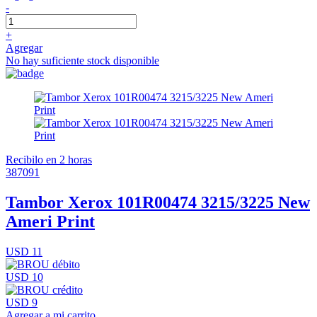
-
+
Agregar
No hay suficiente stock disponible
Recibilo en 2 horas
387091
Tambor Xerox 101R00474 3215/3225 New
Ameri Print
USD 11
USD 10
USD 9
Agregar a mi carrito