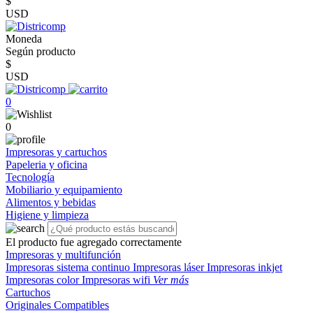
$
USD
Moneda
Según producto
$
USD
0
0
Impresoras y cartuchos
Papeleria y oficina
Tecnología
Mobiliario y equipamiento
Alimentos y bebidas
Higiene y limpieza
El producto fue agregado correctamente
Impresoras y multifunción
Impresoras sistema continuo
Impresoras láser
Impresoras inkjet
Impresoras color
Impresoras wifi
Ver más
Cartuchos
Originales
Compatibles