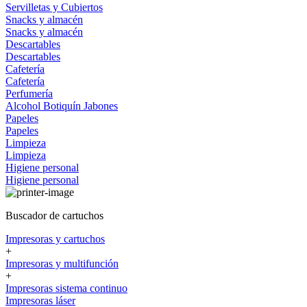
Servilletas y Cubiertos
Snacks y almacén
Snacks y almacén
Descartables
Descartables
Cafetería
Cafetería
Perfumería
Alcohol
Botiquín
Jabones
Papeles
Papeles
Limpieza
Limpieza
Higiene personal
Higiene personal
Buscador de cartuchos
Impresoras y cartuchos
+
Impresoras y multifunción
+
Impresoras sistema continuo
Impresoras láser