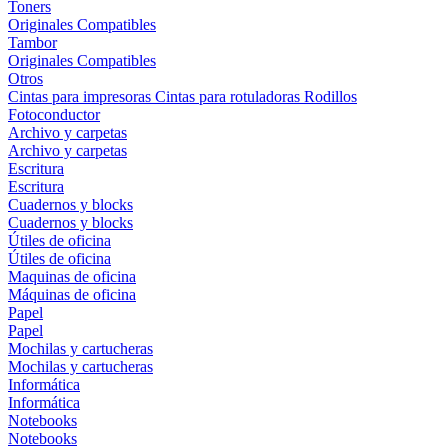
Toners
Originales
Compatibles
Tambor
Originales
Compatibles
Otros
Cintas para impresoras
Cintas para rotuladoras
Rodillos
Fotoconductor
Archivo y carpetas
Archivo y carpetas
Escritura
Escritura
Cuadernos y blocks
Cuadernos y blocks
Útiles de oficina
Útiles de oficina
Maquinas de oficina
Máquinas de oficina
Papel
Papel
Mochilas y cartucheras
Mochilas y cartucheras
Informática
Informática
Notebooks
Notebooks