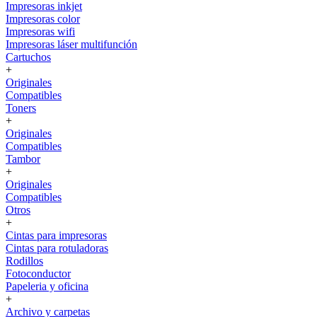
Impresoras inkjet
Impresoras color
Impresoras wifi
Impresoras láser multifunción
Cartuchos
+
Originales
Compatibles
Toners
+
Originales
Compatibles
Tambor
+
Originales
Compatibles
Otros
+
Cintas para impresoras
Cintas para rotuladoras
Rodillos
Fotoconductor
Papeleria y oficina
+
Archivo y carpetas