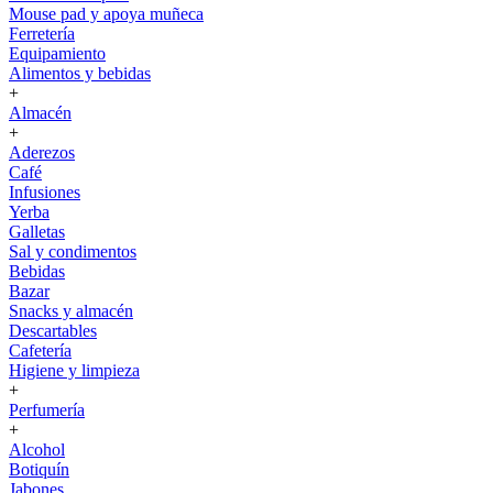
Mouse pad y apoya muñeca
Ferretería
Equipamiento
Alimentos y bebidas
+
Almacén
+
Aderezos
Café
Infusiones
Yerba
Galletas
Sal y condimentos
Bebidas
Bazar
Snacks y almacén
Descartables
Cafetería
Higiene y limpieza
+
Perfumería
+
Alcohol
Botiquín
Jabones