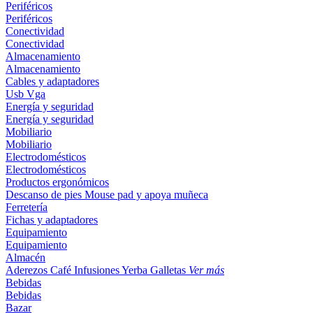
Periféricos
Periféricos
Conectividad
Conectividad
Almacenamiento
Almacenamiento
Cables y adaptadores
Usb
Vga
Energía y seguridad
Energía y seguridad
Mobiliario
Mobiliario
Electrodomésticos
Electrodomésticos
Productos ergonómicos
Descanso de pies
Mouse pad y apoya muñeca
Ferretería
Fichas y adaptadores
Equipamiento
Equipamiento
Almacén
Aderezos
Café
Infusiones
Yerba
Galletas
Ver más
Bebidas
Bebidas
Bazar