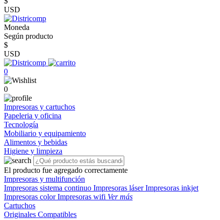
$
USD
Moneda
Según producto
$
USD
0
0
Impresoras y cartuchos
Papeleria y oficina
Tecnología
Mobiliario y equipamiento
Alimentos y bebidas
Higiene y limpieza
El producto fue agregado correctamente
Impresoras y multifunción
Impresoras sistema continuo
Impresoras láser
Impresoras inkjet
Impresoras color
Impresoras wifi
Ver más
Cartuchos
Originales
Compatibles