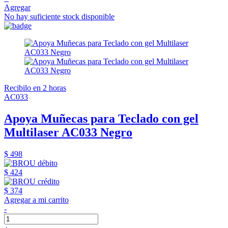
Agregar
No hay suficiente stock disponible
Recibilo en 2 horas
AC033
Apoya Muñecas para Teclado con gel
Multilaser AC033 Negro
$ 498
$ 424
$ 374
Agregar a mi carrito
-