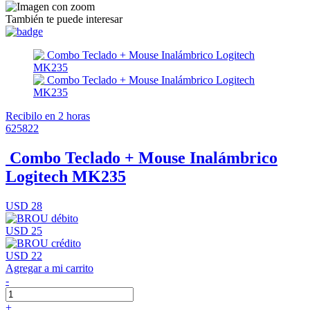
También te puede interesar
Recibilo en 2 horas
625822
Combo Teclado + Mouse Inalámbrico
Logitech MK235
USD 28
USD 25
USD 22
Agregar a mi carrito
-
+