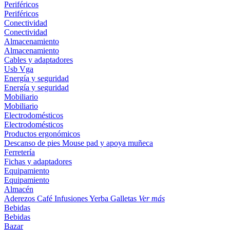
Periféricos
Periféricos
Conectividad
Conectividad
Almacenamiento
Almacenamiento
Cables y adaptadores
Usb
Vga
Energía y seguridad
Energía y seguridad
Mobiliario
Mobiliario
Electrodomésticos
Electrodomésticos
Productos ergonómicos
Descanso de pies
Mouse pad y apoya muñeca
Ferretería
Fichas y adaptadores
Equipamiento
Equipamiento
Almacén
Aderezos
Café
Infusiones
Yerba
Galletas
Ver más
Bebidas
Bebidas
Bazar