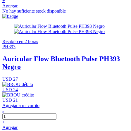
+
Agregar
No hay suficiente stock disponible
Recibilo en 2 horas
PH393
Auricular Flow Bluetooth Pulse PH393
Negro
USD 27
USD 24
USD 21
Agregar a mi carrito
-
+
Agregar