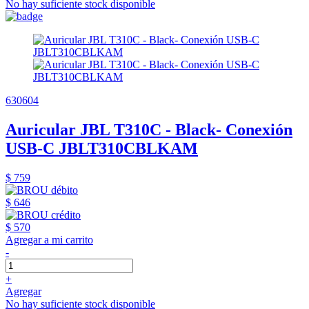
No hay suficiente stock disponible
630604
Auricular JBL T310C - Black- Conexión
USB-C JBLT310CBLKAM
$ 759
$ 646
$ 570
Agregar a mi carrito
-
+
Agregar
No hay suficiente stock disponible