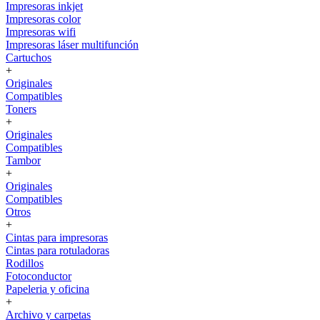
Impresoras inkjet
Impresoras color
Impresoras wifi
Impresoras láser multifunción
Cartuchos
+
Originales
Compatibles
Toners
+
Originales
Compatibles
Tambor
+
Originales
Compatibles
Otros
+
Cintas para impresoras
Cintas para rotuladoras
Rodillos
Fotoconductor
Papeleria y oficina
+
Archivo y carpetas