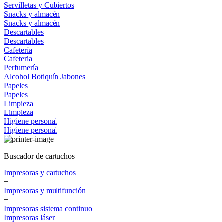
Servilletas y Cubiertos
Snacks y almacén
Snacks y almacén
Descartables
Descartables
Cafetería
Cafetería
Perfumería
Alcohol
Botiquín
Jabones
Papeles
Papeles
Limpieza
Limpieza
Higiene personal
Higiene personal
Buscador de cartuchos
Impresoras y cartuchos
+
Impresoras y multifunción
+
Impresoras sistema continuo
Impresoras láser