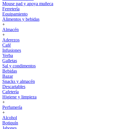
Mouse pad y apoya muñeca
Ferretería
Equipamiento
Alimentos y bebidas
+
Almacén
+
Aderezos
Café
Infusiones
Yerba
Galletas
Sal y condimentos
Bebidas
Bazar
Snacks y almacén
Descartables
Cafetería
Higiene y limpieza
+
Perfumería
+
Alcohol
Botiquín
Jabones