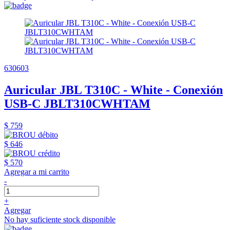
630603
Auricular JBL T310C - White - Conexión
USB-C JBLT310CWHTAM
$ 759
$ 646
$ 570
Agregar a mi carrito
-
+
Agregar
No hay suficiente stock disponible