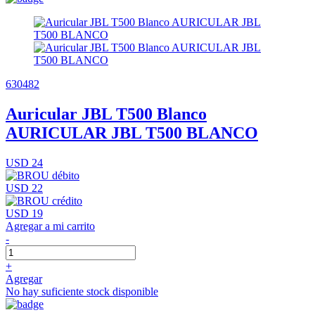
630482
Auricular JBL T500 Blanco
AURICULAR JBL T500 BLANCO
USD 24
USD 22
USD 19
Agregar a mi carrito
-
+
Agregar
No hay suficiente stock disponible