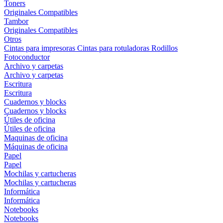
Toners
Originales
Compatibles
Tambor
Originales
Compatibles
Otros
Cintas para impresoras
Cintas para rotuladoras
Rodillos
Fotoconductor
Archivo y carpetas
Archivo y carpetas
Escritura
Escritura
Cuadernos y blocks
Cuadernos y blocks
Útiles de oficina
Útiles de oficina
Maquinas de oficina
Máquinas de oficina
Papel
Papel
Mochilas y cartucheras
Mochilas y cartucheras
Informática
Informática
Notebooks
Notebooks