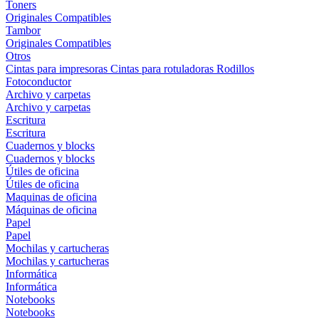
Toners
Originales
Compatibles
Tambor
Originales
Compatibles
Otros
Cintas para impresoras
Cintas para rotuladoras
Rodillos
Fotoconductor
Archivo y carpetas
Archivo y carpetas
Escritura
Escritura
Cuadernos y blocks
Cuadernos y blocks
Útiles de oficina
Útiles de oficina
Maquinas de oficina
Máquinas de oficina
Papel
Papel
Mochilas y cartucheras
Mochilas y cartucheras
Informática
Informática
Notebooks
Notebooks