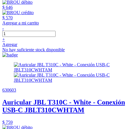
$ 646
$ 570
Agregar a mi carrito
-
+
Agregar
No hay suficiente stock disponible
630603
Auricular JBL T310C - White - Conexión
USB-C JBLT310CWHTAM
$ 759