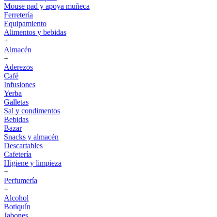
Mouse pad y apoya muñeca
Ferretería
Equipamiento
Alimentos y bebidas
+
Almacén
+
Aderezos
Café
Infusiones
Yerba
Galletas
Sal y condimentos
Bebidas
Bazar
Snacks y almacén
Descartables
Cafetería
Higiene y limpieza
+
Perfumería
+
Alcohol
Botiquín
Jabones