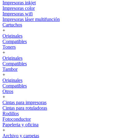
Impresoras inkjet
Impresoras color
Impresoras wifi
Impresoras láser multifunción
Cartuchos
+
Originales
Compatibles
Toners
+
Originales
Compatibles
Tambor
+
Originales
Compatibles
Otros
+
Cintas para impresoras
Cintas para rotuladoras
Rodillos
Fotoconductor
Papeleria y oficina
+
Archivo y carpetas