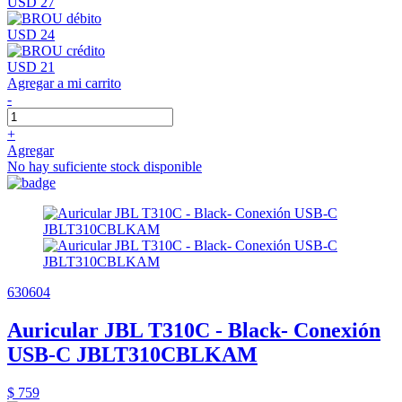
USD 27
USD 24
USD 21
Agregar a mi carrito
-
+
Agregar
No hay suficiente stock disponible
630604
Auricular JBL T310C - Black- Conexión
USB-C JBLT310CBLKAM
$ 759