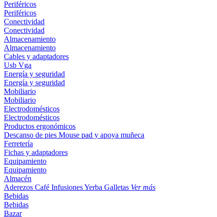
Periféricos
Periféricos
Conectividad
Conectividad
Almacenamiento
Almacenamiento
Cables y adaptadores
Usb
Vga
Energía y seguridad
Energía y seguridad
Mobiliario
Mobiliario
Electrodomésticos
Electrodomésticos
Productos ergonómicos
Descanso de pies
Mouse pad y apoya muñeca
Ferretería
Fichas y adaptadores
Equipamiento
Equipamiento
Almacén
Aderezos
Café
Infusiones
Yerba
Galletas
Ver más
Bebidas
Bebidas
Bazar