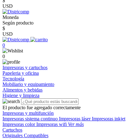
$
USD
Moneda
Según producto
$
USD
0
0
Impresoras y cartuchos
Papeleria y oficina
Tecnología
Mobiliario y equipamiento
Alimentos y bebidas
Higiene y limpieza
El producto fue agregado correctamente
Impresoras y multifunción
Impresoras sistema continuo
Impresoras láser
Impresoras inkjet
Impresoras color
Impresoras wifi
Ver más
Cartuchos
Originales
Compatibles