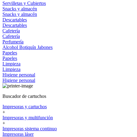
Servilletas y Cubiertos
Snacks y almacén
Snacks y almacén
Descartables
Descartables
Cafetería
Cafetería
Perfumería
Alcohol
Botiquín
Jabones
Papeles
Papeles
Limpieza
Limpieza
Higiene personal
Higiene personal
Buscador de cartuchos
Impresoras y cartuchos
+
Impresoras y multifunción
+
Impresoras sistema continuo
Impresoras láser