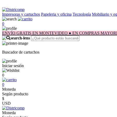
Impresoras y cartuchos
Papeleria y oficina
Tecnología
Mobiliario y e
0
ENVÍO GRATIS EN MONTEVIDEO ● EN COMPRAS MAYORES A $1.
Buscador de cartuchos
Iniciar sesión
0
0
Moneda
Según producto
$
USD
Moneda