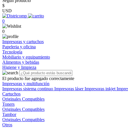
Según producto
$
USD
0
0
Impresoras y cartuchos
Papeleria y oficina
Tecnología
Mobiliario y equipamiento
Alimentos y bebidas
Higiene y limpieza
El producto fue agregado correctamente
Impresoras y multifunción
Impresoras sistema continuo
Impresoras láser
Impresoras inkjet
Impre
Cartuchos
Originales
Compatibles
Toners
Originales
Compatibles
Tambor
Originales
Compatibles
Otros