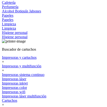
Cafetería
Perfumería
Alcohol
Botiquín
Jabones
Papeles
Papeles
Limpieza
Limpieza
Higiene personal
Higiene personal
Buscador de cartuchos
Impresoras y cartuchos
+
Impresoras y multifunción
+
Impresoras sistema continuo
Impresoras láser
Impresoras inkjet
Impresoras color
Impresoras wifi
Impresoras láser multifunción
Cartuchos
+