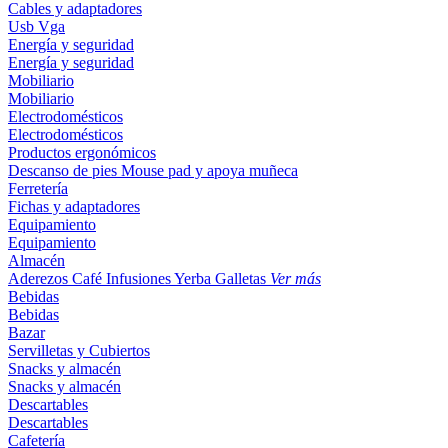
Cables y adaptadores
Usb
Vga
Energía y seguridad
Energía y seguridad
Mobiliario
Mobiliario
Electrodomésticos
Electrodomésticos
Productos ergonómicos
Descanso de pies
Mouse pad y apoya muñeca
Ferretería
Fichas y adaptadores
Equipamiento
Equipamiento
Almacén
Aderezos
Café
Infusiones
Yerba
Galletas
Ver más
Bebidas
Bebidas
Bazar
Servilletas y Cubiertos
Snacks y almacén
Snacks y almacén
Descartables
Descartables
Cafetería