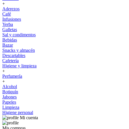
+
Aderezos
Café
Infusiones
Yerba
Galletas
Sal y condimentos
Bebidas
Bazar
Snacks y almacén
Descartables
Cafetería
Higiene y limpieza
+
Perfumería
+
Alcohol
Botiquín
Jabones
Papeles
Limpieza
Higiene personal
Mi cuenta
Mis compras