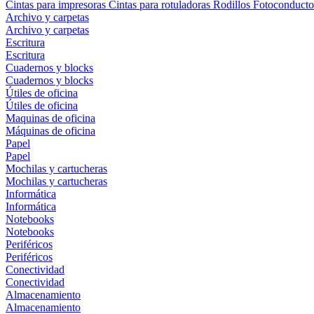
Cintas para impresoras
Cintas para rotuladoras
Rodillos
Fotoconducto
Archivo y carpetas
Archivo y carpetas
Escritura
Escritura
Cuadernos y blocks
Cuadernos y blocks
Útiles de oficina
Útiles de oficina
Maquinas de oficina
Máquinas de oficina
Papel
Papel
Mochilas y cartucheras
Mochilas y cartucheras
Informática
Informática
Notebooks
Notebooks
Periféricos
Periféricos
Conectividad
Conectividad
Almacenamiento
Almacenamiento