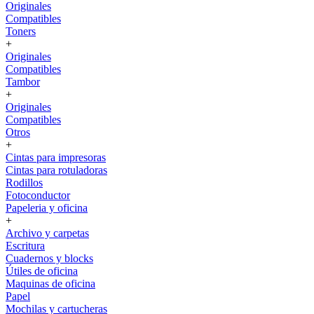
Originales
Compatibles
Toners
+
Originales
Compatibles
Tambor
+
Originales
Compatibles
Otros
+
Cintas para impresoras
Cintas para rotuladoras
Rodillos
Fotoconductor
Papeleria y oficina
+
Archivo y carpetas
Escritura
Cuadernos y blocks
Útiles de oficina
Maquinas de oficina
Papel
Mochilas y cartucheras