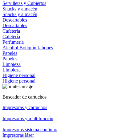
Servilletas y Cubiertos
Snacks y almacén
Snacks y almacén
Descartables
Descartables
Cafetería
Cafetería
Perfumería
Alcohol
Botiquín
Jabones
Papeles
Papeles
Limpieza
Limpieza
Higiene personal
Higiene personal
Buscador de cartuchos
Impresoras y cartuchos
+
Impresoras y multifunción
+
Impresoras sistema continuo
Impresoras láser