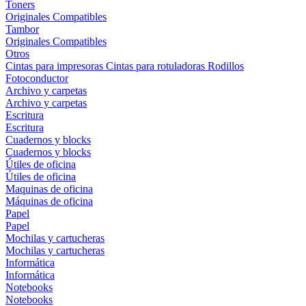
Toners
Originales
Compatibles
Tambor
Originales
Compatibles
Otros
Cintas para impresoras
Cintas para rotuladoras
Rodillos
Fotoconductor
Archivo y carpetas
Archivo y carpetas
Escritura
Escritura
Cuadernos y blocks
Cuadernos y blocks
Útiles de oficina
Útiles de oficina
Maquinas de oficina
Máquinas de oficina
Papel
Papel
Mochilas y cartucheras
Mochilas y cartucheras
Informática
Informática
Notebooks
Notebooks