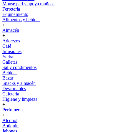
Mouse pad y apoya muñeca
Ferretería
Equipamiento
Alimentos y bebidas
+
Almacén
+
Aderezos
Café
Infusiones
Yerba
Galletas
Sal y condimentos
Bebidas
Bazar
Snacks y almacén
Descartables
Cafetería
Higiene y limpieza
+
Perfumería
+
Alcohol
Botiquín
Jabones