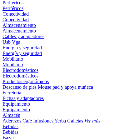
Periféricos
Periféricos
Conectividad
Conectividad
Almacenamiento
Almacenamiento
Cables y adaptadores
Usb
Vga
Energía y seguridad
Energía y seguridad
Mobiliario
Mobiliario
Electrodomésticos
Electrodomésticos
Productos ergonómicos
Descanso de pies
Mouse pad y apoya muñeca
Ferretería
Fichas y adaptadores
Equipamiento
Equipamiento
Almacén
Aderezos
Café
Infusiones
Yerba
Galletas
Ver más
Bebidas
Bebidas
Bazar