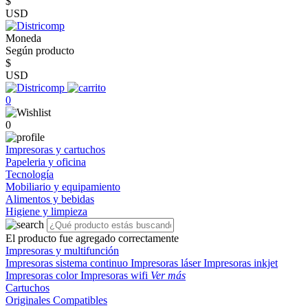
$
USD
Moneda
Según producto
$
USD
0
0
Impresoras y cartuchos
Papeleria y oficina
Tecnología
Mobiliario y equipamiento
Alimentos y bebidas
Higiene y limpieza
El producto fue agregado correctamente
Impresoras y multifunción
Impresoras sistema continuo
Impresoras láser
Impresoras inkjet
Impresoras color
Impresoras wifi
Ver más
Cartuchos
Originales
Compatibles