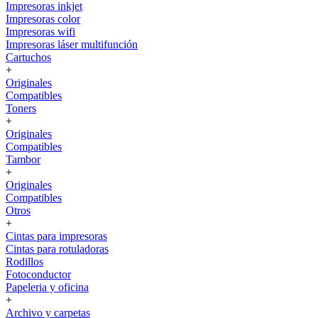
Impresoras inkjet
Impresoras color
Impresoras wifi
Impresoras láser multifunción
Cartuchos
+
Originales
Compatibles
Toners
+
Originales
Compatibles
Tambor
+
Originales
Compatibles
Otros
+
Cintas para impresoras
Cintas para rotuladoras
Rodillos
Fotoconductor
Papeleria y oficina
+
Archivo y carpetas