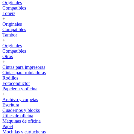
Originales
Compatibles
Toners
+
Originales
Compatibles
Tambor
+
Originales
Compatibles
Otros
+
Cintas para impresoras
Cintas para rotuladoras
Rodillos
Fotoconductor
Papeleria y oficina
+
Archivo y carpetas
Escritura
Cuadernos y blocks
Útiles de oficina
Maquinas de oficina
Papel
Mochilas y cartucheras