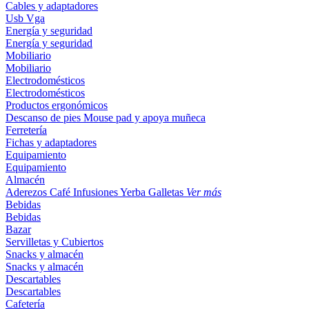
Cables y adaptadores
Usb
Vga
Energía y seguridad
Energía y seguridad
Mobiliario
Mobiliario
Electrodomésticos
Electrodomésticos
Productos ergonómicos
Descanso de pies
Mouse pad y apoya muñeca
Ferretería
Fichas y adaptadores
Equipamiento
Equipamiento
Almacén
Aderezos
Café
Infusiones
Yerba
Galletas
Ver más
Bebidas
Bebidas
Bazar
Servilletas y Cubiertos
Snacks y almacén
Snacks y almacén
Descartables
Descartables
Cafetería