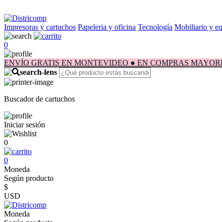
Impresoras y cartuchos
Papeleria y oficina
Tecnología
Mobiliario y e
0
ENVÍO GRATIS EN MONTEVIDEO ● EN COMPRAS MAYORES A $1.
Buscador de cartuchos
Iniciar sesión
0
0
Moneda
Según producto
$
USD
Moneda