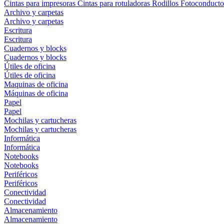
Cintas para impresoras
Cintas para rotuladoras
Rodillos
Fotoconducto
Archivo y carpetas
Archivo y carpetas
Escritura
Escritura
Cuadernos y blocks
Cuadernos y blocks
Útiles de oficina
Útiles de oficina
Maquinas de oficina
Máquinas de oficina
Papel
Papel
Mochilas y cartucheras
Mochilas y cartucheras
Informática
Informática
Notebooks
Notebooks
Periféricos
Periféricos
Conectividad
Conectividad
Almacenamiento
Almacenamiento