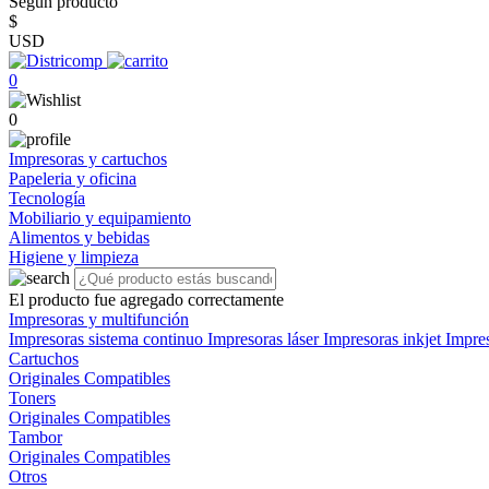
Según producto
$
USD
0
0
Impresoras y cartuchos
Papeleria y oficina
Tecnología
Mobiliario y equipamiento
Alimentos y bebidas
Higiene y limpieza
El producto fue agregado correctamente
Impresoras y multifunción
Impresoras sistema continuo
Impresoras láser
Impresoras inkjet
Impre
Cartuchos
Originales
Compatibles
Toners
Originales
Compatibles
Tambor
Originales
Compatibles
Otros