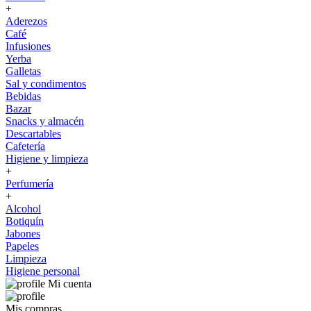
+
Aderezos
Café
Infusiones
Yerba
Galletas
Sal y condimentos
Bebidas
Bazar
Snacks y almacén
Descartables
Cafetería
Higiene y limpieza
+
Perfumería
+
Alcohol
Botiquín
Jabones
Papeles
Limpieza
Higiene personal
Mi cuenta
Mis compras