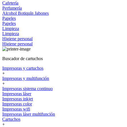
Cafetería
Perfumería
Alcohol
Botiquín
Jabones
Papeles
Papeles
Limpieza
Limpieza
Higiene personal
Higiene personal
Buscador de cartuchos
Impresoras y cartuchos
+
Impresoras y multifunción
+
Impresoras sistema continuo
Impresoras láser
Impresoras inkjet
Impresoras color
Impresoras wifi
Impresoras láser multifunción
Cartuchos
+