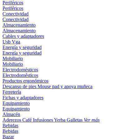
Periféricos
Periféricos
Conectividad
Conectividad
Almacenamiento
Almacenamiento
Cables y adaptadores
Usb
Vga
Energía y seguridad
Energía y seguridad
Mobiliario
Mobiliario
Electrodomésticos
Electrodomésticos
Productos ergonómicos
Descanso de pies
Mouse pad y apoya muñeca
Ferretería
Fichas y adaptadores
Equipamiento
Equipamiento
Almacén
Aderezos
Café
Infusiones
Yerba
Galletas
Ver más
Bebidas
Bebidas
Bazar