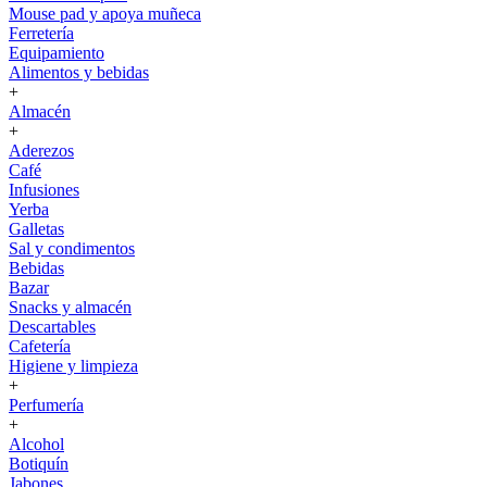
Mouse pad y apoya muñeca
Ferretería
Equipamiento
Alimentos y bebidas
+
Almacén
+
Aderezos
Café
Infusiones
Yerba
Galletas
Sal y condimentos
Bebidas
Bazar
Snacks y almacén
Descartables
Cafetería
Higiene y limpieza
+
Perfumería
+
Alcohol
Botiquín
Jabones