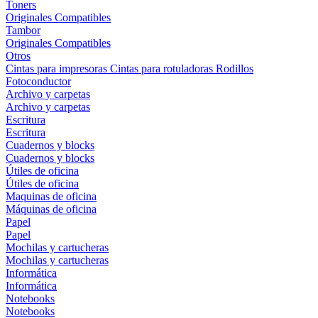
Toners
Originales
Compatibles
Tambor
Originales
Compatibles
Otros
Cintas para impresoras
Cintas para rotuladoras
Rodillos
Fotoconductor
Archivo y carpetas
Archivo y carpetas
Escritura
Escritura
Cuadernos y blocks
Cuadernos y blocks
Útiles de oficina
Útiles de oficina
Maquinas de oficina
Máquinas de oficina
Papel
Papel
Mochilas y cartucheras
Mochilas y cartucheras
Informática
Informática
Notebooks
Notebooks