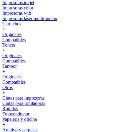
Impresoras inkjet
Impresoras color
Impresoras wifi
Impresoras láser multifunción
Cartuchos
+
Originales
Compatibles
Toners
+
Originales
Compatibles
Tambor
+
Originales
Compatibles
Otros
+
Cintas para impresoras
Cintas para rotuladoras
Rodillos
Fotoconductor
Papeleria y oficina
+
Archivo y carpetas