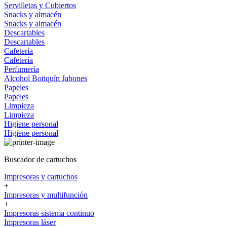
Servilletas y Cubiertos
Snacks y almacén
Snacks y almacén
Descartables
Descartables
Cafetería
Cafetería
Perfumería
Alcohol
Botiquín
Jabones
Papeles
Papeles
Limpieza
Limpieza
Higiene personal
Higiene personal
Buscador de cartuchos
Impresoras y cartuchos
+
Impresoras y multifunción
+
Impresoras sistema continuo
Impresoras láser