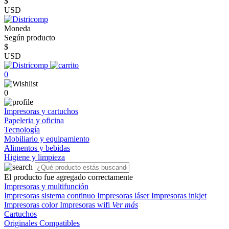
$
USD
Moneda
Según producto
$
USD
0
0
Impresoras y cartuchos
Papeleria y oficina
Tecnología
Mobiliario y equipamiento
Alimentos y bebidas
Higiene y limpieza
El producto fue agregado correctamente
Impresoras y multifunción
Impresoras sistema continuo
Impresoras láser
Impresoras inkjet
Impresoras color
Impresoras wifi
Ver más
Cartuchos
Originales
Compatibles