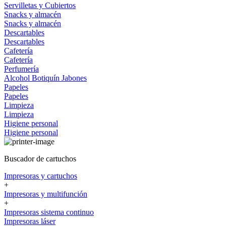
Servilletas y Cubiertos
Snacks y almacén
Snacks y almacén
Descartables
Descartables
Cafetería
Cafetería
Perfumería
Alcohol
Botiquín
Jabones
Papeles
Papeles
Limpieza
Limpieza
Higiene personal
Higiene personal
Buscador de cartuchos
Impresoras y cartuchos
+
Impresoras y multifunción
+
Impresoras sistema continuo
Impresoras láser