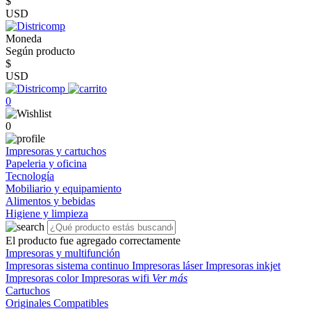
$
USD
Moneda
Según producto
$
USD
0
0
Impresoras y cartuchos
Papeleria y oficina
Tecnología
Mobiliario y equipamiento
Alimentos y bebidas
Higiene y limpieza
El producto fue agregado correctamente
Impresoras y multifunción
Impresoras sistema continuo
Impresoras láser
Impresoras inkjet
Impresoras color
Impresoras wifi
Ver más
Cartuchos
Originales
Compatibles