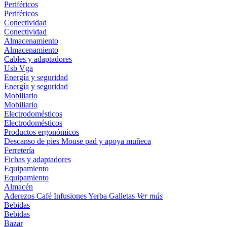
Periféricos
Periféricos
Conectividad
Conectividad
Almacenamiento
Almacenamiento
Cables y adaptadores
Usb
Vga
Energía y seguridad
Energía y seguridad
Mobiliario
Mobiliario
Electrodomésticos
Electrodomésticos
Productos ergonómicos
Descanso de pies
Mouse pad y apoya muñeca
Ferretería
Fichas y adaptadores
Equipamiento
Equipamiento
Almacén
Aderezos
Café
Infusiones
Yerba
Galletas
Ver más
Bebidas
Bebidas
Bazar