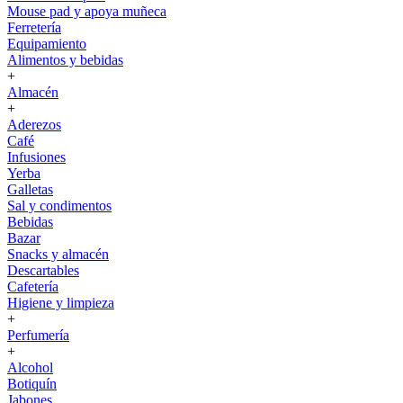
Mouse pad y apoya muñeca
Ferretería
Equipamiento
Alimentos y bebidas
+
Almacén
+
Aderezos
Café
Infusiones
Yerba
Galletas
Sal y condimentos
Bebidas
Bazar
Snacks y almacén
Descartables
Cafetería
Higiene y limpieza
+
Perfumería
+
Alcohol
Botiquín
Jabones