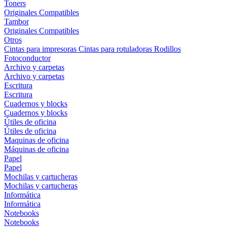
Toners
Originales
Compatibles
Tambor
Originales
Compatibles
Otros
Cintas para impresoras
Cintas para rotuladoras
Rodillos
Fotoconductor
Archivo y carpetas
Archivo y carpetas
Escritura
Escritura
Cuadernos y blocks
Cuadernos y blocks
Útiles de oficina
Útiles de oficina
Maquinas de oficina
Máquinas de oficina
Papel
Papel
Mochilas y cartucheras
Mochilas y cartucheras
Informática
Informática
Notebooks
Notebooks