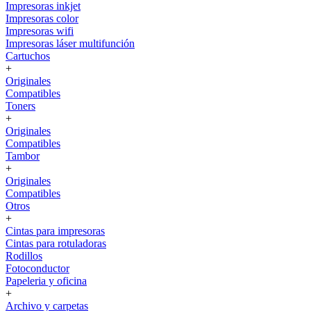
Impresoras inkjet
Impresoras color
Impresoras wifi
Impresoras láser multifunción
Cartuchos
+
Originales
Compatibles
Toners
+
Originales
Compatibles
Tambor
+
Originales
Compatibles
Otros
+
Cintas para impresoras
Cintas para rotuladoras
Rodillos
Fotoconductor
Papeleria y oficina
+
Archivo y carpetas