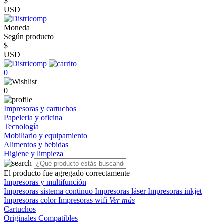
$
USD
Moneda
Según producto
$
USD
0
0
Impresoras y cartuchos
Papeleria y oficina
Tecnología
Mobiliario y equipamiento
Alimentos y bebidas
Higiene y limpieza
El producto fue agregado correctamente
Impresoras y multifunción
Impresoras sistema continuo
Impresoras láser
Impresoras inkjet
Impresoras color
Impresoras wifi
Ver más
Cartuchos
Originales
Compatibles