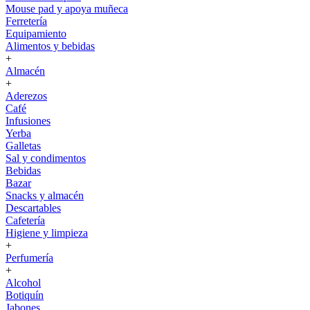
Mouse pad y apoya muñeca
Ferretería
Equipamiento
Alimentos y bebidas
+
Almacén
+
Aderezos
Café
Infusiones
Yerba
Galletas
Sal y condimentos
Bebidas
Bazar
Snacks y almacén
Descartables
Cafetería
Higiene y limpieza
+
Perfumería
+
Alcohol
Botiquín
Jabones