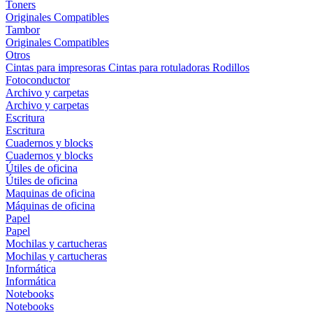
Toners
Originales
Compatibles
Tambor
Originales
Compatibles
Otros
Cintas para impresoras
Cintas para rotuladoras
Rodillos
Fotoconductor
Archivo y carpetas
Archivo y carpetas
Escritura
Escritura
Cuadernos y blocks
Cuadernos y blocks
Útiles de oficina
Útiles de oficina
Maquinas de oficina
Máquinas de oficina
Papel
Papel
Mochilas y cartucheras
Mochilas y cartucheras
Informática
Informática
Notebooks
Notebooks