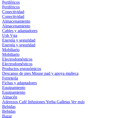
Periféricos
Periféricos
Conectividad
Conectividad
Almacenamiento
Almacenamiento
Cables y adaptadores
Usb
Vga
Energía y seguridad
Energía y seguridad
Mobiliario
Mobiliario
Electrodomésticos
Electrodomésticos
Productos ergonómicos
Descanso de pies
Mouse pad y apoya muñeca
Ferretería
Fichas y adaptadores
Equipamiento
Equipamiento
Almacén
Aderezos
Café
Infusiones
Yerba
Galletas
Ver más
Bebidas
Bebidas
Bazar