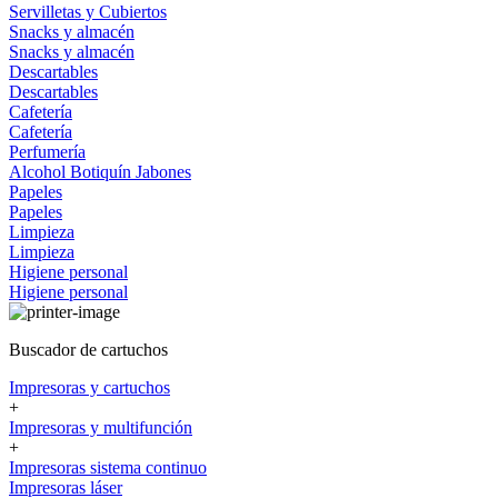
Servilletas y Cubiertos
Snacks y almacén
Snacks y almacén
Descartables
Descartables
Cafetería
Cafetería
Perfumería
Alcohol
Botiquín
Jabones
Papeles
Papeles
Limpieza
Limpieza
Higiene personal
Higiene personal
Buscador de cartuchos
Impresoras y cartuchos
+
Impresoras y multifunción
+
Impresoras sistema continuo
Impresoras láser