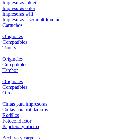
Impresoras inkjet
Impresoras color
Impresoras wifi
Impresoras láser multifunción
Cartuchos
+
Originales
Compatibles
Toners
+
Originales
Compatibles
Tambor
+
Originales
Compatibles
Otros
+
Cintas para impresoras
Cintas para rotuladoras
Rodillos
Fotoconductor
Papeleria y oficina
+
Archivo y carpetas