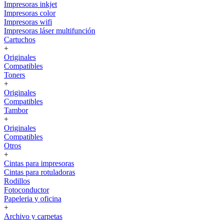
Impresoras inkjet
Impresoras color
Impresoras wifi
Impresoras láser multifunción
Cartuchos
+
Originales
Compatibles
Toners
+
Originales
Compatibles
Tambor
+
Originales
Compatibles
Otros
+
Cintas para impresoras
Cintas para rotuladoras
Rodillos
Fotoconductor
Papeleria y oficina
+
Archivo y carpetas