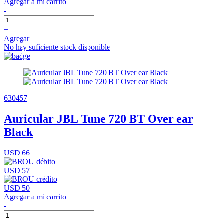
Agregar a mi carrito
-
+
Agregar
No hay suficiente stock disponible
630457
Auricular JBL Tune 720 BT Over ear
Black
USD 66
USD 57
USD 50
Agregar a mi carrito
-