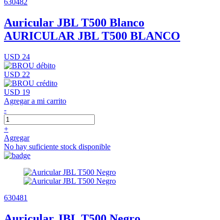
630482
Auricular JBL T500 Blanco
AURICULAR JBL T500 BLANCO
USD 24
USD 22
USD 19
Agregar a mi carrito
-
+
Agregar
No hay suficiente stock disponible
630481
Auricular JBL T500 Negro