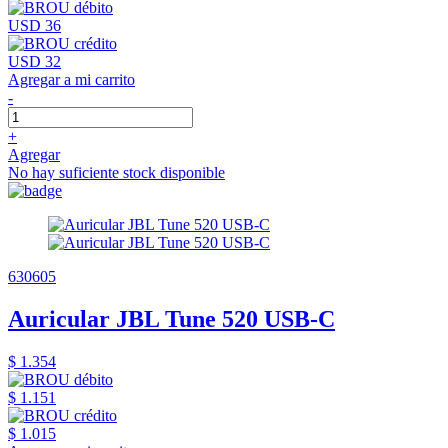
USD 36
USD 32
Agregar a mi carrito
-
+
Agregar
No hay suficiente stock disponible
630605
Auricular JBL Tune 520 USB-C
$ 1.354
$ 1.151
$ 1.015