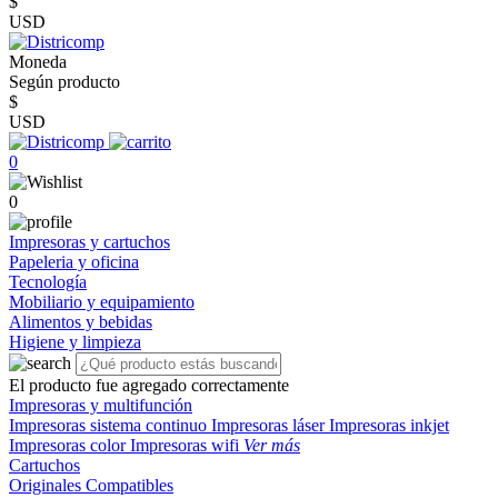
$
USD
Moneda
Según producto
$
USD
0
0
Impresoras y cartuchos
Papeleria y oficina
Tecnología
Mobiliario y equipamiento
Alimentos y bebidas
Higiene y limpieza
El producto fue agregado correctamente
Impresoras y multifunción
Impresoras sistema continuo
Impresoras láser
Impresoras inkjet
Impresoras color
Impresoras wifi
Ver más
Cartuchos
Originales
Compatibles