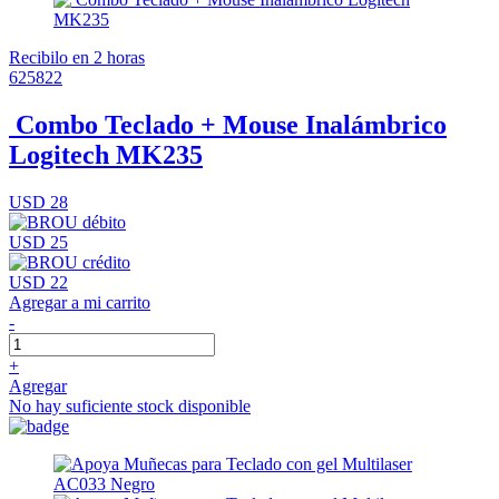
Recibilo en 2 horas
625822
Combo Teclado + Mouse Inalámbrico
Logitech MK235
USD 28
USD 25
USD 22
Agregar a mi carrito
-
+
Agregar
No hay suficiente stock disponible