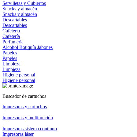
Servilletas y Cubiertos
Snacks y almacén
Snacks y almacén
Descartables
Descartables
Cafetería
Cafetería
Perfumería
Alcohol
Botiquín
Jabones
Papeles
Papeles
Limpieza
Limpieza
Higiene personal
Higiene personal
Buscador de cartuchos
Impresoras y cartuchos
+
Impresoras y multifunción
+
Impresoras sistema continuo
Impresoras láser