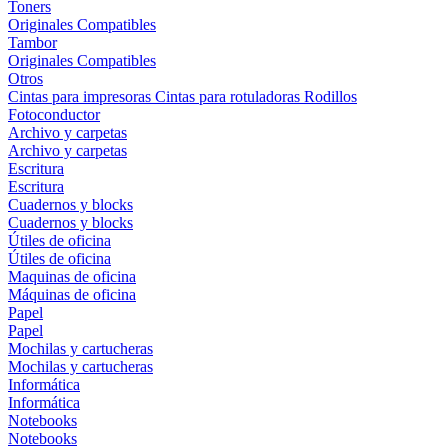
Toners
Originales
Compatibles
Tambor
Originales
Compatibles
Otros
Cintas para impresoras
Cintas para rotuladoras
Rodillos
Fotoconductor
Archivo y carpetas
Archivo y carpetas
Escritura
Escritura
Cuadernos y blocks
Cuadernos y blocks
Útiles de oficina
Útiles de oficina
Maquinas de oficina
Máquinas de oficina
Papel
Papel
Mochilas y cartucheras
Mochilas y cartucheras
Informática
Informática
Notebooks
Notebooks