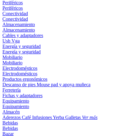
Periféricos
Periféricos
Conectividad
Conectividad
Almacenamiento
Almacenamiento
Cables y adaptadores
Usb
Vga
Energía y seguridad
Energía y seguridad
Mobiliario
Mobiliario
Electrodomésticos
Electrodomésticos
Productos ergonómicos
Descanso de pies
Mouse pad y apoya muñeca
Ferretería
Fichas y adaptadores
Equipamiento
Equipamiento
Almacén
Aderezos
Café
Infusiones
Yerba
Galletas
Ver más
Bebidas
Bebidas
Bazar