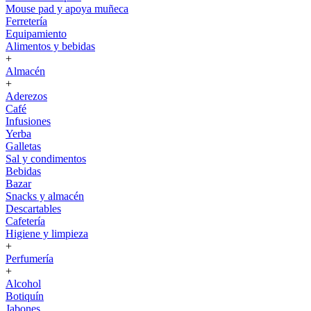
Mouse pad y apoya muñeca
Ferretería
Equipamiento
Alimentos y bebidas
+
Almacén
+
Aderezos
Café
Infusiones
Yerba
Galletas
Sal y condimentos
Bebidas
Bazar
Snacks y almacén
Descartables
Cafetería
Higiene y limpieza
+
Perfumería
+
Alcohol
Botiquín
Jabones