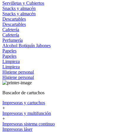
Servilletas y Cubiertos
Snacks y almacén
Snacks y almacén
Descartables
Descartables
Cafetería
Cafetería
Perfumería
Alcohol
Botiquín
Jabones
Papeles
Papeles
Limpieza
Limpieza
Higiene personal
Higiene personal
Buscador de cartuchos
Impresoras y cartuchos
+
Impresoras y multifunción
+
Impresoras sistema continuo
Impresoras láser