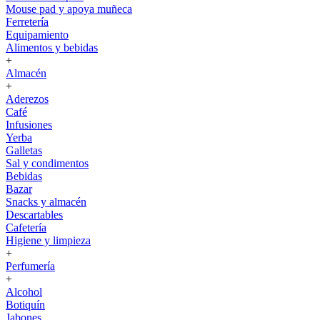
Mouse pad y apoya muñeca
Ferretería
Equipamiento
Alimentos y bebidas
+
Almacén
+
Aderezos
Café
Infusiones
Yerba
Galletas
Sal y condimentos
Bebidas
Bazar
Snacks y almacén
Descartables
Cafetería
Higiene y limpieza
+
Perfumería
+
Alcohol
Botiquín
Jabones