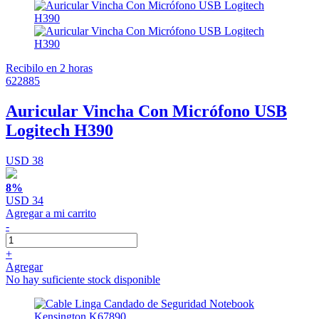
Recibilo en 2 horas
622885
Auricular Vincha Con Micrófono USB
Logitech H390
USD 38
8%
USD 34
Agregar a mi carrito
-
+
Agregar
No hay suficiente stock disponible