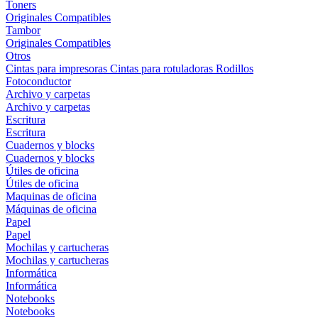
Toners
Originales
Compatibles
Tambor
Originales
Compatibles
Otros
Cintas para impresoras
Cintas para rotuladoras
Rodillos
Fotoconductor
Archivo y carpetas
Archivo y carpetas
Escritura
Escritura
Cuadernos y blocks
Cuadernos y blocks
Útiles de oficina
Útiles de oficina
Maquinas de oficina
Máquinas de oficina
Papel
Papel
Mochilas y cartucheras
Mochilas y cartucheras
Informática
Informática
Notebooks
Notebooks