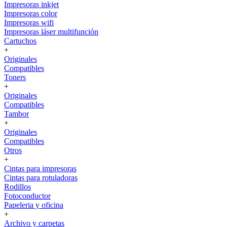
Impresoras inkjet
Impresoras color
Impresoras wifi
Impresoras láser multifunción
Cartuchos
+
Originales
Compatibles
Toners
+
Originales
Compatibles
Tambor
+
Originales
Compatibles
Otros
+
Cintas para impresoras
Cintas para rotuladoras
Rodillos
Fotoconductor
Papeleria y oficina
+
Archivo y carpetas