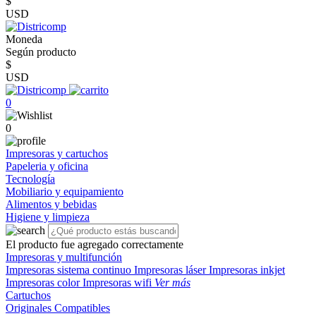
$
USD
Moneda
Según producto
$
USD
0
0
Impresoras y cartuchos
Papeleria y oficina
Tecnología
Mobiliario y equipamiento
Alimentos y bebidas
Higiene y limpieza
El producto fue agregado correctamente
Impresoras y multifunción
Impresoras sistema continuo
Impresoras láser
Impresoras inkjet
Impresoras color
Impresoras wifi
Ver más
Cartuchos
Originales
Compatibles