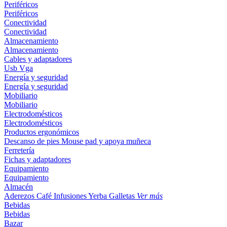
Periféricos
Periféricos
Conectividad
Conectividad
Almacenamiento
Almacenamiento
Cables y adaptadores
Usb
Vga
Energía y seguridad
Energía y seguridad
Mobiliario
Mobiliario
Electrodomésticos
Electrodomésticos
Productos ergonómicos
Descanso de pies
Mouse pad y apoya muñeca
Ferretería
Fichas y adaptadores
Equipamiento
Equipamiento
Almacén
Aderezos
Café
Infusiones
Yerba
Galletas
Ver más
Bebidas
Bebidas
Bazar