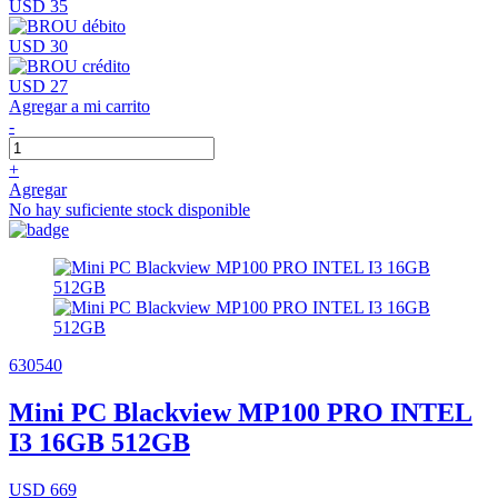
USD 35
USD 30
USD 27
Agregar a mi carrito
-
+
Agregar
No hay suficiente stock disponible
630540
Mini PC Blackview MP100 PRO INTEL
I3 16GB 512GB
USD 669