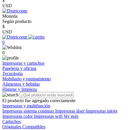
$
USD
Moneda
Según producto
$
USD
0
0
Impresoras y cartuchos
Papeleria y oficina
Tecnología
Mobiliario y equipamiento
Alimentos y bebidas
Higiene y limpieza
El producto fue agregado correctamente
Impresoras y multifunción
Impresoras sistema continuo
Impresoras láser
Impresoras inkjet
Impresoras color
Impresoras wifi
Ver más
Cartuchos
Originales
Compatibles