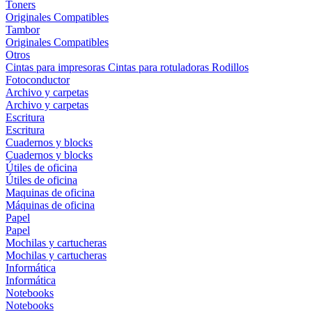
Toners
Originales
Compatibles
Tambor
Originales
Compatibles
Otros
Cintas para impresoras
Cintas para rotuladoras
Rodillos
Fotoconductor
Archivo y carpetas
Archivo y carpetas
Escritura
Escritura
Cuadernos y blocks
Cuadernos y blocks
Útiles de oficina
Útiles de oficina
Maquinas de oficina
Máquinas de oficina
Papel
Papel
Mochilas y cartucheras
Mochilas y cartucheras
Informática
Informática
Notebooks
Notebooks