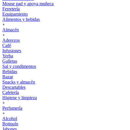
Mouse pad y apoya muñeca
Ferretería
Equipamiento
Alimentos y bebidas
+
Almacén
+
Aderezos
Café
Infusiones
Yerba
Galletas
Sal y condimentos
Bebidas
Bazar
Snacks y almacén
Descartables
Cafetería
Higiene y limpieza
+
Perfumería
+
Alcohol
Botiquín
Jabones