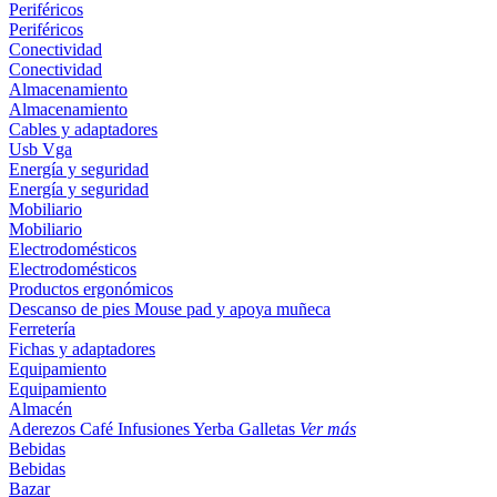
Periféricos
Periféricos
Conectividad
Conectividad
Almacenamiento
Almacenamiento
Cables y adaptadores
Usb
Vga
Energía y seguridad
Energía y seguridad
Mobiliario
Mobiliario
Electrodomésticos
Electrodomésticos
Productos ergonómicos
Descanso de pies
Mouse pad y apoya muñeca
Ferretería
Fichas y adaptadores
Equipamiento
Equipamiento
Almacén
Aderezos
Café
Infusiones
Yerba
Galletas
Ver más
Bebidas
Bebidas
Bazar