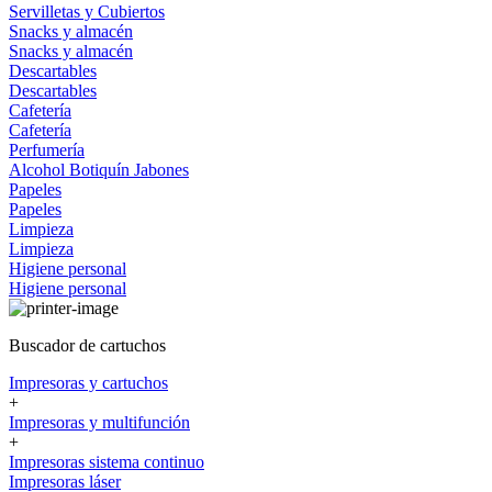
Servilletas y Cubiertos
Snacks y almacén
Snacks y almacén
Descartables
Descartables
Cafetería
Cafetería
Perfumería
Alcohol
Botiquín
Jabones
Papeles
Papeles
Limpieza
Limpieza
Higiene personal
Higiene personal
Buscador de cartuchos
Impresoras y cartuchos
+
Impresoras y multifunción
+
Impresoras sistema continuo
Impresoras láser