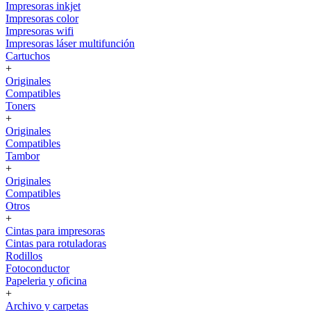
Impresoras inkjet
Impresoras color
Impresoras wifi
Impresoras láser multifunción
Cartuchos
+
Originales
Compatibles
Toners
+
Originales
Compatibles
Tambor
+
Originales
Compatibles
Otros
+
Cintas para impresoras
Cintas para rotuladoras
Rodillos
Fotoconductor
Papeleria y oficina
+
Archivo y carpetas