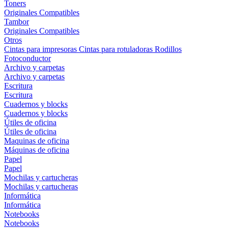
Toners
Originales
Compatibles
Tambor
Originales
Compatibles
Otros
Cintas para impresoras
Cintas para rotuladoras
Rodillos
Fotoconductor
Archivo y carpetas
Archivo y carpetas
Escritura
Escritura
Cuadernos y blocks
Cuadernos y blocks
Útiles de oficina
Útiles de oficina
Maquinas de oficina
Máquinas de oficina
Papel
Papel
Mochilas y cartucheras
Mochilas y cartucheras
Informática
Informática
Notebooks
Notebooks