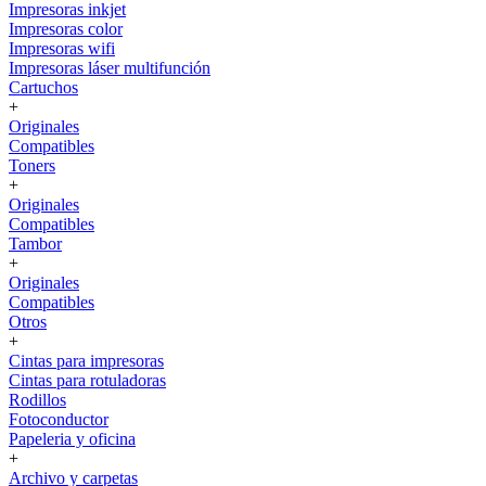
Impresoras inkjet
Impresoras color
Impresoras wifi
Impresoras láser multifunción
Cartuchos
+
Originales
Compatibles
Toners
+
Originales
Compatibles
Tambor
+
Originales
Compatibles
Otros
+
Cintas para impresoras
Cintas para rotuladoras
Rodillos
Fotoconductor
Papeleria y oficina
+
Archivo y carpetas