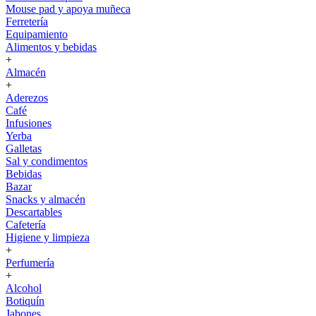
Mouse pad y apoya muñeca
Ferretería
Equipamiento
Alimentos y bebidas
+
Almacén
+
Aderezos
Café
Infusiones
Yerba
Galletas
Sal y condimentos
Bebidas
Bazar
Snacks y almacén
Descartables
Cafetería
Higiene y limpieza
+
Perfumería
+
Alcohol
Botiquín
Jabones