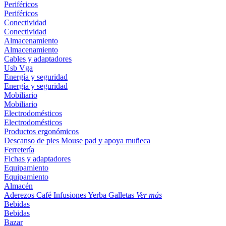
Periféricos
Periféricos
Conectividad
Conectividad
Almacenamiento
Almacenamiento
Cables y adaptadores
Usb
Vga
Energía y seguridad
Energía y seguridad
Mobiliario
Mobiliario
Electrodomésticos
Electrodomésticos
Productos ergonómicos
Descanso de pies
Mouse pad y apoya muñeca
Ferretería
Fichas y adaptadores
Equipamiento
Equipamiento
Almacén
Aderezos
Café
Infusiones
Yerba
Galletas
Ver más
Bebidas
Bebidas
Bazar