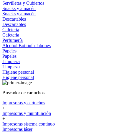
Servilletas y Cubiertos
Snacks y almacén
Snacks y almacén
Descartables
Descartables
Cafetería
Cafetería
Perfumería
Alcohol
Botiquín
Jabones
Papeles
Papeles
Limpieza
Limpieza
Higiene personal
Higiene personal
Buscador de cartuchos
Impresoras y cartuchos
+
Impresoras y multifunción
+
Impresoras sistema continuo
Impresoras láser