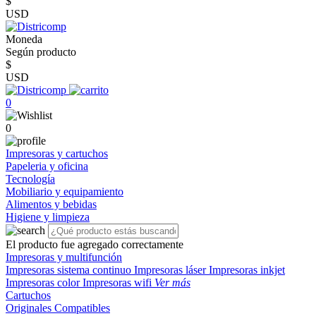
$
USD
Moneda
Según producto
$
USD
0
0
Impresoras y cartuchos
Papeleria y oficina
Tecnología
Mobiliario y equipamiento
Alimentos y bebidas
Higiene y limpieza
El producto fue agregado correctamente
Impresoras y multifunción
Impresoras sistema continuo
Impresoras láser
Impresoras inkjet
Impresoras color
Impresoras wifi
Ver más
Cartuchos
Originales
Compatibles