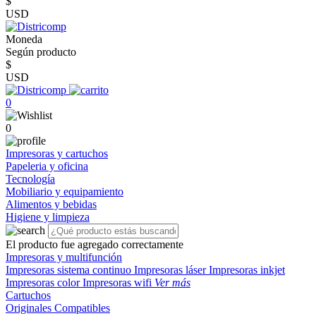
$
USD
Moneda
Según producto
$
USD
0
0
Impresoras y cartuchos
Papeleria y oficina
Tecnología
Mobiliario y equipamiento
Alimentos y bebidas
Higiene y limpieza
El producto fue agregado correctamente
Impresoras y multifunción
Impresoras sistema continuo
Impresoras láser
Impresoras inkjet
Impresoras color
Impresoras wifi
Ver más
Cartuchos
Originales
Compatibles