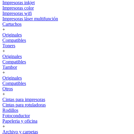
Impresoras inkjet
Impresoras color
Impresoras wifi
Impresoras láser multifunción
Cartuchos
+
Originales
Compatibles
Toners
+
Originales
Compatibles
Tambor
+
Originales
Compatibles
Otros
+
Cintas para impresoras
Cintas para rotuladoras
Rodillos
Fotoconductor
Papeleria y oficina
+
Archivo y carpetas