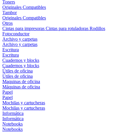
Toners
Originales
Compatibles
Tambor
Originales
Compatibles
Otros
Cintas para impresoras
Cintas para rotuladoras
Rodillos
Fotoconductor
Archivo y carpetas
Archivo y carpetas
Escritura
Escritura
Cuadernos y blocks
Cuadernos y blocks
Útiles de oficina
Útiles de oficina
Maquinas de oficina
Máquinas de oficina
Papel
Papel
Mochilas y cartucheras
Mochilas y cartucheras
Informática
Informática
Notebooks
Notebooks