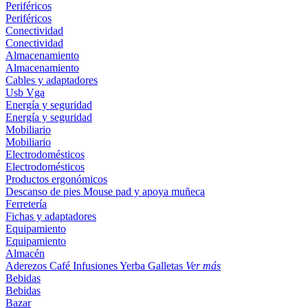
Periféricos
Periféricos
Conectividad
Conectividad
Almacenamiento
Almacenamiento
Cables y adaptadores
Usb
Vga
Energía y seguridad
Energía y seguridad
Mobiliario
Mobiliario
Electrodomésticos
Electrodomésticos
Productos ergonómicos
Descanso de pies
Mouse pad y apoya muñeca
Ferretería
Fichas y adaptadores
Equipamiento
Equipamiento
Almacén
Aderezos
Café
Infusiones
Yerba
Galletas
Ver más
Bebidas
Bebidas
Bazar