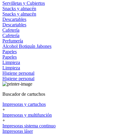
Servilletas y Cubiertos
Snacks y almacén
Snacks y almacén
Descartables
Descartables
Cafetería
Cafetería
Perfumería
Alcohol
Botiquín
Jabones
Papeles
Papeles
Limpieza
Limpieza
Higiene personal
Higiene personal
Buscador de cartuchos
Impresoras y cartuchos
+
Impresoras y multifunción
+
Impresoras sistema continuo
Impresoras láser