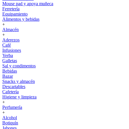
Mouse pad y apoya muñeca
Ferretería
Equipamiento
Alimentos y bebidas
+
Almacén
+
Aderezos
Café
Infusiones
Yerba
Galletas
Sal y condimentos
Bebidas
Bazar
Snacks y almacén
Descartables
Cafetería
Higiene y limpieza
+
Perfumería
+
Alcohol
Botiquín
Jabones