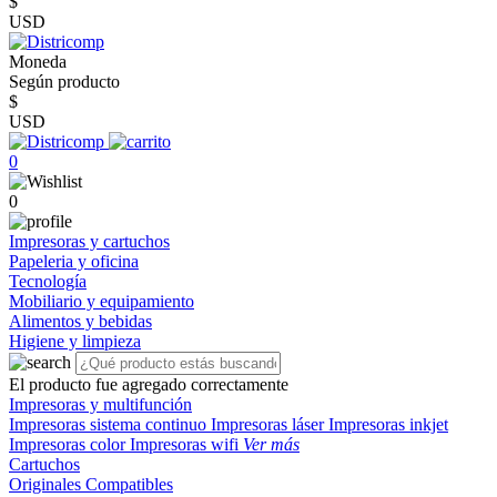
$
USD
Moneda
Según producto
$
USD
0
0
Impresoras y cartuchos
Papeleria y oficina
Tecnología
Mobiliario y equipamiento
Alimentos y bebidas
Higiene y limpieza
El producto fue agregado correctamente
Impresoras y multifunción
Impresoras sistema continuo
Impresoras láser
Impresoras inkjet
Impresoras color
Impresoras wifi
Ver más
Cartuchos
Originales
Compatibles