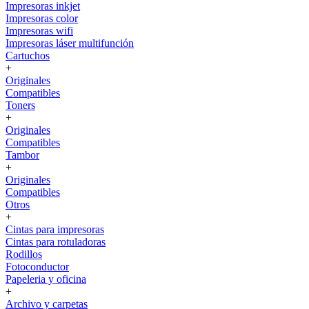
Impresoras inkjet
Impresoras color
Impresoras wifi
Impresoras láser multifunción
Cartuchos
+
Originales
Compatibles
Toners
+
Originales
Compatibles
Tambor
+
Originales
Compatibles
Otros
+
Cintas para impresoras
Cintas para rotuladoras
Rodillos
Fotoconductor
Papeleria y oficina
+
Archivo y carpetas