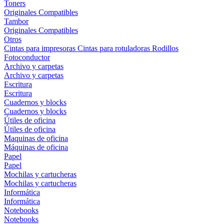
Toners
Originales
Compatibles
Tambor
Originales
Compatibles
Otros
Cintas para impresoras
Cintas para rotuladoras
Rodillos
Fotoconductor
Archivo y carpetas
Archivo y carpetas
Escritura
Escritura
Cuadernos y blocks
Cuadernos y blocks
Útiles de oficina
Útiles de oficina
Maquinas de oficina
Máquinas de oficina
Papel
Papel
Mochilas y cartucheras
Mochilas y cartucheras
Informática
Informática
Notebooks
Notebooks