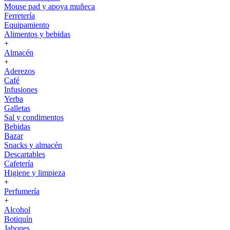
Mouse pad y apoya muñeca
Ferretería
Equipamiento
Alimentos y bebidas
+
Almacén
+
Aderezos
Café
Infusiones
Yerba
Galletas
Sal y condimentos
Bebidas
Bazar
Snacks y almacén
Descartables
Cafetería
Higiene y limpieza
+
Perfumería
+
Alcohol
Botiquín
Jabones