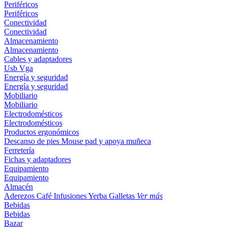
Periféricos
Periféricos
Conectividad
Conectividad
Almacenamiento
Almacenamiento
Cables y adaptadores
Usb
Vga
Energía y seguridad
Energía y seguridad
Mobiliario
Mobiliario
Electrodomésticos
Electrodomésticos
Productos ergonómicos
Descanso de pies
Mouse pad y apoya muñeca
Ferretería
Fichas y adaptadores
Equipamiento
Equipamiento
Almacén
Aderezos
Café
Infusiones
Yerba
Galletas
Ver más
Bebidas
Bebidas
Bazar