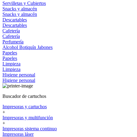
Servilletas y Cubiertos
Snacks y almacén
Snacks y almacén
Descartables
Descartables
Cafetería
Cafetería
Perfumería
Alcohol
Botiquín
Jabones
Papeles
Papeles
Limpieza
Limpieza
Higiene personal
Higiene personal
Buscador de cartuchos
Impresoras y cartuchos
+
Impresoras y multifunción
+
Impresoras sistema continuo
Impresoras láser