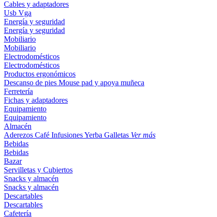
Cables y adaptadores
Usb
Vga
Energía y seguridad
Energía y seguridad
Mobiliario
Mobiliario
Electrodomésticos
Electrodomésticos
Productos ergonómicos
Descanso de pies
Mouse pad y apoya muñeca
Ferretería
Fichas y adaptadores
Equipamiento
Equipamiento
Almacén
Aderezos
Café
Infusiones
Yerba
Galletas
Ver más
Bebidas
Bebidas
Bazar
Servilletas y Cubiertos
Snacks y almacén
Snacks y almacén
Descartables
Descartables
Cafetería