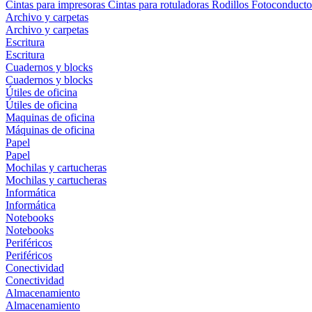
Cintas para impresoras
Cintas para rotuladoras
Rodillos
Fotoconducto
Archivo y carpetas
Archivo y carpetas
Escritura
Escritura
Cuadernos y blocks
Cuadernos y blocks
Útiles de oficina
Útiles de oficina
Maquinas de oficina
Máquinas de oficina
Papel
Papel
Mochilas y cartucheras
Mochilas y cartucheras
Informática
Informática
Notebooks
Notebooks
Periféricos
Periféricos
Conectividad
Conectividad
Almacenamiento
Almacenamiento