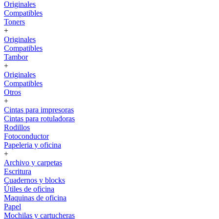
Originales
Compatibles
Toners
+
Originales
Compatibles
Tambor
+
Originales
Compatibles
Otros
+
Cintas para impresoras
Cintas para rotuladoras
Rodillos
Fotoconductor
Papeleria y oficina
+
Archivo y carpetas
Escritura
Cuadernos y blocks
Útiles de oficina
Maquinas de oficina
Papel
Mochilas y cartucheras