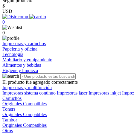
Según producto
$
USD
0
0
Impresoras y cartuchos
Papeleria y oficina
Tecnología
Mobiliario y equipamiento
Alimentos y bebidas
Higiene y limpieza
El producto fue agregado correctamente
Impresoras y multifunción
Impresoras sistema continuo
Impresoras láser
Impresoras inkjet
Impre
Cartuchos
Originales
Compatibles
Toners
Originales
Compatibles
Tambor
Originales
Compatibles
Otros