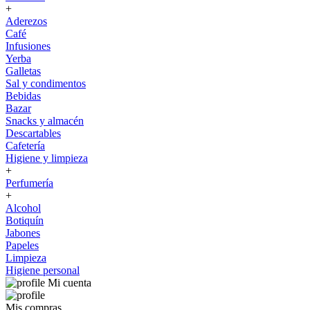
+
Aderezos
Café
Infusiones
Yerba
Galletas
Sal y condimentos
Bebidas
Bazar
Snacks y almacén
Descartables
Cafetería
Higiene y limpieza
+
Perfumería
+
Alcohol
Botiquín
Jabones
Papeles
Limpieza
Higiene personal
Mi cuenta
Mis compras