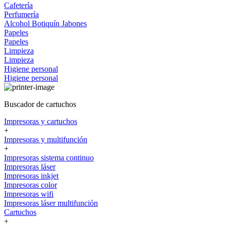
Cafetería
Perfumería
Alcohol
Botiquín
Jabones
Papeles
Papeles
Limpieza
Limpieza
Higiene personal
Higiene personal
Buscador de cartuchos
Impresoras y cartuchos
+
Impresoras y multifunción
+
Impresoras sistema continuo
Impresoras láser
Impresoras inkjet
Impresoras color
Impresoras wifi
Impresoras láser multifunción
Cartuchos
+