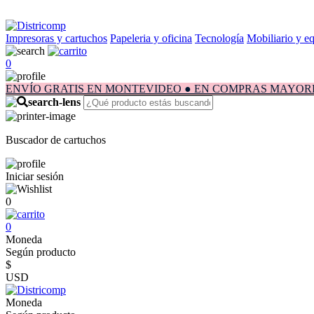
Impresoras y cartuchos
Papeleria y oficina
Tecnología
Mobiliario y e
0
ENVÍO GRATIS EN MONTEVIDEO ● EN COMPRAS MAYORES A $1.
Buscador de cartuchos
Iniciar sesión
0
0
Moneda
Según producto
$
USD
Moneda