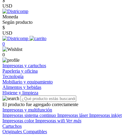
$
USD
Moneda
Según producto
$
USD
0
0
Impresoras y cartuchos
Papeleria y oficina
Tecnología
Mobiliario y equipamiento
Alimentos y bebidas
Higiene y limpieza
El producto fue agregado correctamente
Impresoras y multifunción
Impresoras sistema continuo
Impresoras láser
Impresoras inkjet
Impresoras color
Impresoras wifi
Ver más
Cartuchos
Originales
Compatibles