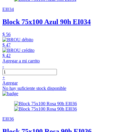
EI034
Block 75x100 Azul 90h EI034
$ 56
$ 47
$ 42
Agregar a mi carrito
-
+
Agregar
No hay suficiente stock disponible
EI036
Block 75x100 Rosa 90h EI036