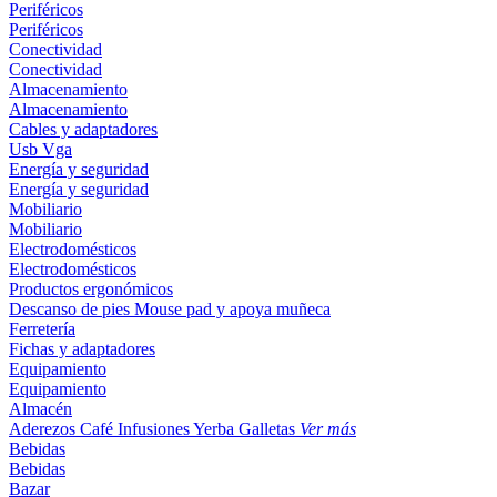
Periféricos
Periféricos
Conectividad
Conectividad
Almacenamiento
Almacenamiento
Cables y adaptadores
Usb
Vga
Energía y seguridad
Energía y seguridad
Mobiliario
Mobiliario
Electrodomésticos
Electrodomésticos
Productos ergonómicos
Descanso de pies
Mouse pad y apoya muñeca
Ferretería
Fichas y adaptadores
Equipamiento
Equipamiento
Almacén
Aderezos
Café
Infusiones
Yerba
Galletas
Ver más
Bebidas
Bebidas
Bazar