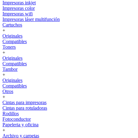
Impresoras inkjet
Impresoras color
Impresoras wifi
Impresoras láser multifunción
Cartuchos
+
Originales
Compatibles
Toners
+
Originales
Compatibles
Tambor
+
Originales
Compatibles
Otros
+
Cintas para impresoras
Cintas para rotuladoras
Rodillos
Fotoconductor
Papeleria y oficina
+
Archivo y carpetas