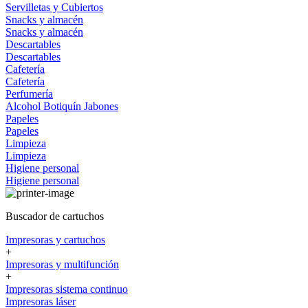
Servilletas y Cubiertos
Snacks y almacén
Snacks y almacén
Descartables
Descartables
Cafetería
Cafetería
Perfumería
Alcohol
Botiquín
Jabones
Papeles
Papeles
Limpieza
Limpieza
Higiene personal
Higiene personal
Buscador de cartuchos
Impresoras y cartuchos
+
Impresoras y multifunción
+
Impresoras sistema continuo
Impresoras láser