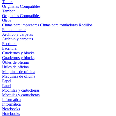
Toners
Originales
Compatibles
Tambor
Originales
Compatibles
Otros
Cintas para impresoras
Cintas para rotuladoras
Rodillos
Fotoconductor
Archivo y carpetas
Archivo y carpetas
Escritura
Escritura
Cuadernos y blocks
Cuadernos y blocks
Útiles de oficina
Útiles de oficina
Maquinas de oficina
Máquinas de oficina
Papel
Papel
Mochilas y cartucheras
Mochilas y cartucheras
Informática
Informática
Notebooks
Notebooks