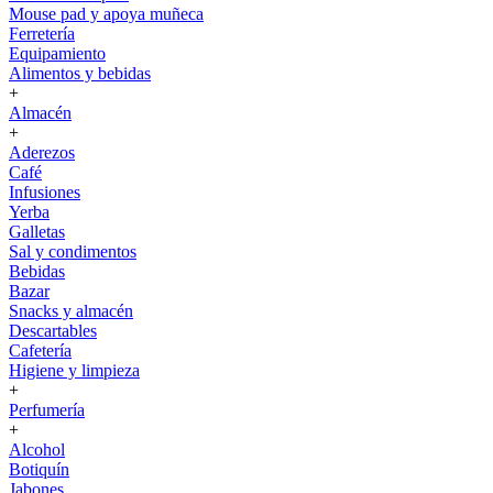
Mouse pad y apoya muñeca
Ferretería
Equipamiento
Alimentos y bebidas
+
Almacén
+
Aderezos
Café
Infusiones
Yerba
Galletas
Sal y condimentos
Bebidas
Bazar
Snacks y almacén
Descartables
Cafetería
Higiene y limpieza
+
Perfumería
+
Alcohol
Botiquín
Jabones