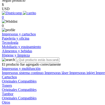
Según producto
$
USD
0
0
Impresoras y cartuchos
Papeleria y oficina
Tecnología
Mobiliario y equipamiento
Alimentos y bebidas
Higiene y limpieza
El producto fue agregado correctamente
Impresoras y multifunción
Impresoras sistema continuo
Impresoras láser
Impresoras inkjet
Impre
Cartuchos
Originales
Compatibles
Toners
Originales
Compatibles
Tambor
Originales
Compatibles
Otros