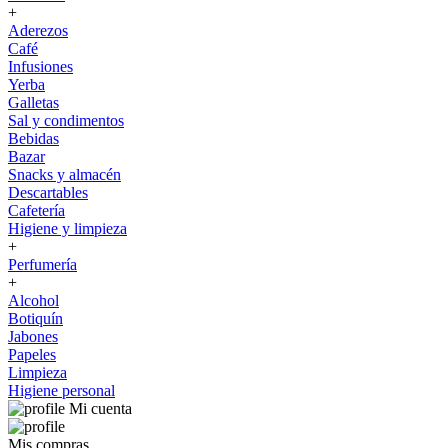
+
Aderezos
Café
Infusiones
Yerba
Galletas
Sal y condimentos
Bebidas
Bazar
Snacks y almacén
Descartables
Cafetería
Higiene y limpieza
+
Perfumería
+
Alcohol
Botiquín
Jabones
Papeles
Limpieza
Higiene personal
Mi cuenta
Mis compras