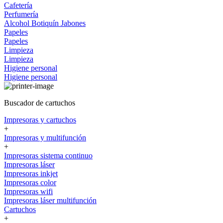
Cafetería
Perfumería
Alcohol
Botiquín
Jabones
Papeles
Papeles
Limpieza
Limpieza
Higiene personal
Higiene personal
Buscador de cartuchos
Impresoras y cartuchos
+
Impresoras y multifunción
+
Impresoras sistema continuo
Impresoras láser
Impresoras inkjet
Impresoras color
Impresoras wifi
Impresoras láser multifunción
Cartuchos
+