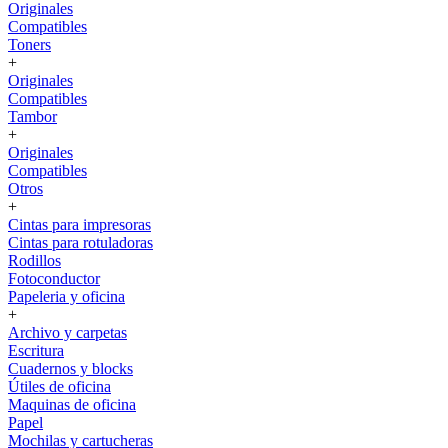
Originales
Compatibles
Toners
+
Originales
Compatibles
Tambor
+
Originales
Compatibles
Otros
+
Cintas para impresoras
Cintas para rotuladoras
Rodillos
Fotoconductor
Papeleria y oficina
+
Archivo y carpetas
Escritura
Cuadernos y blocks
Útiles de oficina
Maquinas de oficina
Papel
Mochilas y cartucheras