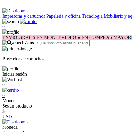
Impresoras y cartuchos
Papeleria y oficina
Tecnología
Mobiliario y e
0
ENVÍO GRATIS EN MONTEVIDEO ● EN COMPRAS MAYORES A $1.
Buscador de cartuchos
Iniciar sesión
0
0
Moneda
Según producto
$
USD
Moneda