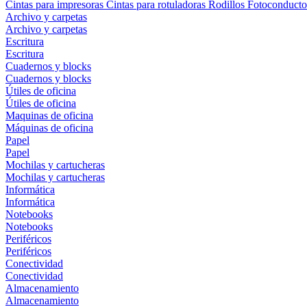
Cintas para impresoras
Cintas para rotuladoras
Rodillos
Fotoconducto
Archivo y carpetas
Archivo y carpetas
Escritura
Escritura
Cuadernos y blocks
Cuadernos y blocks
Útiles de oficina
Útiles de oficina
Maquinas de oficina
Máquinas de oficina
Papel
Papel
Mochilas y cartucheras
Mochilas y cartucheras
Informática
Informática
Notebooks
Notebooks
Periféricos
Periféricos
Conectividad
Conectividad
Almacenamiento
Almacenamiento