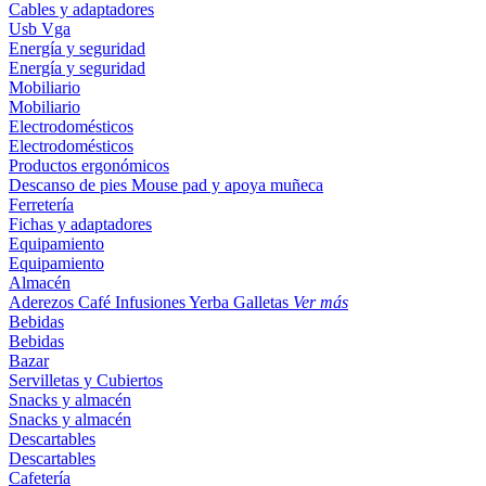
Cables y adaptadores
Usb
Vga
Energía y seguridad
Energía y seguridad
Mobiliario
Mobiliario
Electrodomésticos
Electrodomésticos
Productos ergonómicos
Descanso de pies
Mouse pad y apoya muñeca
Ferretería
Fichas y adaptadores
Equipamiento
Equipamiento
Almacén
Aderezos
Café
Infusiones
Yerba
Galletas
Ver más
Bebidas
Bebidas
Bazar
Servilletas y Cubiertos
Snacks y almacén
Snacks y almacén
Descartables
Descartables
Cafetería