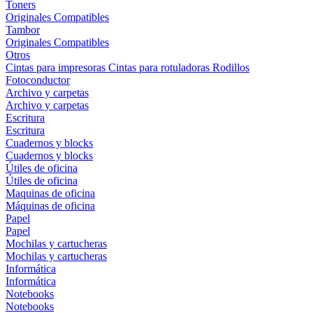
Toners
Originales
Compatibles
Tambor
Originales
Compatibles
Otros
Cintas para impresoras
Cintas para rotuladoras
Rodillos
Fotoconductor
Archivo y carpetas
Archivo y carpetas
Escritura
Escritura
Cuadernos y blocks
Cuadernos y blocks
Útiles de oficina
Útiles de oficina
Maquinas de oficina
Máquinas de oficina
Papel
Papel
Mochilas y cartucheras
Mochilas y cartucheras
Informática
Informática
Notebooks
Notebooks