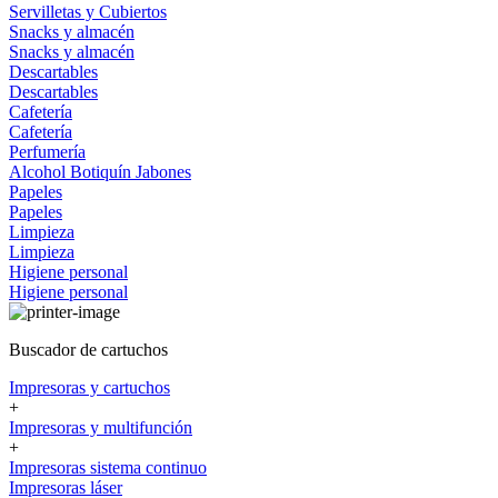
Servilletas y Cubiertos
Snacks y almacén
Snacks y almacén
Descartables
Descartables
Cafetería
Cafetería
Perfumería
Alcohol
Botiquín
Jabones
Papeles
Papeles
Limpieza
Limpieza
Higiene personal
Higiene personal
Buscador de cartuchos
Impresoras y cartuchos
+
Impresoras y multifunción
+
Impresoras sistema continuo
Impresoras láser