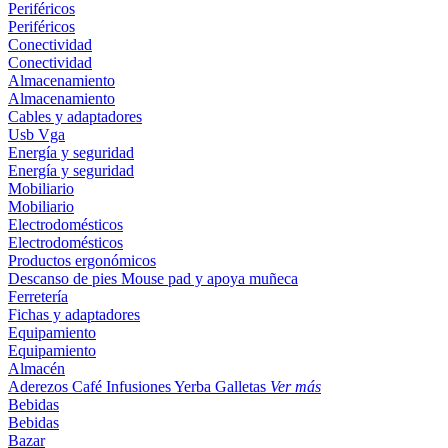
Periféricos
Periféricos
Conectividad
Conectividad
Almacenamiento
Almacenamiento
Cables y adaptadores
Usb
Vga
Energía y seguridad
Energía y seguridad
Mobiliario
Mobiliario
Electrodomésticos
Electrodomésticos
Productos ergonómicos
Descanso de pies
Mouse pad y apoya muñeca
Ferretería
Fichas y adaptadores
Equipamiento
Equipamiento
Almacén
Aderezos
Café
Infusiones
Yerba
Galletas
Ver más
Bebidas
Bebidas
Bazar