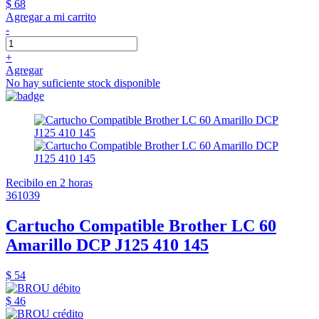
$ 68
Agregar a mi carrito
-
+
Agregar
No hay suficiente stock disponible
Recibilo en 2 horas
361039
Cartucho Compatible Brother LC 60
Amarillo DCP J125 410 145
$ 54
$ 46