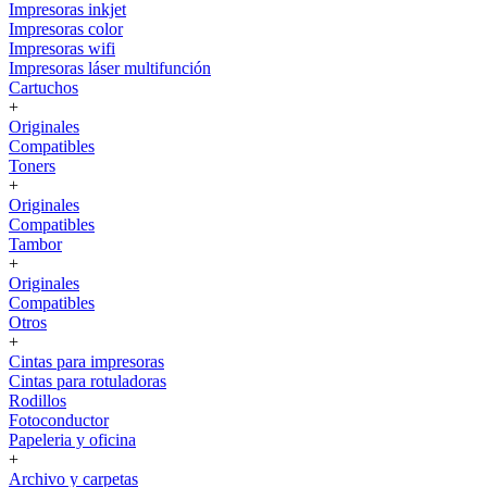
Impresoras inkjet
Impresoras color
Impresoras wifi
Impresoras láser multifunción
Cartuchos
+
Originales
Compatibles
Toners
+
Originales
Compatibles
Tambor
+
Originales
Compatibles
Otros
+
Cintas para impresoras
Cintas para rotuladoras
Rodillos
Fotoconductor
Papeleria y oficina
+
Archivo y carpetas