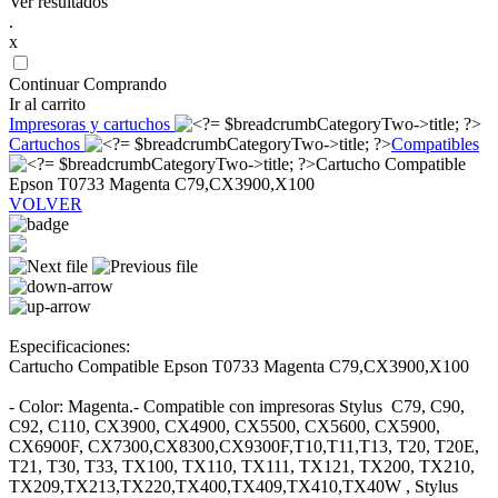
Ver resultados
.
x
Continuar Comprando
Ir al carrito
Impresoras y cartuchos
Cartuchos
Compatibles
Cartucho Compatible
Epson T0733 Magenta C79,CX3900,X100
VOLVER
Especificaciones:
Cartucho Compatible Epson T0733 Magenta C79,CX3900,X100
- Color: Magenta.- Compatible con impresoras Stylus C79, C90,
C92, C110, CX3900, CX4900, CX5500, CX5600, CX5900,
CX6900F, CX7300,CX8300,CX9300F,T10,T11,T13, T20, T20E,
T21, T30, T33, TX100, TX110, TX111, TX121, TX200, TX210,
TX209,TX213,TX220,TX400,TX409,TX410,TX40W , Stylus