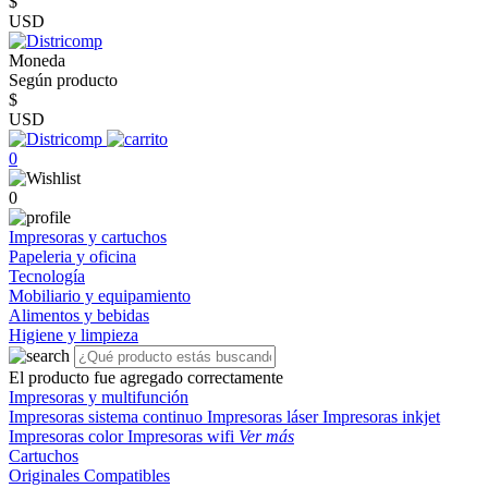
$
USD
Moneda
Según producto
$
USD
0
0
Impresoras y cartuchos
Papeleria y oficina
Tecnología
Mobiliario y equipamiento
Alimentos y bebidas
Higiene y limpieza
El producto fue agregado correctamente
Impresoras y multifunción
Impresoras sistema continuo
Impresoras láser
Impresoras inkjet
Impresoras color
Impresoras wifi
Ver más
Cartuchos
Originales
Compatibles