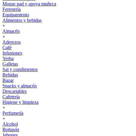
Mouse pad y apoya muñeca
Ferretería
Equipamiento
Alimentos y bebidas
+
Almacén
+
Aderezos
Café
Infusiones
Yerba
Galletas
Sal y condimentos
Bebidas
Bazar
Snacks y almacén
Descartables
Cafetería
Higiene y limpieza
+
Perfumería
+
Alcohol
Botiquín
Jabones