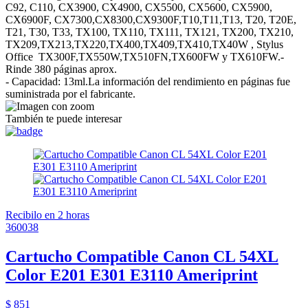
C92, C110, CX3900, CX4900, CX5500, CX5600, CX5900,
CX6900F, CX7300,CX8300,CX9300F,T10,T11,T13, T20, T20E,
T21, T30, T33, TX100, TX110, TX111, TX121, TX200, TX210,
TX209,TX213,TX220,TX400,TX409,TX410,TX40W , Stylus
Office TX300F,TX550W,TX510FN,TX600FW y TX610FW.-
Rinde 380 páginas aprox.
- Capacidad: 13ml.La información del rendimiento en páginas fue
suministrada por el fabricante.
También te puede interesar
Recibilo en 2 horas
360038
Cartucho Compatible Canon CL 54XL
Color E201 E301 E3110 Ameriprint
$ 851