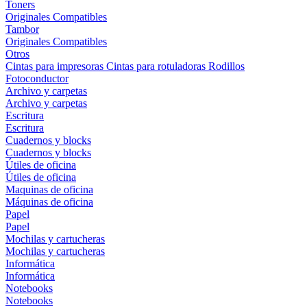
Toners
Originales
Compatibles
Tambor
Originales
Compatibles
Otros
Cintas para impresoras
Cintas para rotuladoras
Rodillos
Fotoconductor
Archivo y carpetas
Archivo y carpetas
Escritura
Escritura
Cuadernos y blocks
Cuadernos y blocks
Útiles de oficina
Útiles de oficina
Maquinas de oficina
Máquinas de oficina
Papel
Papel
Mochilas y cartucheras
Mochilas y cartucheras
Informática
Informática
Notebooks
Notebooks