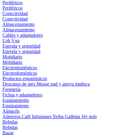
Periféricos
Periféricos
Conectividad
Conectividad
Almacenamiento
Almacenamiento
Cables y adaptadores
Usb
Vga
Energía y seguridad
Energía y seguridad
Mobiliario
Mobiliario
Electrodomésticos
Electrodomésticos
Productos ergonómicos
Descanso de pies
Mouse pad y apoya muñeca
Ferretería
Fichas y adaptadores
Equipamiento
Equipamiento
Almacén
Aderezos
Café
Infusiones
Yerba
Galletas
Ver más
Bebidas
Bebidas
Bazar