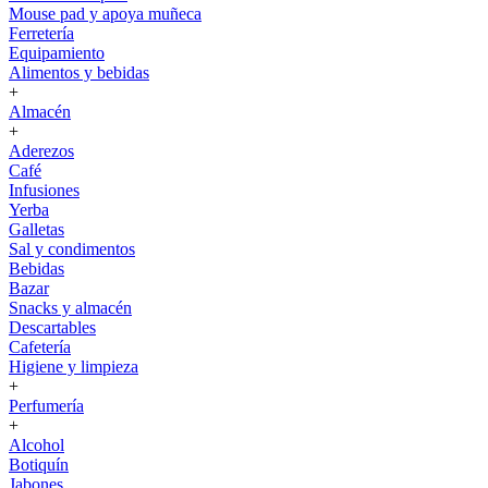
Mouse pad y apoya muñeca
Ferretería
Equipamiento
Alimentos y bebidas
+
Almacén
+
Aderezos
Café
Infusiones
Yerba
Galletas
Sal y condimentos
Bebidas
Bazar
Snacks y almacén
Descartables
Cafetería
Higiene y limpieza
+
Perfumería
+
Alcohol
Botiquín
Jabones