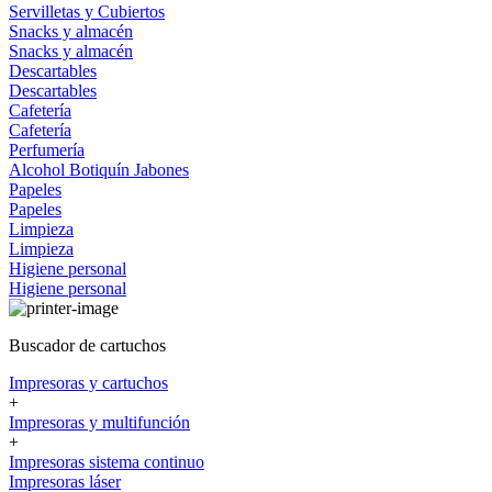
Servilletas y Cubiertos
Snacks y almacén
Snacks y almacén
Descartables
Descartables
Cafetería
Cafetería
Perfumería
Alcohol
Botiquín
Jabones
Papeles
Papeles
Limpieza
Limpieza
Higiene personal
Higiene personal
Buscador de cartuchos
Impresoras y cartuchos
+
Impresoras y multifunción
+
Impresoras sistema continuo
Impresoras láser