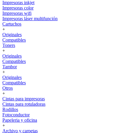
Impresoras inkjet
Impresoras color
Impresoras wifi
Impresoras láser multifunción
Cartuchos
+
Originales
Compatibles
Toners
+
Originales
Compatibles
Tambor
+
Originales
Compatibles
Otros
+
Cintas para impresoras
Cintas para rotuladoras
Rodillos
Fotoconductor
Papeleria y oficina
+
Archivo y carpetas