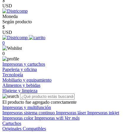
$
USD
Moneda
Según producto
$
USD
0
0
Impresoras y cartuchos
Papeleria y oficina
Tecnología
Mobiliario y equipamiento
Alimentos y bebidas
Higiene y limpieza
El producto fue agregado correctamente
Impresoras y multifunción
Impresoras sistema continuo
Impresoras láser
Impresoras inkjet
Impresoras color
Impresoras wifi
Ver más
Cartuchos
Originales
Compatibles