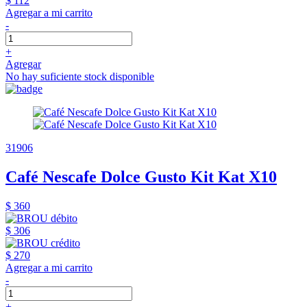
$ 112
Agregar a mi carrito
-
+
Agregar
No hay suficiente stock disponible
31906
Café Nescafe Dolce Gusto Kit Kat X10
$ 360
$ 306
$ 270
Agregar a mi carrito
-
+