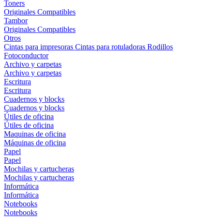
Toners
Originales
Compatibles
Tambor
Originales
Compatibles
Otros
Cintas para impresoras
Cintas para rotuladoras
Rodillos
Fotoconductor
Archivo y carpetas
Archivo y carpetas
Escritura
Escritura
Cuadernos y blocks
Cuadernos y blocks
Útiles de oficina
Útiles de oficina
Maquinas de oficina
Máquinas de oficina
Papel
Papel
Mochilas y cartucheras
Mochilas y cartucheras
Informática
Informática
Notebooks
Notebooks