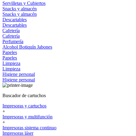
Servilletas y Cubiertos
Snacks y almacén
Snacks y almacén
Descartables
Descartables
Cafetería
Cafetería
Perfumería
Alcohol
Botiquín
Jabones
Papeles
Papeles
Limpieza
Limpieza
Higiene personal
Higiene personal
Buscador de cartuchos
Impresoras y cartuchos
+
Impresoras y multifunción
+
Impresoras sistema continuo
Impresoras láser