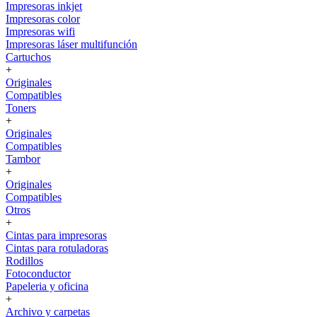
Impresoras inkjet
Impresoras color
Impresoras wifi
Impresoras láser multifunción
Cartuchos
+
Originales
Compatibles
Toners
+
Originales
Compatibles
Tambor
+
Originales
Compatibles
Otros
+
Cintas para impresoras
Cintas para rotuladoras
Rodillos
Fotoconductor
Papeleria y oficina
+
Archivo y carpetas