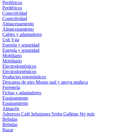
Periféricos
Periféricos
Conectividad
Conectividad
Almacenamiento
Almacenamiento
Cables y adaptadores
Usb
Vga
Energía y seguridad
Energía y seguridad
Mobiliario
Mobiliario
Electrodomésticos
Electrodomésticos
Productos ergonómicos
Descanso de pies
Mouse pad y apoya muñeca
Ferretería
Fichas y adaptadores
Equipamiento
Equipamiento
Almacén
Aderezos
Café
Infusiones
Yerba
Galletas
Ver más
Bebidas
Bebidas
Bazar