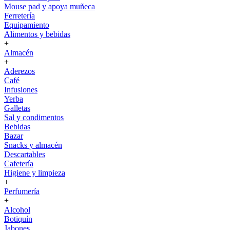
Mouse pad y apoya muñeca
Ferretería
Equipamiento
Alimentos y bebidas
+
Almacén
+
Aderezos
Café
Infusiones
Yerba
Galletas
Sal y condimentos
Bebidas
Bazar
Snacks y almacén
Descartables
Cafetería
Higiene y limpieza
+
Perfumería
+
Alcohol
Botiquín
Jabones