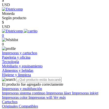
$
USD
Moneda
Según producto
$
USD
0
0
Impresoras y cartuchos
Papeleria y oficina
Tecnología
Mobiliario y equipamiento
Alimentos y bebidas
Higiene y limpieza
El producto fue agregado correctamente
Impresoras y multifunción
Impresoras sistema continuo
Impresoras láser
Impresoras inkjet
Impresoras color
Impresoras wifi
Ver más
Cartuchos
Originales
Compatibles