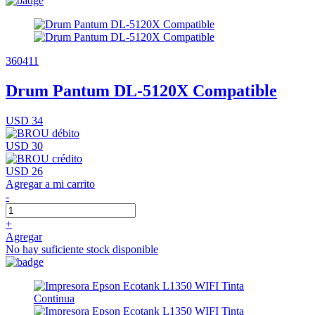
360411
Drum Pantum DL-5120X Compatible
USD 34
USD 30
USD 26
Agregar a mi carrito
-
+
Agregar
No hay suficiente stock disponible