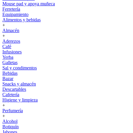
Mouse pad y apoya muñeca
Ferretería
Equipamiento
Alimentos y bebidas
+
Almacén
+
Aderezos
Café
Infusiones
Yerba
Galletas
Sal y condimentos
Bebidas
Bazar
Snacks y almacén
Descartables
Cafetería
Higiene y limpieza
+
Perfumería
+
Alcohol
Botiquín
Jabones