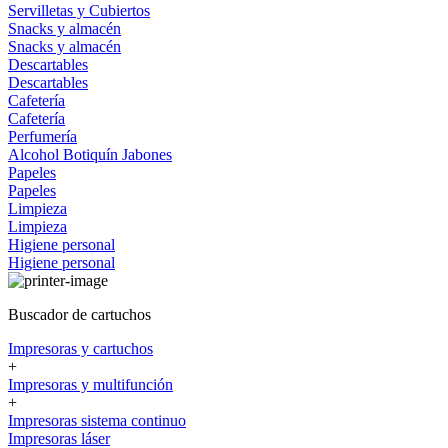
Servilletas y Cubiertos
Snacks y almacén
Snacks y almacén
Descartables
Descartables
Cafetería
Cafetería
Perfumería
Alcohol
Botiquín
Jabones
Papeles
Papeles
Limpieza
Limpieza
Higiene personal
Higiene personal
Buscador de cartuchos
Impresoras y cartuchos
+
Impresoras y multifunción
+
Impresoras sistema continuo
Impresoras láser