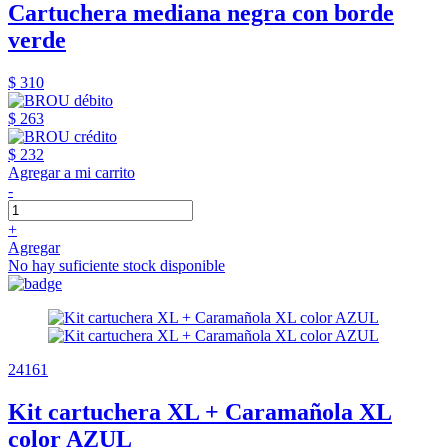
Cartuchera mediana negra con borde
verde
$ 310
$ 263
$ 232
Agregar a mi carrito
-
+
Agregar
No hay suficiente stock disponible
24161
Kit cartuchera XL + Caramañola XL
color AZUL