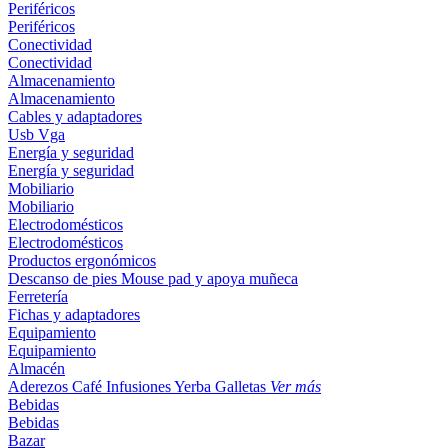
Periféricos
Periféricos
Conectividad
Conectividad
Almacenamiento
Almacenamiento
Cables y adaptadores
Usb
Vga
Energía y seguridad
Energía y seguridad
Mobiliario
Mobiliario
Electrodomésticos
Electrodomésticos
Productos ergonómicos
Descanso de pies
Mouse pad y apoya muñeca
Ferretería
Fichas y adaptadores
Equipamiento
Equipamiento
Almacén
Aderezos
Café
Infusiones
Yerba
Galletas
Ver más
Bebidas
Bebidas
Bazar