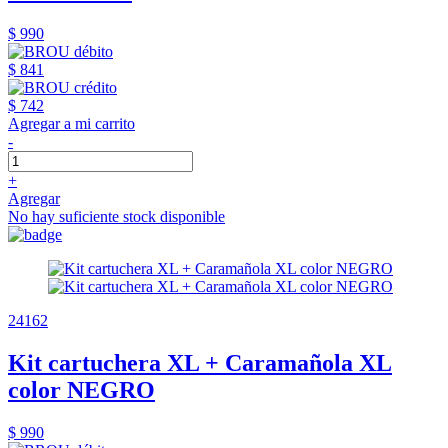
$ 990
$ 841
$ 742
Agregar a mi carrito
-
+
Agregar
No hay suficiente stock disponible
24162
Kit cartuchera XL + Caramañola XL
color NEGRO
$ 990