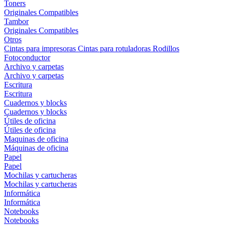
Toners
Originales
Compatibles
Tambor
Originales
Compatibles
Otros
Cintas para impresoras
Cintas para rotuladoras
Rodillos
Fotoconductor
Archivo y carpetas
Archivo y carpetas
Escritura
Escritura
Cuadernos y blocks
Cuadernos y blocks
Útiles de oficina
Útiles de oficina
Maquinas de oficina
Máquinas de oficina
Papel
Papel
Mochilas y cartucheras
Mochilas y cartucheras
Informática
Informática
Notebooks
Notebooks