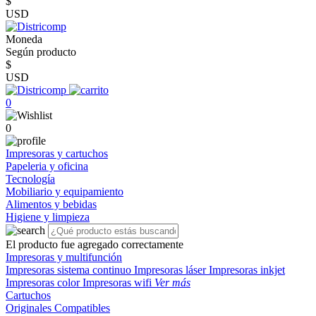
$
USD
Moneda
Según producto
$
USD
0
0
Impresoras y cartuchos
Papeleria y oficina
Tecnología
Mobiliario y equipamiento
Alimentos y bebidas
Higiene y limpieza
El producto fue agregado correctamente
Impresoras y multifunción
Impresoras sistema continuo
Impresoras láser
Impresoras inkjet
Impresoras color
Impresoras wifi
Ver más
Cartuchos
Originales
Compatibles