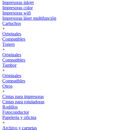
Impresoras inkjet
Impresoras color
Impresoras wifi
Impresoras láser multifunción
Cartuchos
+
Originales
Compatibles
Toners
+
Originales
Compatibles
Tambor
+
Originales
Compatibles
Otros
+
Cintas para impresoras
Cintas para rotuladoras
Rodillos
Fotoconductor
Papeleria y oficina
+
Archivo y carpetas