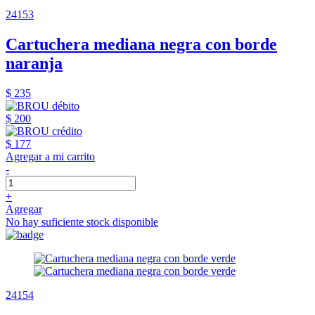
24153
Cartuchera mediana negra con borde
naranja
$ 235
$ 200
$ 177
Agregar a mi carrito
-
+
Agregar
No hay suficiente stock disponible
24154