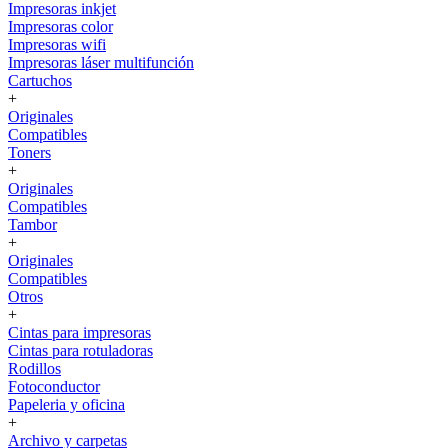
Impresoras inkjet
Impresoras color
Impresoras wifi
Impresoras láser multifunción
Cartuchos
+
Originales
Compatibles
Toners
+
Originales
Compatibles
Tambor
+
Originales
Compatibles
Otros
+
Cintas para impresoras
Cintas para rotuladoras
Rodillos
Fotoconductor
Papeleria y oficina
+
Archivo y carpetas