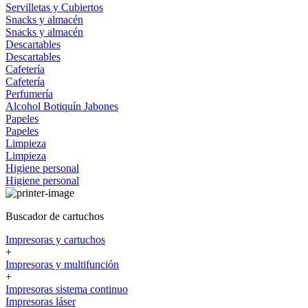
Servilletas y Cubiertos
Snacks y almacén
Snacks y almacén
Descartables
Descartables
Cafetería
Cafetería
Perfumería
Alcohol
Botiquín
Jabones
Papeles
Papeles
Limpieza
Limpieza
Higiene personal
Higiene personal
Buscador de cartuchos
Impresoras y cartuchos
+
Impresoras y multifunción
+
Impresoras sistema continuo
Impresoras láser