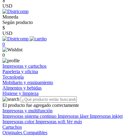
$
USD
Moneda
Según producto
$
USD
0
0
Impresoras y cartuchos
Papeleria y oficina
Tecnología
Mobiliario y equipamiento
Alimentos y bebidas
Higiene y limpieza
El producto fue agregado correctamente
Impresoras y multifunción
Impresoras sistema continuo
Impresoras láser
Impresoras inkjet
Impresoras color
Impresoras wifi
Ver más
Cartuchos
Originales
Compatibles