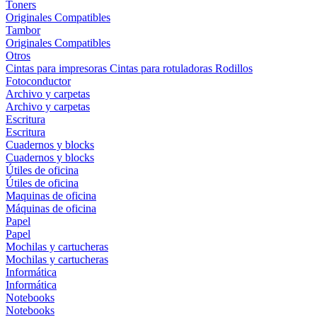
Toners
Originales
Compatibles
Tambor
Originales
Compatibles
Otros
Cintas para impresoras
Cintas para rotuladoras
Rodillos
Fotoconductor
Archivo y carpetas
Archivo y carpetas
Escritura
Escritura
Cuadernos y blocks
Cuadernos y blocks
Útiles de oficina
Útiles de oficina
Maquinas de oficina
Máquinas de oficina
Papel
Papel
Mochilas y cartucheras
Mochilas y cartucheras
Informática
Informática
Notebooks
Notebooks