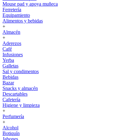
Mouse pad y apoya muñeca
Ferretería
Equipamiento
Alimentos y bebidas
+
Almacén
+
Aderezos
Café
Infusiones
Yerba
Galletas
Sal y condimentos
Bebidas
Bazar
Snacks y almacén
Descartables
Cafetería
Higiene y limpieza
+
Perfumería
+
Alcohol
Botiquín
Jabones