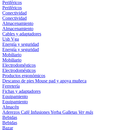
Periféricos
Periféricos
Conectividad
Conectividad
Almacenamiento
Almacenamiento
Cables y adaptadores
Usb
Vga
Energía y seguridad
Energía y seguridad
Mobiliario
Mobiliario
Electrodomésticos
Electrodomésticos
Productos ergonómicos
Descanso de pies
Mouse pad y apoya muñeca
Ferretería
Fichas y adaptadores
Equipamiento
Equipamiento
Almacén
Aderezos
Café
Infusiones
Yerba
Galletas
Ver más
Bebidas
Bebidas
Bazar