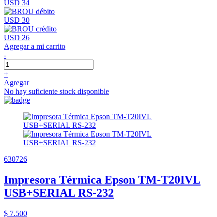
USD 34
USD 30
USD 26
Agregar a mi carrito
-
+
Agregar
No hay suficiente stock disponible
630726
Impresora Térmica Epson TM-T20IVL
USB+SERIAL RS-232
$ 7.500