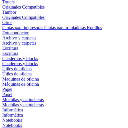
Toners
Originales
Compatibles
Tambor
Originales
Compatibles
Otros
Cintas para impresoras
Cintas para rotuladoras
Rodillos
Fotoconductor
Archivo y carpetas
Archivo y carpetas
Escritura
Escritura
Cuadernos y blocks
Cuadernos y blocks
Útiles de oficina
Útiles de oficina
Maquinas de oficina
Máquinas de oficina
Papel
Papel
Mochilas y cartucheras
Mochilas y cartucheras
Informática
Informática
Notebooks
Notebooks