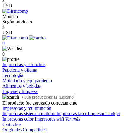
$
USD
Moneda
Según producto
$
USD
0
0
Impresoras y cartuchos
Papeleria y oficina
Tecnología
Mobiliario y equipamiento
Alimentos y bebidas
Higiene y limpieza
El producto fue agregado correctamente
Impresoras y multifunción
Impresoras sistema continuo
Impresoras láser
Impresoras inkjet
Impresoras color
Impresoras wifi
Ver más
Cartuchos
Originales
Compatibles