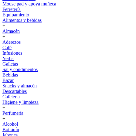
Mouse pad y apoya muñeca
Ferretería
Equipamiento
Alimentos y bebidas
+
Almacén
+
Aderezos
Café
Infusiones
Yerba
Galletas
Sal y condimentos
Bebidas
Bazar
Snacks y almacén
Descartables
Cafetería
Higiene y limpieza
+
Perfumería
+
Alcohol
Botiquín
Jabones