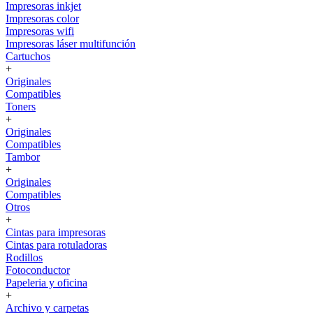
Impresoras inkjet
Impresoras color
Impresoras wifi
Impresoras láser multifunción
Cartuchos
+
Originales
Compatibles
Toners
+
Originales
Compatibles
Tambor
+
Originales
Compatibles
Otros
+
Cintas para impresoras
Cintas para rotuladoras
Rodillos
Fotoconductor
Papeleria y oficina
+
Archivo y carpetas