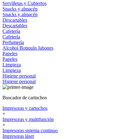
Servilletas y Cubiertos
Snacks y almacén
Snacks y almacén
Descartables
Descartables
Cafetería
Cafetería
Perfumería
Alcohol
Botiquín
Jabones
Papeles
Papeles
Limpieza
Limpieza
Higiene personal
Higiene personal
Buscador de cartuchos
Impresoras y cartuchos
+
Impresoras y multifunción
+
Impresoras sistema continuo
Impresoras láser