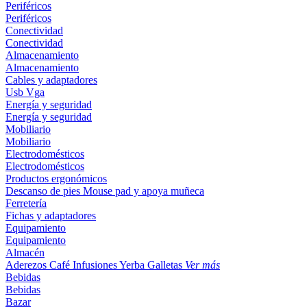
Periféricos
Periféricos
Conectividad
Conectividad
Almacenamiento
Almacenamiento
Cables y adaptadores
Usb
Vga
Energía y seguridad
Energía y seguridad
Mobiliario
Mobiliario
Electrodomésticos
Electrodomésticos
Productos ergonómicos
Descanso de pies
Mouse pad y apoya muñeca
Ferretería
Fichas y adaptadores
Equipamiento
Equipamiento
Almacén
Aderezos
Café
Infusiones
Yerba
Galletas
Ver más
Bebidas
Bebidas
Bazar