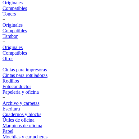
Originales
Compatibles
Toners
+
Originales
Compatibles
Tambor
+
Originales
Compatibles
Otros
+
Cintas para impresoras
Cintas para rotuladoras
Rodillos
Fotoconductor
Papeleria y oficina
+
Archivo y carpetas
Escritura
Cuadernos y blocks
Útiles de oficina
Maquinas de oficina
Papel
Mochilas y cartucheras