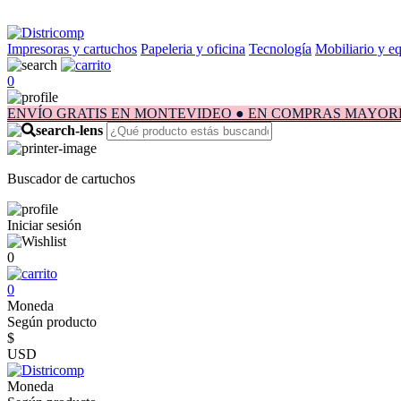
Impresoras y cartuchos
Papeleria y oficina
Tecnología
Mobiliario y e
0
ENVÍO GRATIS EN MONTEVIDEO ● EN COMPRAS MAYORES A $1.
Buscador de cartuchos
Iniciar sesión
0
0
Moneda
Según producto
$
USD
Moneda