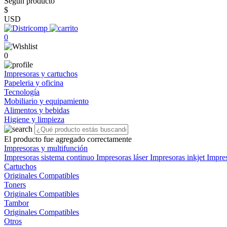
Según producto
$
USD
0
0
Impresoras y cartuchos
Papeleria y oficina
Tecnología
Mobiliario y equipamiento
Alimentos y bebidas
Higiene y limpieza
El producto fue agregado correctamente
Impresoras y multifunción
Impresoras sistema continuo
Impresoras láser
Impresoras inkjet
Impre
Cartuchos
Originales
Compatibles
Toners
Originales
Compatibles
Tambor
Originales
Compatibles
Otros