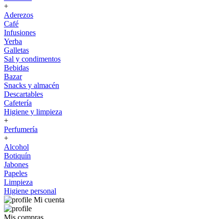
+
Aderezos
Café
Infusiones
Yerba
Galletas
Sal y condimentos
Bebidas
Bazar
Snacks y almacén
Descartables
Cafetería
Higiene y limpieza
+
Perfumería
+
Alcohol
Botiquín
Jabones
Papeles
Limpieza
Higiene personal
Mi cuenta
Mis compras