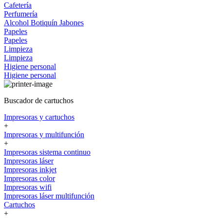
Cafetería
Perfumería
Alcohol
Botiquín
Jabones
Papeles
Papeles
Limpieza
Limpieza
Higiene personal
Higiene personal
Buscador de cartuchos
Impresoras y cartuchos
+
Impresoras y multifunción
+
Impresoras sistema continuo
Impresoras láser
Impresoras inkjet
Impresoras color
Impresoras wifi
Impresoras láser multifunción
Cartuchos
+