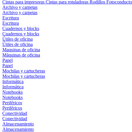
Cintas para impresoras
Cintas para rotuladoras
Rodillos
Fotoconducto
Archivo y carpetas
Archivo y carpetas
Escritura
Escritura
Cuadernos y blocks
Cuadernos y blocks
Útiles de oficina
Útiles de oficina
Maquinas de oficina
Máquinas de oficina
Papel
Papel
Mochilas y cartucheras
Mochilas y cartucheras
Informática
Informática
Notebooks
Notebooks
Periféricos
Periféricos
Conectividad
Conectividad
Almacenamiento
Almacenamiento