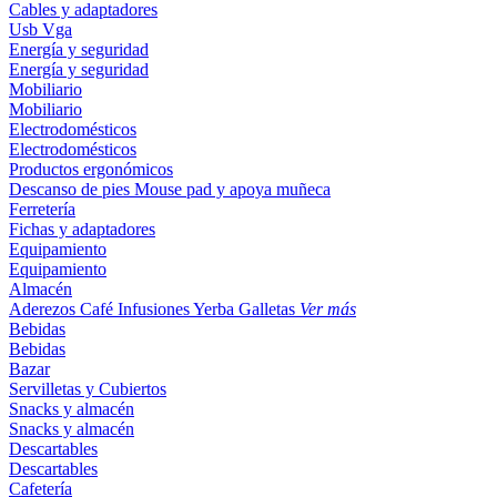
Cables y adaptadores
Usb
Vga
Energía y seguridad
Energía y seguridad
Mobiliario
Mobiliario
Electrodomésticos
Electrodomésticos
Productos ergonómicos
Descanso de pies
Mouse pad y apoya muñeca
Ferretería
Fichas y adaptadores
Equipamiento
Equipamiento
Almacén
Aderezos
Café
Infusiones
Yerba
Galletas
Ver más
Bebidas
Bebidas
Bazar
Servilletas y Cubiertos
Snacks y almacén
Snacks y almacén
Descartables
Descartables
Cafetería