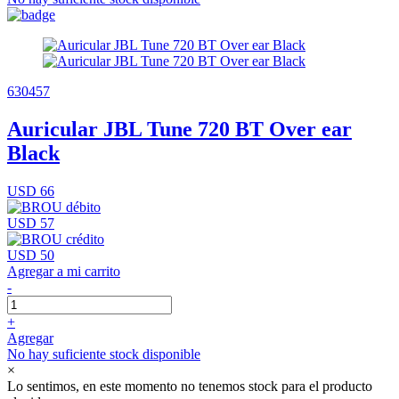
630457
Auricular JBL Tune 720 BT Over ear
Black
USD 66
USD 57
USD 50
Agregar a mi carrito
-
+
Agregar
No hay suficiente stock disponible
×
Lo sentimos, en este momento no tenemos stock para el producto