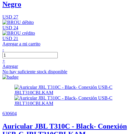
Negro
USD 27
USD 24
USD 21
Agregar a mi carrito
-
+
Agregar
No hay suficiente stock disponible
630604
Auricular JBL T310C - Black- Conexión