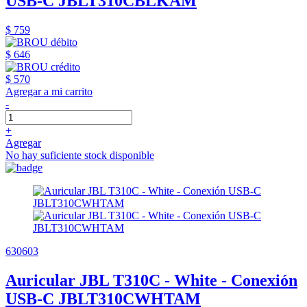
USB-C JBLT310CBLKAM
$ 759
$ 646
$ 570
Agregar a mi carrito
-
+
Agregar
No hay suficiente stock disponible
630603
Auricular JBL T310C - White - Conexión
USB-C JBLT310CWHTAM