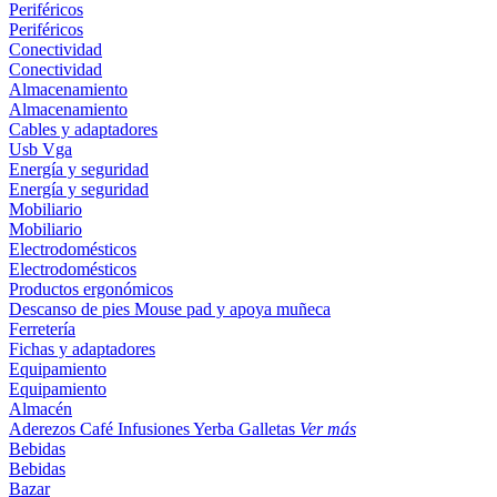
Periféricos
Periféricos
Conectividad
Conectividad
Almacenamiento
Almacenamiento
Cables y adaptadores
Usb
Vga
Energía y seguridad
Energía y seguridad
Mobiliario
Mobiliario
Electrodomésticos
Electrodomésticos
Productos ergonómicos
Descanso de pies
Mouse pad y apoya muñeca
Ferretería
Fichas y adaptadores
Equipamiento
Equipamiento
Almacén
Aderezos
Café
Infusiones
Yerba
Galletas
Ver más
Bebidas
Bebidas
Bazar