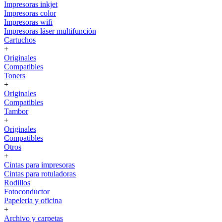
Impresoras inkjet
Impresoras color
Impresoras wifi
Impresoras láser multifunción
Cartuchos
+
Originales
Compatibles
Toners
+
Originales
Compatibles
Tambor
+
Originales
Compatibles
Otros
+
Cintas para impresoras
Cintas para rotuladoras
Rodillos
Fotoconductor
Papeleria y oficina
+
Archivo y carpetas