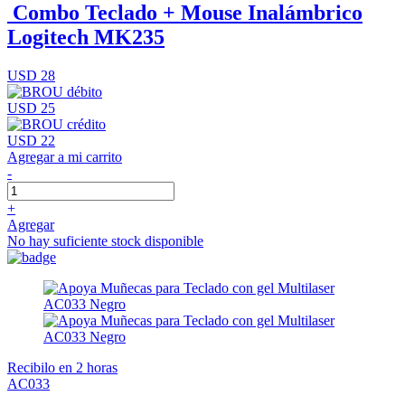
Combo Teclado + Mouse Inalámbrico
Logitech MK235
USD 28
USD 25
USD 22
Agregar a mi carrito
-
+
Agregar
No hay suficiente stock disponible
Recibilo en 2 horas
AC033