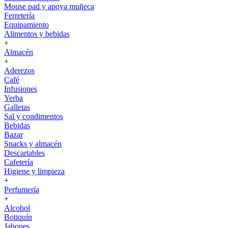
Mouse pad y apoya muñeca
Ferretería
Equipamiento
Alimentos y bebidas
+
Almacén
+
Aderezos
Café
Infusiones
Yerba
Galletas
Sal y condimentos
Bebidas
Bazar
Snacks y almacén
Descartables
Cafetería
Higiene y limpieza
+
Perfumería
+
Alcohol
Botiquín
Jabones