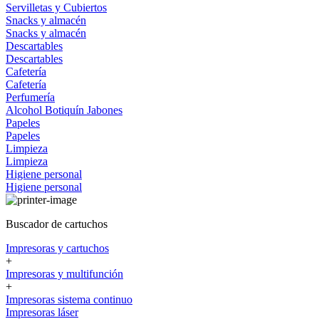
Servilletas y Cubiertos
Snacks y almacén
Snacks y almacén
Descartables
Descartables
Cafetería
Cafetería
Perfumería
Alcohol
Botiquín
Jabones
Papeles
Papeles
Limpieza
Limpieza
Higiene personal
Higiene personal
Buscador de cartuchos
Impresoras y cartuchos
+
Impresoras y multifunción
+
Impresoras sistema continuo
Impresoras láser