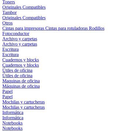
Toners
Originales
Compatibles
Tambor
Originales
Compatibles
Otros
Cintas para impresoras
Cintas para rotuladoras
Rodillos
Fotoconductor
Archivo y carpetas
Archivo y carpetas
Escritura
Escritura
Cuadernos y blocks
Cuadernos y blocks
Útiles de oficina
Útiles de oficina
Maquinas de oficina
Máquinas de oficina
Papel
Papel
Mochilas y cartucheras
Mochilas y cartucheras
Informática
Informática
Notebooks
Notebooks