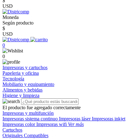
$
USD
Moneda
Según producto
$
USD
0
0
Impresoras y cartuchos
Papeleria y oficina
Tecnología
Mobiliario y equipamiento
Alimentos y bebidas
Higiene y limpieza
El producto fue agregado correctamente
Impresoras y multifunción
Impresoras sistema continuo
Impresoras láser
Impresoras inkjet
Impresoras color
Impresoras wifi
Ver más
Cartuchos
Originales
Compatibles