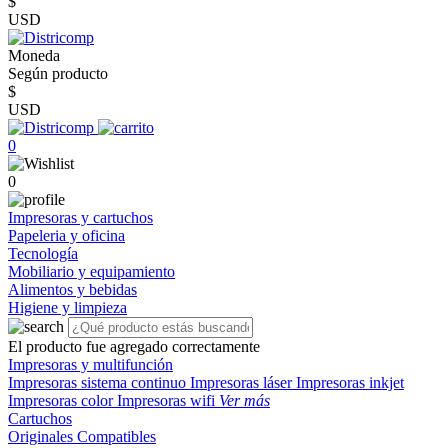
$
USD
Moneda
Según producto
$
USD
0
0
Impresoras y cartuchos
Papeleria y oficina
Tecnología
Mobiliario y equipamiento
Alimentos y bebidas
Higiene y limpieza
El producto fue agregado correctamente
Impresoras y multifunción
Impresoras sistema continuo
Impresoras láser
Impresoras inkjet
Impresoras color
Impresoras wifi
Ver más
Cartuchos
Originales
Compatibles