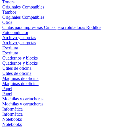
Toners
Originales
Compatibles
Tambor
Originales
Compatibles
Otros
Cintas para impresoras
Cintas para rotuladoras
Rodillos
Fotoconductor
Archivo y carpetas
Archivo y carpetas
Escritura
Escritura
Cuadernos y blocks
Cuadernos y blocks
Útiles de oficina
Útiles de oficina
Maquinas de oficina
Máquinas de oficina
Papel
Papel
Mochilas y cartucheras
Mochilas y cartucheras
Informática
Informática
Notebooks
Notebooks