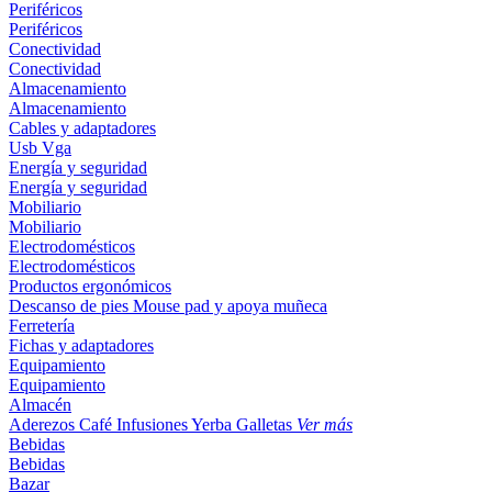
Periféricos
Periféricos
Conectividad
Conectividad
Almacenamiento
Almacenamiento
Cables y adaptadores
Usb
Vga
Energía y seguridad
Energía y seguridad
Mobiliario
Mobiliario
Electrodomésticos
Electrodomésticos
Productos ergonómicos
Descanso de pies
Mouse pad y apoya muñeca
Ferretería
Fichas y adaptadores
Equipamiento
Equipamiento
Almacén
Aderezos
Café
Infusiones
Yerba
Galletas
Ver más
Bebidas
Bebidas
Bazar