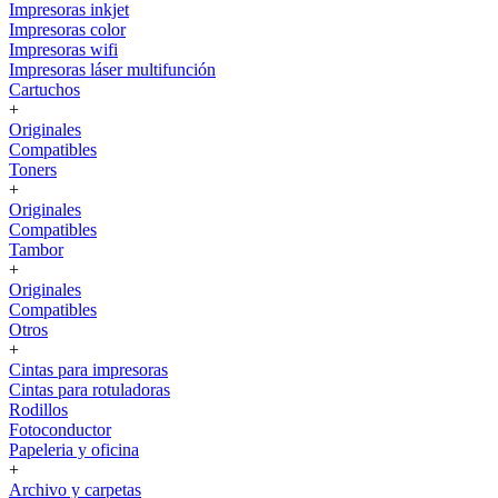
Impresoras inkjet
Impresoras color
Impresoras wifi
Impresoras láser multifunción
Cartuchos
+
Originales
Compatibles
Toners
+
Originales
Compatibles
Tambor
+
Originales
Compatibles
Otros
+
Cintas para impresoras
Cintas para rotuladoras
Rodillos
Fotoconductor
Papeleria y oficina
+
Archivo y carpetas