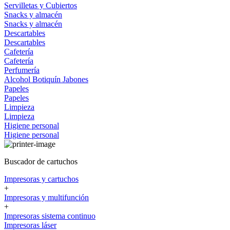
Servilletas y Cubiertos
Snacks y almacén
Snacks y almacén
Descartables
Descartables
Cafetería
Cafetería
Perfumería
Alcohol
Botiquín
Jabones
Papeles
Papeles
Limpieza
Limpieza
Higiene personal
Higiene personal
Buscador de cartuchos
Impresoras y cartuchos
+
Impresoras y multifunción
+
Impresoras sistema continuo
Impresoras láser