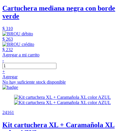
Cartuchera mediana negra con borde
verde
$ 310
$ 263
$ 232
Agregar a mi carrito
-
+
Agregar
No hay suficiente stock disponible
24161
Kit cartuchera XL + Caramañola XL