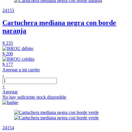
24153
Cartuchera mediana negra con borde
naranja
$ 235
$ 200
$ 177
Agregar a mi carrito
-
+
Agregar
No hay suficiente stock disponible
24154