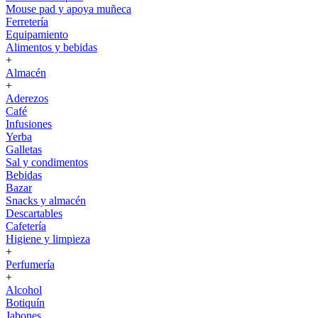
Mouse pad y apoya muñeca
Ferretería
Equipamiento
Alimentos y bebidas
+
Almacén
+
Aderezos
Café
Infusiones
Yerba
Galletas
Sal y condimentos
Bebidas
Bazar
Snacks y almacén
Descartables
Cafetería
Higiene y limpieza
+
Perfumería
+
Alcohol
Botiquín
Jabones