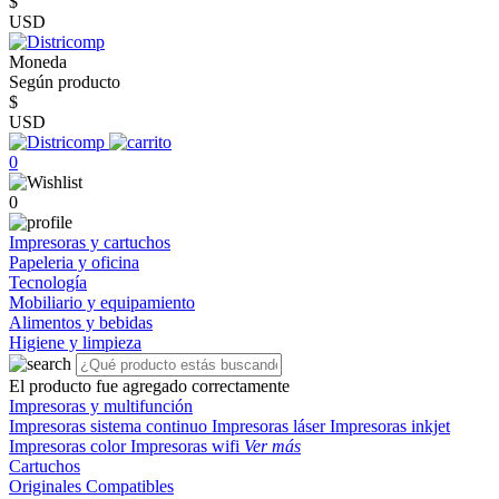
$
USD
Moneda
Según producto
$
USD
0
0
Impresoras y cartuchos
Papeleria y oficina
Tecnología
Mobiliario y equipamiento
Alimentos y bebidas
Higiene y limpieza
El producto fue agregado correctamente
Impresoras y multifunción
Impresoras sistema continuo
Impresoras láser
Impresoras inkjet
Impresoras color
Impresoras wifi
Ver más
Cartuchos
Originales
Compatibles