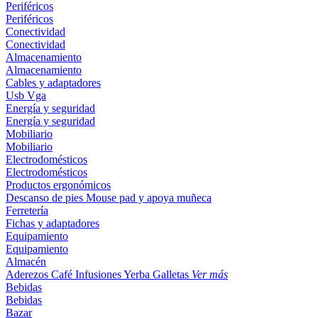
Periféricos
Periféricos
Conectividad
Conectividad
Almacenamiento
Almacenamiento
Cables y adaptadores
Usb
Vga
Energía y seguridad
Energía y seguridad
Mobiliario
Mobiliario
Electrodomésticos
Electrodomésticos
Productos ergonómicos
Descanso de pies
Mouse pad y apoya muñeca
Ferretería
Fichas y adaptadores
Equipamiento
Equipamiento
Almacén
Aderezos
Café
Infusiones
Yerba
Galletas
Ver más
Bebidas
Bebidas
Bazar