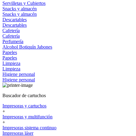
Servilletas y Cubiertos
Snacks y almacén
Snacks y almacén
Descartables
Descartables
Cafetería
Cafetería
Perfumería
Alcohol
Botiquín
Jabones
Papeles
Papeles
Limpieza
Limpieza
Higiene personal
Higiene personal
Buscador de cartuchos
Impresoras y cartuchos
+
Impresoras y multifunción
+
Impresoras sistema continuo
Impresoras láser