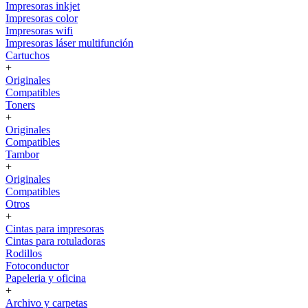
Impresoras inkjet
Impresoras color
Impresoras wifi
Impresoras láser multifunción
Cartuchos
+
Originales
Compatibles
Toners
+
Originales
Compatibles
Tambor
+
Originales
Compatibles
Otros
+
Cintas para impresoras
Cintas para rotuladoras
Rodillos
Fotoconductor
Papeleria y oficina
+
Archivo y carpetas