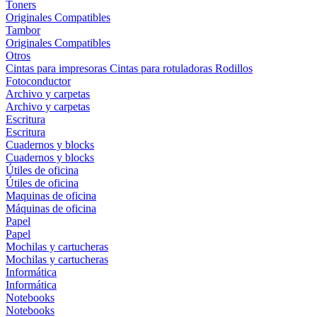
Toners
Originales
Compatibles
Tambor
Originales
Compatibles
Otros
Cintas para impresoras
Cintas para rotuladoras
Rodillos
Fotoconductor
Archivo y carpetas
Archivo y carpetas
Escritura
Escritura
Cuadernos y blocks
Cuadernos y blocks
Útiles de oficina
Útiles de oficina
Maquinas de oficina
Máquinas de oficina
Papel
Papel
Mochilas y cartucheras
Mochilas y cartucheras
Informática
Informática
Notebooks
Notebooks