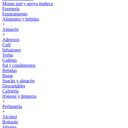
Mouse pad y apoya muñeca
Ferretería
Equipamiento
Alimentos y bebidas
+
Almacén
+
Aderezos
Café
Infusiones
Yerba
Galletas
Sal y condimentos
Bebidas
Bazar
Snacks y almacén
Descartables
Cafetería
Higiene y limpieza
+
Perfumería
+
Alcohol
Botiquín
Jabones