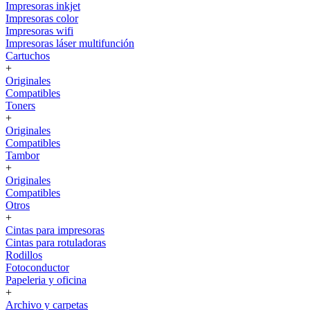
Impresoras inkjet
Impresoras color
Impresoras wifi
Impresoras láser multifunción
Cartuchos
+
Originales
Compatibles
Toners
+
Originales
Compatibles
Tambor
+
Originales
Compatibles
Otros
+
Cintas para impresoras
Cintas para rotuladoras
Rodillos
Fotoconductor
Papeleria y oficina
+
Archivo y carpetas