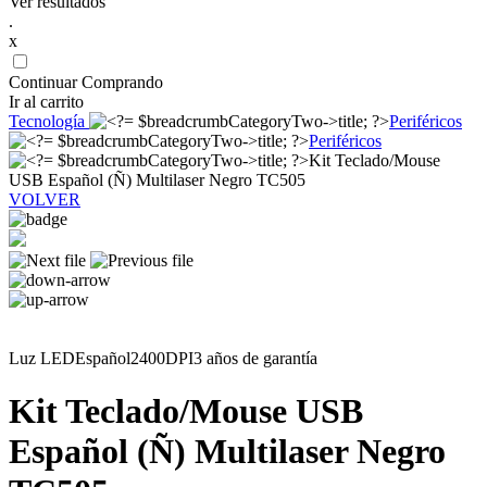
Ver resultados
.
x
Continuar Comprando
Ir al carrito
Tecnología
Periféricos
Periféricos
Kit Teclado/Mouse
USB Español (Ñ) Multilaser Negro TC505
VOLVER
Luz LEDEspañol2400DPI3 años de garantía
Kit Teclado/Mouse USB
Español (Ñ) Multilaser Negro