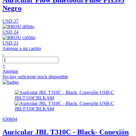
Auricular Flow Bluetooth Pulse PH393
Negro
USD 27
USD 24
USD 21
Agregar a mi carrito
-
+
Agregar
No hay suficiente stock disponible
630604
Auricular JBL T310C - Black- Conexión