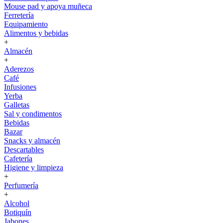
Mouse pad y apoya muñeca
Ferretería
Equipamiento
Alimentos y bebidas
+
Almacén
+
Aderezos
Café
Infusiones
Yerba
Galletas
Sal y condimentos
Bebidas
Bazar
Snacks y almacén
Descartables
Cafetería
Higiene y limpieza
+
Perfumería
+
Alcohol
Botiquín
Jabones