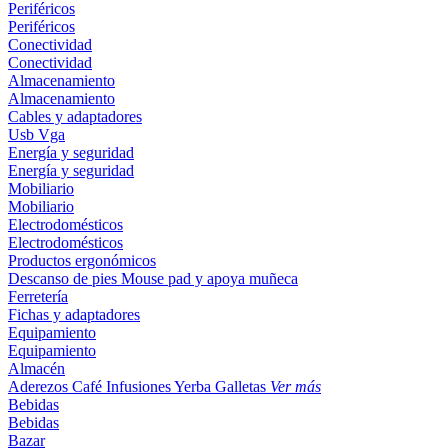
Periféricos
Periféricos
Conectividad
Conectividad
Almacenamiento
Almacenamiento
Cables y adaptadores
Usb
Vga
Energía y seguridad
Energía y seguridad
Mobiliario
Mobiliario
Electrodomésticos
Electrodomésticos
Productos ergonómicos
Descanso de pies
Mouse pad y apoya muñeca
Ferretería
Fichas y adaptadores
Equipamiento
Equipamiento
Almacén
Aderezos
Café
Infusiones
Yerba
Galletas
Ver más
Bebidas
Bebidas
Bazar