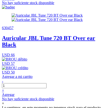
No hay suficiente stock disponible
630457
Auricular JBL Tune 720 BT Over ear
Black
USD 66
USD 57
USD 50
Agregar a mi carrito
-
+
Agregar
No hay suficiente stock disponible
×
Lo sentimos, en este momento no tenemos stock para el producto