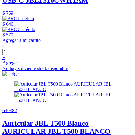
USB-C JBLT310CWHTAM
$ 759
$ 646
$ 570
Agregar a mi carrito
-
+
Agregar
No hay suficiente stock disponible
630482
Auricular JBL T500 Blanco
AURICULAR JBL T500 BLANCO