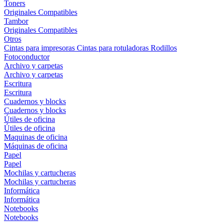
Toners
Originales
Compatibles
Tambor
Originales
Compatibles
Otros
Cintas para impresoras
Cintas para rotuladoras
Rodillos
Fotoconductor
Archivo y carpetas
Archivo y carpetas
Escritura
Escritura
Cuadernos y blocks
Cuadernos y blocks
Útiles de oficina
Útiles de oficina
Maquinas de oficina
Máquinas de oficina
Papel
Papel
Mochilas y cartucheras
Mochilas y cartucheras
Informática
Informática
Notebooks
Notebooks