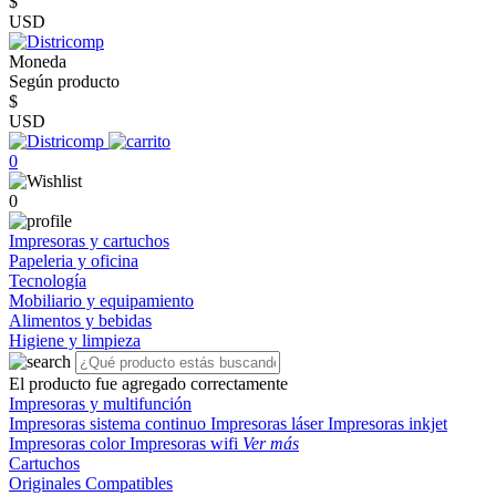
$
USD
Moneda
Según producto
$
USD
0
0
Impresoras y cartuchos
Papeleria y oficina
Tecnología
Mobiliario y equipamiento
Alimentos y bebidas
Higiene y limpieza
El producto fue agregado correctamente
Impresoras y multifunción
Impresoras sistema continuo
Impresoras láser
Impresoras inkjet
Impresoras color
Impresoras wifi
Ver más
Cartuchos
Originales
Compatibles