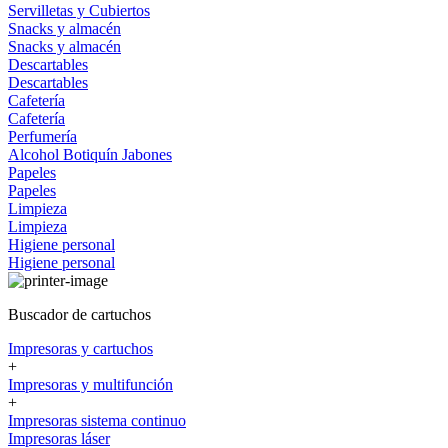
Servilletas y Cubiertos
Snacks y almacén
Snacks y almacén
Descartables
Descartables
Cafetería
Cafetería
Perfumería
Alcohol
Botiquín
Jabones
Papeles
Papeles
Limpieza
Limpieza
Higiene personal
Higiene personal
Buscador de cartuchos
Impresoras y cartuchos
+
Impresoras y multifunción
+
Impresoras sistema continuo
Impresoras láser