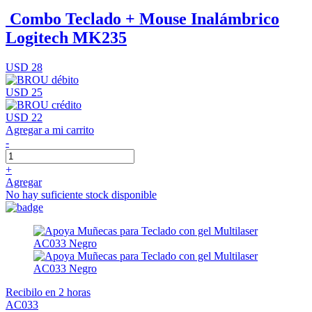
Combo Teclado + Mouse Inalámbrico
Logitech MK235
USD 28
USD 25
USD 22
Agregar a mi carrito
-
+
Agregar
No hay suficiente stock disponible
Recibilo en 2 horas
AC033