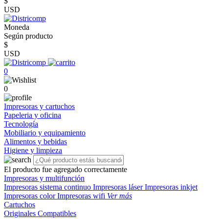
$
USD
Moneda
Según producto
$
USD
0
0
Impresoras y cartuchos
Papeleria y oficina
Tecnología
Mobiliario y equipamiento
Alimentos y bebidas
Higiene y limpieza
El producto fue agregado correctamente
Impresoras y multifunción
Impresoras sistema continuo
Impresoras láser
Impresoras inkjet
Impresoras color
Impresoras wifi
Ver más
Cartuchos
Originales
Compatibles