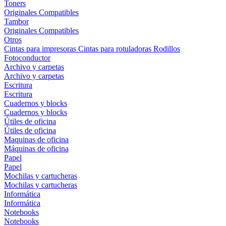
Toners
Originales
Compatibles
Tambor
Originales
Compatibles
Otros
Cintas para impresoras
Cintas para rotuladoras
Rodillos
Fotoconductor
Archivo y carpetas
Archivo y carpetas
Escritura
Escritura
Cuadernos y blocks
Cuadernos y blocks
Útiles de oficina
Útiles de oficina
Maquinas de oficina
Máquinas de oficina
Papel
Papel
Mochilas y cartucheras
Mochilas y cartucheras
Informática
Informática
Notebooks
Notebooks