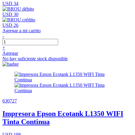
USD 34
USD 30
USD 26
Agregar a mi carrito
-
+
Agregar
No hay suficiente stock disponible
630727
Impresora Epson Ecotank L1350 WIFI
Tinta Continua
USD 198