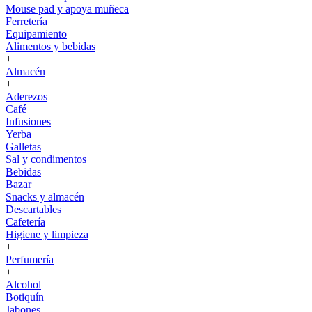
Mouse pad y apoya muñeca
Ferretería
Equipamiento
Alimentos y bebidas
+
Almacén
+
Aderezos
Café
Infusiones
Yerba
Galletas
Sal y condimentos
Bebidas
Bazar
Snacks y almacén
Descartables
Cafetería
Higiene y limpieza
+
Perfumería
+
Alcohol
Botiquín
Jabones