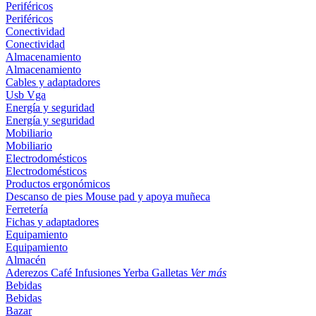
Periféricos
Periféricos
Conectividad
Conectividad
Almacenamiento
Almacenamiento
Cables y adaptadores
Usb
Vga
Energía y seguridad
Energía y seguridad
Mobiliario
Mobiliario
Electrodomésticos
Electrodomésticos
Productos ergonómicos
Descanso de pies
Mouse pad y apoya muñeca
Ferretería
Fichas y adaptadores
Equipamiento
Equipamiento
Almacén
Aderezos
Café
Infusiones
Yerba
Galletas
Ver más
Bebidas
Bebidas
Bazar