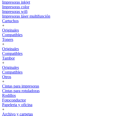
Impresoras inkjet
Impresoras color
Impresoras wifi
Impresoras láser multifunción
Cartuchos
+
Originales
Compatibles
Toners
+
Originales
Compatibles
Tambor
+
Originales
Compatibles
Otros
+
Cintas para impresoras
Cintas para rotuladoras
Rodillos
Fotoconductor
Papeleria y oficina
+
Archivo y carpetas