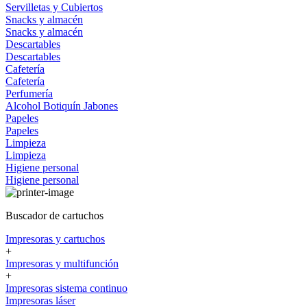
Servilletas y Cubiertos
Snacks y almacén
Snacks y almacén
Descartables
Descartables
Cafetería
Cafetería
Perfumería
Alcohol
Botiquín
Jabones
Papeles
Papeles
Limpieza
Limpieza
Higiene personal
Higiene personal
Buscador de cartuchos
Impresoras y cartuchos
+
Impresoras y multifunción
+
Impresoras sistema continuo
Impresoras láser