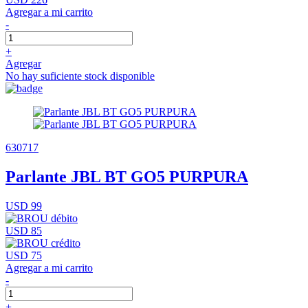
Agregar a mi carrito
-
+
Agregar
No hay suficiente stock disponible
630717
Parlante JBL BT GO5 PURPURA
USD 99
USD 85
USD 75
Agregar a mi carrito
-
+