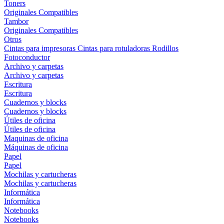
Toners
Originales
Compatibles
Tambor
Originales
Compatibles
Otros
Cintas para impresoras
Cintas para rotuladoras
Rodillos
Fotoconductor
Archivo y carpetas
Archivo y carpetas
Escritura
Escritura
Cuadernos y blocks
Cuadernos y blocks
Útiles de oficina
Útiles de oficina
Maquinas de oficina
Máquinas de oficina
Papel
Papel
Mochilas y cartucheras
Mochilas y cartucheras
Informática
Informática
Notebooks
Notebooks