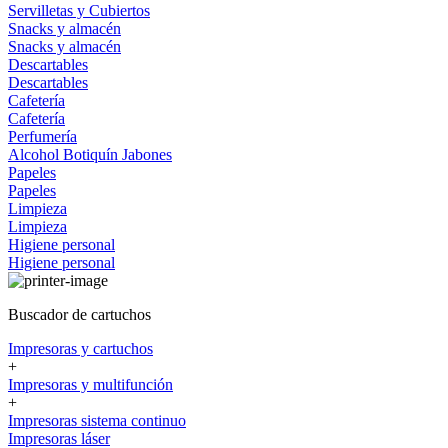
Servilletas y Cubiertos
Snacks y almacén
Snacks y almacén
Descartables
Descartables
Cafetería
Cafetería
Perfumería
Alcohol
Botiquín
Jabones
Papeles
Papeles
Limpieza
Limpieza
Higiene personal
Higiene personal
Buscador de cartuchos
Impresoras y cartuchos
+
Impresoras y multifunción
+
Impresoras sistema continuo
Impresoras láser