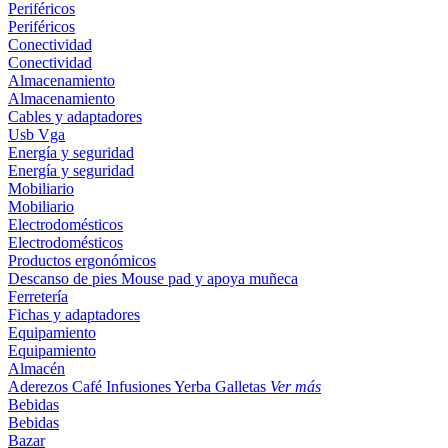
Periféricos
Periféricos
Conectividad
Conectividad
Almacenamiento
Almacenamiento
Cables y adaptadores
Usb
Vga
Energía y seguridad
Energía y seguridad
Mobiliario
Mobiliario
Electrodomésticos
Electrodomésticos
Productos ergonómicos
Descanso de pies
Mouse pad y apoya muñeca
Ferretería
Fichas y adaptadores
Equipamiento
Equipamiento
Almacén
Aderezos
Café
Infusiones
Yerba
Galletas
Ver más
Bebidas
Bebidas
Bazar