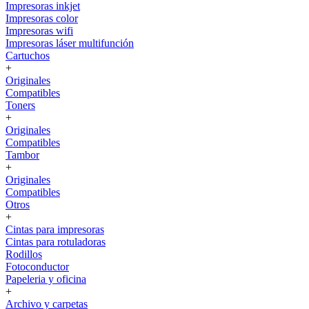
Impresoras inkjet
Impresoras color
Impresoras wifi
Impresoras láser multifunción
Cartuchos
+
Originales
Compatibles
Toners
+
Originales
Compatibles
Tambor
+
Originales
Compatibles
Otros
+
Cintas para impresoras
Cintas para rotuladoras
Rodillos
Fotoconductor
Papeleria y oficina
+
Archivo y carpetas