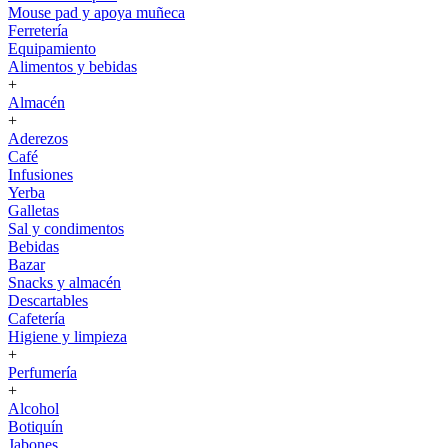
Mouse pad y apoya muñeca
Ferretería
Equipamiento
Alimentos y bebidas
+
Almacén
+
Aderezos
Café
Infusiones
Yerba
Galletas
Sal y condimentos
Bebidas
Bazar
Snacks y almacén
Descartables
Cafetería
Higiene y limpieza
+
Perfumería
+
Alcohol
Botiquín
Jabones