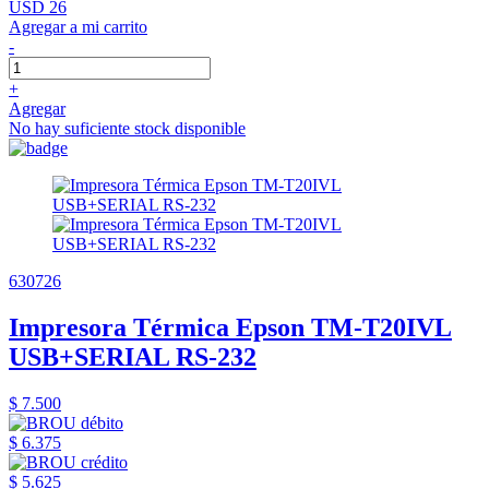
USD 26
Agregar a mi carrito
-
+
Agregar
No hay suficiente stock disponible
630726
Impresora Térmica Epson TM-T20IVL
USB+SERIAL RS-232
$ 7.500
$ 6.375
$ 5.625