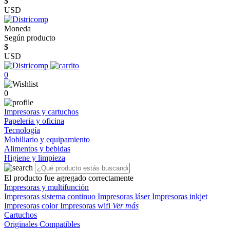
$
USD
Moneda
Según producto
$
USD
0
0
Impresoras y cartuchos
Papeleria y oficina
Tecnología
Mobiliario y equipamiento
Alimentos y bebidas
Higiene y limpieza
El producto fue agregado correctamente
Impresoras y multifunción
Impresoras sistema continuo
Impresoras láser
Impresoras inkjet
Impresoras color
Impresoras wifi
Ver más
Cartuchos
Originales
Compatibles