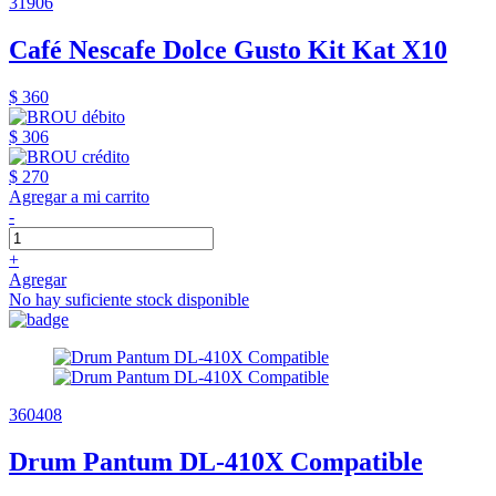
31906
Café Nescafe Dolce Gusto Kit Kat X10
$ 360
$ 306
$ 270
Agregar a mi carrito
-
+
Agregar
No hay suficiente stock disponible
360408
Drum Pantum DL-410X Compatible