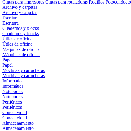
Cintas para impresoras
Cintas para rotuladoras
Rodillos
Fotoconducto
Archivo y carpetas
Archivo y carpetas
Escritura
Escritura
Cuadernos y blocks
Cuadernos y blocks
Útiles de oficina
Útiles de oficina
Maquinas de oficina
Máquinas de oficina
Papel
Papel
Mochilas y cartucheras
Mochilas y cartucheras
Informática
Informática
Notebooks
Notebooks
Periféricos
Periféricos
Conectividad
Conectividad
Almacenamiento
Almacenamiento