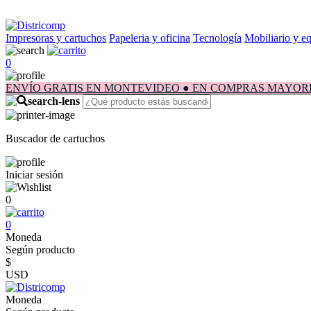
Impresoras y cartuchos
Papeleria y oficina
Tecnología
Mobiliario y e
0
ENVÍO GRATIS EN MONTEVIDEO ● EN COMPRAS MAYORES A $1.
Buscador de cartuchos
Iniciar sesión
0
0
Moneda
Según producto
$
USD
Moneda