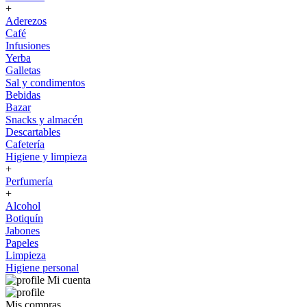
+
Aderezos
Café
Infusiones
Yerba
Galletas
Sal y condimentos
Bebidas
Bazar
Snacks y almacén
Descartables
Cafetería
Higiene y limpieza
+
Perfumería
+
Alcohol
Botiquín
Jabones
Papeles
Limpieza
Higiene personal
Mi cuenta
Mis compras