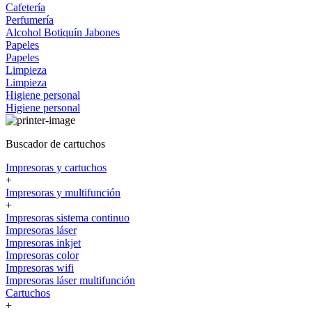
Cafetería
Perfumería
Alcohol
Botiquín
Jabones
Papeles
Papeles
Limpieza
Limpieza
Higiene personal
Higiene personal
Buscador de cartuchos
Impresoras y cartuchos
+
Impresoras y multifunción
+
Impresoras sistema continuo
Impresoras láser
Impresoras inkjet
Impresoras color
Impresoras wifi
Impresoras láser multifunción
Cartuchos
+