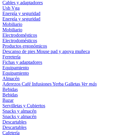
Cables y adaptadores
Usb
Vga
Energía y seguridad
Energía y seguridad
Mobiliario
Mobiliario
Electrodomésticos
Electrodomésticos
Productos ergonómicos
Descanso de pies
Mouse pad y apoya muñeca
Ferretería
Fichas y adaptadores
Equipamiento
Equipamiento
Almacén
Aderezos
Café
Infusiones
Yerba
Galletas
Ver más
Bebidas
Bebidas
Bazar
Servilletas y Cubiertos
Snacks y almacén
Snacks y almacén
Descartables
Descartables
Cafetería