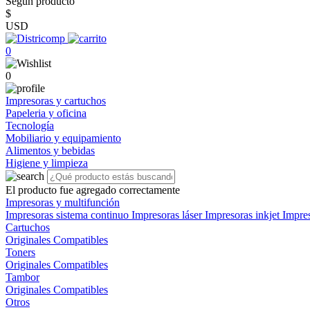
Según producto
$
USD
0
0
Impresoras y cartuchos
Papeleria y oficina
Tecnología
Mobiliario y equipamiento
Alimentos y bebidas
Higiene y limpieza
El producto fue agregado correctamente
Impresoras y multifunción
Impresoras sistema continuo
Impresoras láser
Impresoras inkjet
Impre
Cartuchos
Originales
Compatibles
Toners
Originales
Compatibles
Tambor
Originales
Compatibles
Otros