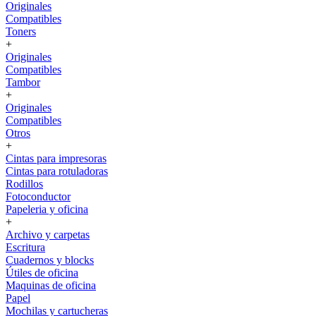
Originales
Compatibles
Toners
+
Originales
Compatibles
Tambor
+
Originales
Compatibles
Otros
+
Cintas para impresoras
Cintas para rotuladoras
Rodillos
Fotoconductor
Papeleria y oficina
+
Archivo y carpetas
Escritura
Cuadernos y blocks
Útiles de oficina
Maquinas de oficina
Papel
Mochilas y cartucheras