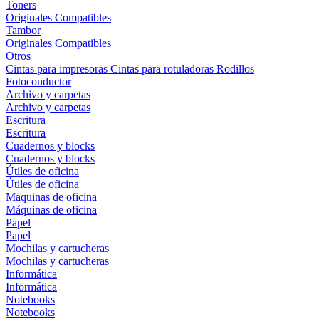
Toners
Originales
Compatibles
Tambor
Originales
Compatibles
Otros
Cintas para impresoras
Cintas para rotuladoras
Rodillos
Fotoconductor
Archivo y carpetas
Archivo y carpetas
Escritura
Escritura
Cuadernos y blocks
Cuadernos y blocks
Útiles de oficina
Útiles de oficina
Maquinas de oficina
Máquinas de oficina
Papel
Papel
Mochilas y cartucheras
Mochilas y cartucheras
Informática
Informática
Notebooks
Notebooks