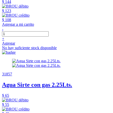
$ 144
$ 123
$ 108
Agregar a mi carrito
-
+
Agregar
No hay suficiente stock disponible
31857
Agua Sirte con gas 2.25Lts.
$ 65
$ 55