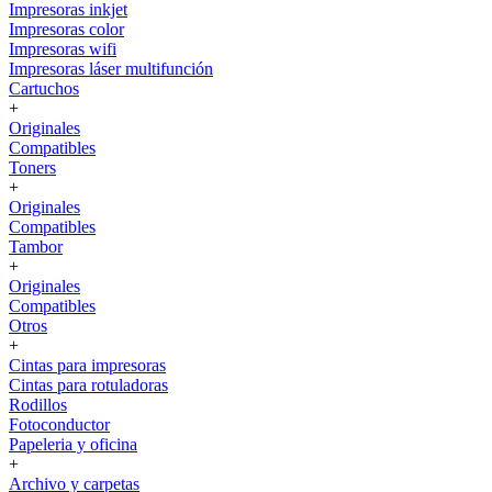
Impresoras inkjet
Impresoras color
Impresoras wifi
Impresoras láser multifunción
Cartuchos
+
Originales
Compatibles
Toners
+
Originales
Compatibles
Tambor
+
Originales
Compatibles
Otros
+
Cintas para impresoras
Cintas para rotuladoras
Rodillos
Fotoconductor
Papeleria y oficina
+
Archivo y carpetas