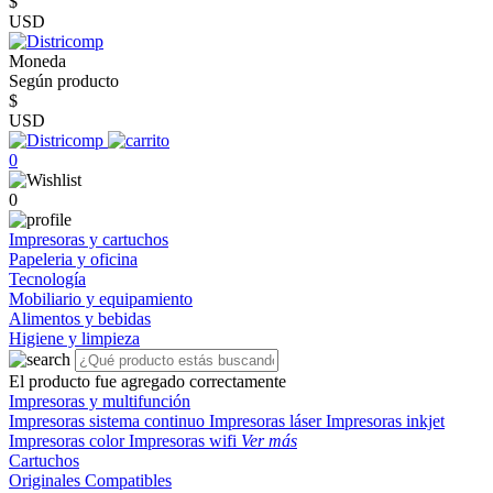
$
USD
Moneda
Según producto
$
USD
0
0
Impresoras y cartuchos
Papeleria y oficina
Tecnología
Mobiliario y equipamiento
Alimentos y bebidas
Higiene y limpieza
El producto fue agregado correctamente
Impresoras y multifunción
Impresoras sistema continuo
Impresoras láser
Impresoras inkjet
Impresoras color
Impresoras wifi
Ver más
Cartuchos
Originales
Compatibles