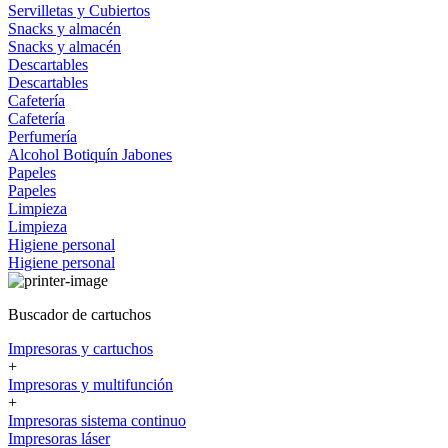
Servilletas y Cubiertos
Snacks y almacén
Snacks y almacén
Descartables
Descartables
Cafetería
Cafetería
Perfumería
Alcohol
Botiquín
Jabones
Papeles
Papeles
Limpieza
Limpieza
Higiene personal
Higiene personal
Buscador de cartuchos
Impresoras y cartuchos
+
Impresoras y multifunción
+
Impresoras sistema continuo
Impresoras láser