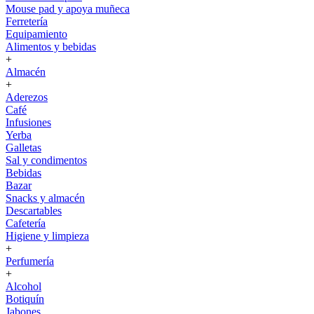
Mouse pad y apoya muñeca
Ferretería
Equipamiento
Alimentos y bebidas
+
Almacén
+
Aderezos
Café
Infusiones
Yerba
Galletas
Sal y condimentos
Bebidas
Bazar
Snacks y almacén
Descartables
Cafetería
Higiene y limpieza
+
Perfumería
+
Alcohol
Botiquín
Jabones