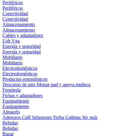
Periféricos
Periféricos
Conectividad
Conectividad
Almacenamiento
Almacenamiento
Cables y adaptadores
Usb
Vga
Energía y seguridad
Energía y seguridad
Mobiliario
Mobiliario
Electrodomésticos
Electrodomésticos
Productos ergonómicos
Descanso de pies
Mouse pad y apoya muñeca
Ferretería
Fichas y adaptadores
Equipamiento
Equipamiento
Almacén
Aderezos
Café
Infusiones
Yerba
Galletas
Ver más
Bebidas
Bebidas
Bazar