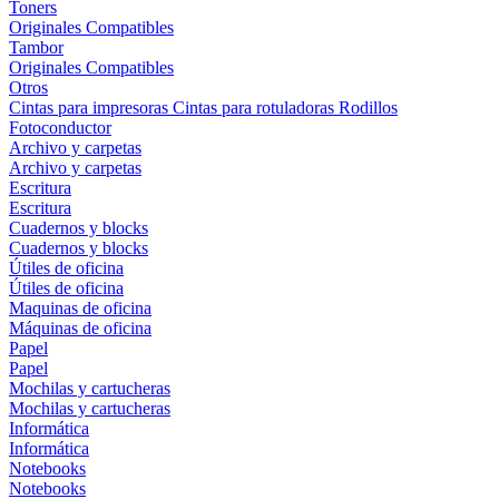
Toners
Originales
Compatibles
Tambor
Originales
Compatibles
Otros
Cintas para impresoras
Cintas para rotuladoras
Rodillos
Fotoconductor
Archivo y carpetas
Archivo y carpetas
Escritura
Escritura
Cuadernos y blocks
Cuadernos y blocks
Útiles de oficina
Útiles de oficina
Maquinas de oficina
Máquinas de oficina
Papel
Papel
Mochilas y cartucheras
Mochilas y cartucheras
Informática
Informática
Notebooks
Notebooks