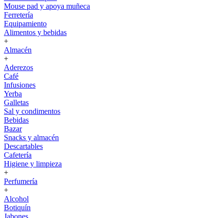
Mouse pad y apoya muñeca
Ferretería
Equipamiento
Alimentos y bebidas
+
Almacén
+
Aderezos
Café
Infusiones
Yerba
Galletas
Sal y condimentos
Bebidas
Bazar
Snacks y almacén
Descartables
Cafetería
Higiene y limpieza
+
Perfumería
+
Alcohol
Botiquín
Jabones