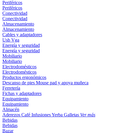
Periféricos
Periféricos
Conectividad
Conectividad
Almacenamiento
Almacenamiento
Cables y adaptadores
Usb
Vga
Energía y seguridad
Energía y seguridad
Mobiliario
Mobiliario
Electrodomésticos
Electrodomésticos
Productos ergonómicos
Descanso de pies
Mouse pad y apoya muñeca
Ferretería
Fichas y adaptadores
Equipamiento
Equipamiento
Almacén
Aderezos
Café
Infusiones
Yerba
Galletas
Ver más
Bebidas
Bebidas
Bazar