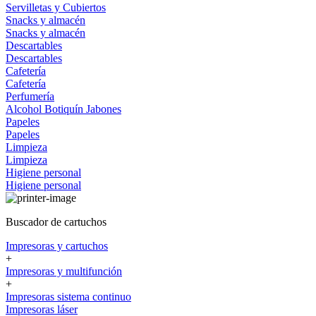
Servilletas y Cubiertos
Snacks y almacén
Snacks y almacén
Descartables
Descartables
Cafetería
Cafetería
Perfumería
Alcohol
Botiquín
Jabones
Papeles
Papeles
Limpieza
Limpieza
Higiene personal
Higiene personal
Buscador de cartuchos
Impresoras y cartuchos
+
Impresoras y multifunción
+
Impresoras sistema continuo
Impresoras láser