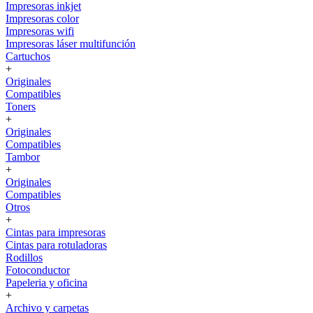
Impresoras inkjet
Impresoras color
Impresoras wifi
Impresoras láser multifunción
Cartuchos
+
Originales
Compatibles
Toners
+
Originales
Compatibles
Tambor
+
Originales
Compatibles
Otros
+
Cintas para impresoras
Cintas para rotuladoras
Rodillos
Fotoconductor
Papeleria y oficina
+
Archivo y carpetas