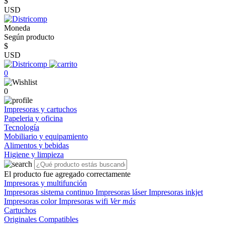
$
USD
Moneda
Según producto
$
USD
0
0
Impresoras y cartuchos
Papeleria y oficina
Tecnología
Mobiliario y equipamiento
Alimentos y bebidas
Higiene y limpieza
El producto fue agregado correctamente
Impresoras y multifunción
Impresoras sistema continuo
Impresoras láser
Impresoras inkjet
Impresoras color
Impresoras wifi
Ver más
Cartuchos
Originales
Compatibles