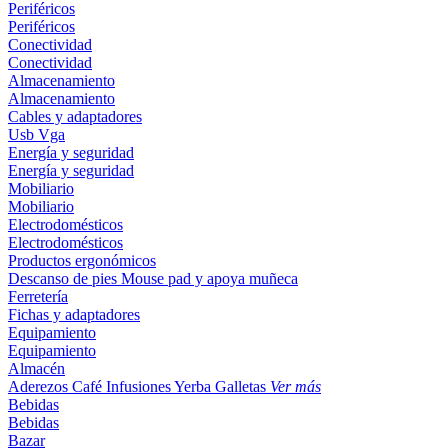
Periféricos
Periféricos
Conectividad
Conectividad
Almacenamiento
Almacenamiento
Cables y adaptadores
Usb
Vga
Energía y seguridad
Energía y seguridad
Mobiliario
Mobiliario
Electrodomésticos
Electrodomésticos
Productos ergonómicos
Descanso de pies
Mouse pad y apoya muñeca
Ferretería
Fichas y adaptadores
Equipamiento
Equipamiento
Almacén
Aderezos
Café
Infusiones
Yerba
Galletas
Ver más
Bebidas
Bebidas
Bazar