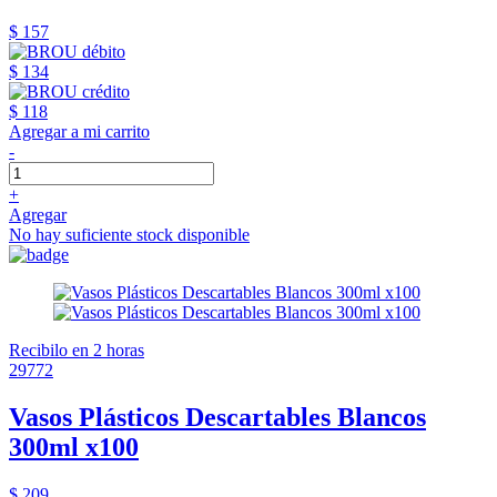
$ 157
$ 134
$ 118
Agregar a mi carrito
-
+
Agregar
No hay suficiente stock disponible
Recibilo en 2 horas
29772
Vasos Plásticos Descartables Blancos
300ml x100
$ 209