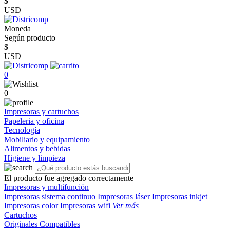
$
USD
Moneda
Según producto
$
USD
0
0
Impresoras y cartuchos
Papeleria y oficina
Tecnología
Mobiliario y equipamiento
Alimentos y bebidas
Higiene y limpieza
El producto fue agregado correctamente
Impresoras y multifunción
Impresoras sistema continuo
Impresoras láser
Impresoras inkjet
Impresoras color
Impresoras wifi
Ver más
Cartuchos
Originales
Compatibles