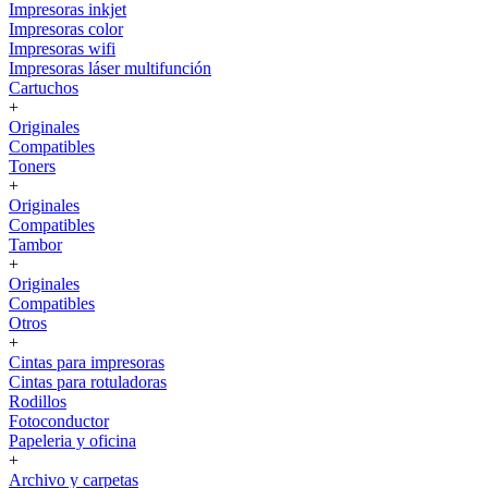
Impresoras inkjet
Impresoras color
Impresoras wifi
Impresoras láser multifunción
Cartuchos
+
Originales
Compatibles
Toners
+
Originales
Compatibles
Tambor
+
Originales
Compatibles
Otros
+
Cintas para impresoras
Cintas para rotuladoras
Rodillos
Fotoconductor
Papeleria y oficina
+
Archivo y carpetas