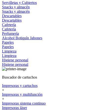
Servilletas y Cubiertos
Snacks y almacén
Snacks y almacén
Descartables
Descartables
Cafetería
Cafetería
Perfumería
Alcohol
Botiquín
Jabones
Papeles
Papeles
Limpieza
Limpieza
Higiene personal
Higiene personal
Buscador de cartuchos
Impresoras y cartuchos
+
Impresoras y multifunción
+
Impresoras sistema continuo
Impresoras láser