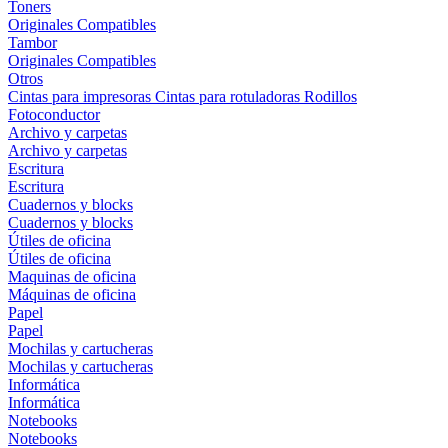
Toners
Originales
Compatibles
Tambor
Originales
Compatibles
Otros
Cintas para impresoras
Cintas para rotuladoras
Rodillos
Fotoconductor
Archivo y carpetas
Archivo y carpetas
Escritura
Escritura
Cuadernos y blocks
Cuadernos y blocks
Útiles de oficina
Útiles de oficina
Maquinas de oficina
Máquinas de oficina
Papel
Papel
Mochilas y cartucheras
Mochilas y cartucheras
Informática
Informática
Notebooks
Notebooks