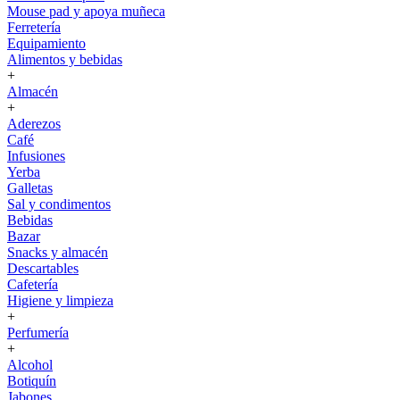
Mouse pad y apoya muñeca
Ferretería
Equipamiento
Alimentos y bebidas
+
Almacén
+
Aderezos
Café
Infusiones
Yerba
Galletas
Sal y condimentos
Bebidas
Bazar
Snacks y almacén
Descartables
Cafetería
Higiene y limpieza
+
Perfumería
+
Alcohol
Botiquín
Jabones