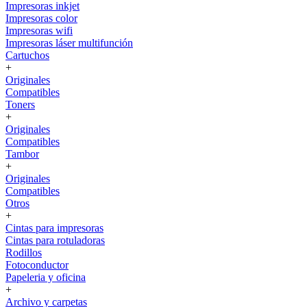
Impresoras inkjet
Impresoras color
Impresoras wifi
Impresoras láser multifunción
Cartuchos
+
Originales
Compatibles
Toners
+
Originales
Compatibles
Tambor
+
Originales
Compatibles
Otros
+
Cintas para impresoras
Cintas para rotuladoras
Rodillos
Fotoconductor
Papeleria y oficina
+
Archivo y carpetas