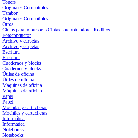
Toners
Originales
Compatibles
Tambor
Originales
Compatibles
Otros
Cintas para impresoras
Cintas para rotuladoras
Rodillos
Fotoconductor
Archivo y carpetas
Archivo y carpetas
Escritura
Escritura
Cuadernos y blocks
Cuadernos y blocks
Útiles de oficina
Útiles de oficina
Maquinas de oficina
Máquinas de oficina
Papel
Papel
Mochilas y cartucheras
Mochilas y cartucheras
Informática
Informática
Notebooks
Notebooks