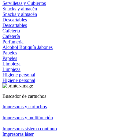
Servilletas y Cubiertos
Snacks y almacén
Snacks y almacén
Descartables
Descartables
Cafetería
Cafetería
Perfumería
Alcohol
Botiquín
Jabones
Papeles
Papeles
Limpieza
Limpieza
Higiene personal
Higiene personal
Buscador de cartuchos
Impresoras y cartuchos
+
Impresoras y multifunción
+
Impresoras sistema continuo
Impresoras láser