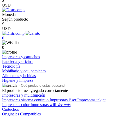
$
USD
Moneda
Según producto
$
USD
0
0
Impresoras y cartuchos
Papeleria y oficina
Tecnología
Mobiliario y equipamiento
Alimentos y bebidas
Higiene y limpieza
El producto fue agregado correctamente
Impresoras y multifunción
Impresoras sistema continuo
Impresoras láser
Impresoras inkjet
Impresoras color
Impresoras wifi
Ver más
Cartuchos
Originales
Compatibles