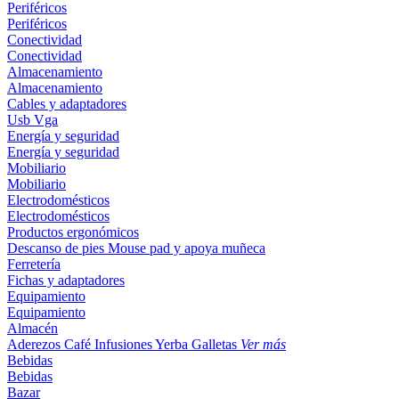
Periféricos
Periféricos
Conectividad
Conectividad
Almacenamiento
Almacenamiento
Cables y adaptadores
Usb
Vga
Energía y seguridad
Energía y seguridad
Mobiliario
Mobiliario
Electrodomésticos
Electrodomésticos
Productos ergonómicos
Descanso de pies
Mouse pad y apoya muñeca
Ferretería
Fichas y adaptadores
Equipamiento
Equipamiento
Almacén
Aderezos
Café
Infusiones
Yerba
Galletas
Ver más
Bebidas
Bebidas
Bazar