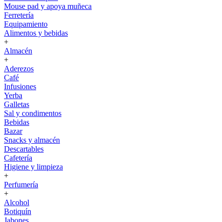
Mouse pad y apoya muñeca
Ferretería
Equipamiento
Alimentos y bebidas
+
Almacén
+
Aderezos
Café
Infusiones
Yerba
Galletas
Sal y condimentos
Bebidas
Bazar
Snacks y almacén
Descartables
Cafetería
Higiene y limpieza
+
Perfumería
+
Alcohol
Botiquín
Jabones