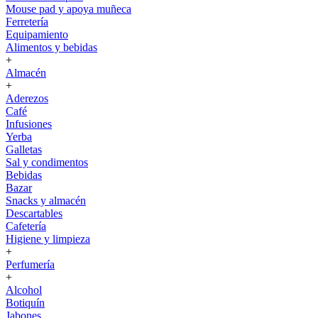
Mouse pad y apoya muñeca
Ferretería
Equipamiento
Alimentos y bebidas
+
Almacén
+
Aderezos
Café
Infusiones
Yerba
Galletas
Sal y condimentos
Bebidas
Bazar
Snacks y almacén
Descartables
Cafetería
Higiene y limpieza
+
Perfumería
+
Alcohol
Botiquín
Jabones