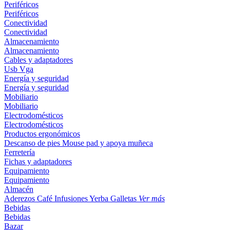
Periféricos
Periféricos
Conectividad
Conectividad
Almacenamiento
Almacenamiento
Cables y adaptadores
Usb
Vga
Energía y seguridad
Energía y seguridad
Mobiliario
Mobiliario
Electrodomésticos
Electrodomésticos
Productos ergonómicos
Descanso de pies
Mouse pad y apoya muñeca
Ferretería
Fichas y adaptadores
Equipamiento
Equipamiento
Almacén
Aderezos
Café
Infusiones
Yerba
Galletas
Ver más
Bebidas
Bebidas
Bazar