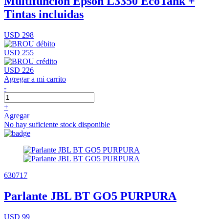
Multifunción Epson L3350 EcoTank +
Tintas incluidas
USD 298
USD 255
USD 226
Agregar a mi carrito
-
+
Agregar
No hay suficiente stock disponible
630717
Parlante JBL BT GO5 PURPURA
USD 99