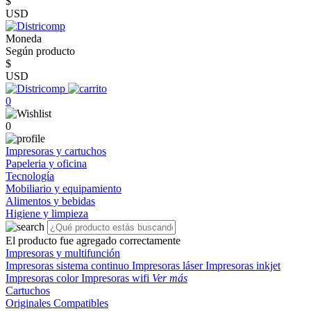
$
USD
Moneda
Según producto
$
USD
0
0
Impresoras y cartuchos
Papeleria y oficina
Tecnología
Mobiliario y equipamiento
Alimentos y bebidas
Higiene y limpieza
El producto fue agregado correctamente
Impresoras y multifunción
Impresoras sistema continuo
Impresoras láser
Impresoras inkjet
Impresoras color
Impresoras wifi
Ver más
Cartuchos
Originales
Compatibles