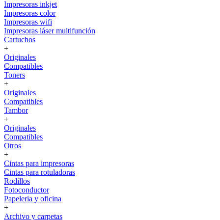
Impresoras inkjet
Impresoras color
Impresoras wifi
Impresoras láser multifunción
Cartuchos
+
Originales
Compatibles
Toners
+
Originales
Compatibles
Tambor
+
Originales
Compatibles
Otros
+
Cintas para impresoras
Cintas para rotuladoras
Rodillos
Fotoconductor
Papeleria y oficina
+
Archivo y carpetas