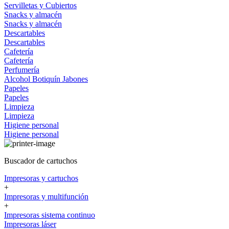
Servilletas y Cubiertos
Snacks y almacén
Snacks y almacén
Descartables
Descartables
Cafetería
Cafetería
Perfumería
Alcohol
Botiquín
Jabones
Papeles
Papeles
Limpieza
Limpieza
Higiene personal
Higiene personal
Buscador de cartuchos
Impresoras y cartuchos
+
Impresoras y multifunción
+
Impresoras sistema continuo
Impresoras láser