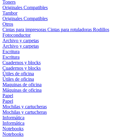
Toners
Originales
Compatibles
Tambor
Originales
Compatibles
Otros
Cintas para impresoras
Cintas para rotuladoras
Rodillos
Fotoconductor
Archivo y carpetas
Archivo y carpetas
Escritura
Escritura
Cuadernos y blocks
Cuadernos y blocks
Útiles de oficina
Útiles de oficina
Maquinas de oficina
Máquinas de oficina
Papel
Papel
Mochilas y cartucheras
Mochilas y cartucheras
Informática
Informática
Notebooks
Notebooks