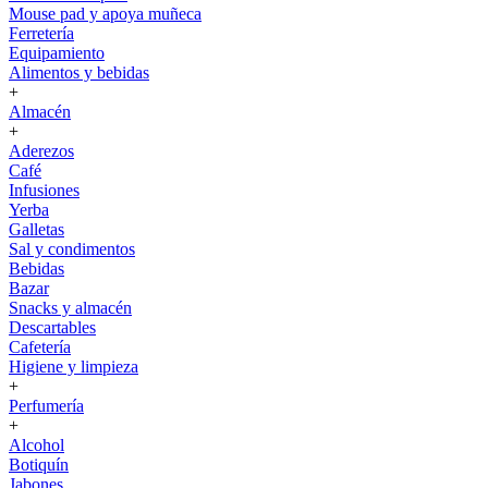
Mouse pad y apoya muñeca
Ferretería
Equipamiento
Alimentos y bebidas
+
Almacén
+
Aderezos
Café
Infusiones
Yerba
Galletas
Sal y condimentos
Bebidas
Bazar
Snacks y almacén
Descartables
Cafetería
Higiene y limpieza
+
Perfumería
+
Alcohol
Botiquín
Jabones