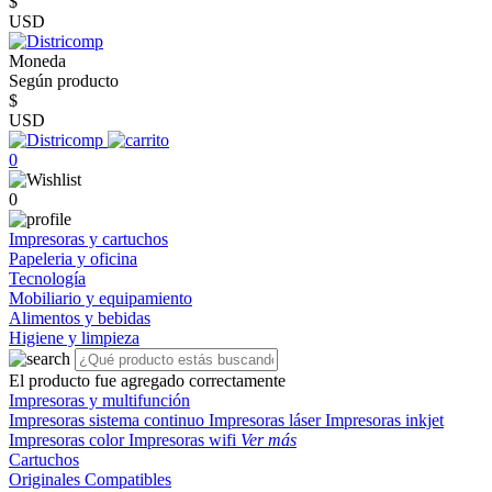
$
USD
Moneda
Según producto
$
USD
0
0
Impresoras y cartuchos
Papeleria y oficina
Tecnología
Mobiliario y equipamiento
Alimentos y bebidas
Higiene y limpieza
El producto fue agregado correctamente
Impresoras y multifunción
Impresoras sistema continuo
Impresoras láser
Impresoras inkjet
Impresoras color
Impresoras wifi
Ver más
Cartuchos
Originales
Compatibles