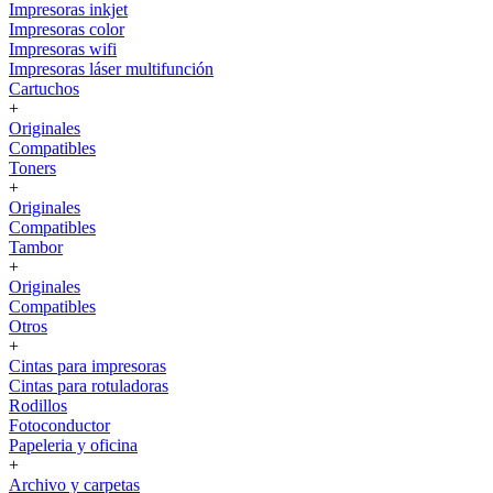
Impresoras inkjet
Impresoras color
Impresoras wifi
Impresoras láser multifunción
Cartuchos
+
Originales
Compatibles
Toners
+
Originales
Compatibles
Tambor
+
Originales
Compatibles
Otros
+
Cintas para impresoras
Cintas para rotuladoras
Rodillos
Fotoconductor
Papeleria y oficina
+
Archivo y carpetas