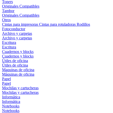
Toners
Originales
Compatibles
Tambor
Originales
Compatibles
Otros
Cintas para impresoras
Cintas para rotuladoras
Rodillos
Fotoconductor
Archivo y carpetas
Archivo y carpetas
Escritura
Escritura
Cuadernos y blocks
Cuadernos y blocks
Útiles de oficina
Útiles de oficina
Maquinas de oficina
Máquinas de oficina
Papel
Papel
Mochilas y cartucheras
Mochilas y cartucheras
Informática
Informática
Notebooks
Notebooks