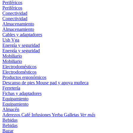
Periféricos
Periféricos
Conectividad
Conectividad
Almacenamiento
Almacenamiento
Cables y adaptadores
Usb
Vga
Energía y seguridad
Energía y seguridad
Mobiliario
Mobiliario
Electrodomésticos
Electrodomésticos
Productos ergonómicos
Descanso de pies
Mouse pad y apoya muñeca
Ferretería
Fichas y adaptadores
Equipamiento
Equipamiento
Almacén
Aderezos
Café
Infusiones
Yerba
Galletas
Ver más
Bebidas
Bebidas
Bazar