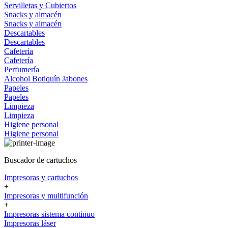
Servilletas y Cubiertos
Snacks y almacén
Snacks y almacén
Descartables
Descartables
Cafetería
Cafetería
Perfumería
Alcohol
Botiquín
Jabones
Papeles
Papeles
Limpieza
Limpieza
Higiene personal
Higiene personal
Buscador de cartuchos
Impresoras y cartuchos
+
Impresoras y multifunción
+
Impresoras sistema continuo
Impresoras láser