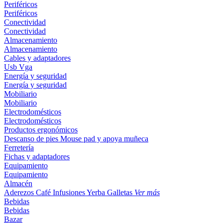
Periféricos
Periféricos
Conectividad
Conectividad
Almacenamiento
Almacenamiento
Cables y adaptadores
Usb
Vga
Energía y seguridad
Energía y seguridad
Mobiliario
Mobiliario
Electrodomésticos
Electrodomésticos
Productos ergonómicos
Descanso de pies
Mouse pad y apoya muñeca
Ferretería
Fichas y adaptadores
Equipamiento
Equipamiento
Almacén
Aderezos
Café
Infusiones
Yerba
Galletas
Ver más
Bebidas
Bebidas
Bazar