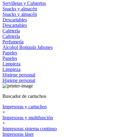
Servilletas y Cubiertos
Snacks y almacén
Snacks y almacén
Descartables
Descartables
Cafetería
Cafetería
Perfumería
Alcohol
Botiquín
Jabones
Papeles
Papeles
Limpieza
Limpieza
Higiene personal
Higiene personal
Buscador de cartuchos
Impresoras y cartuchos
+
Impresoras y multifunción
+
Impresoras sistema continuo
Impresoras láser