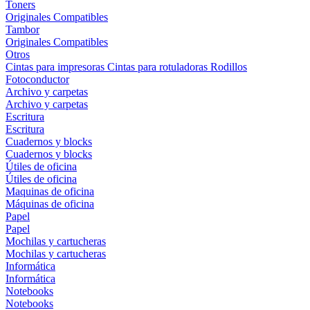
Toners
Originales
Compatibles
Tambor
Originales
Compatibles
Otros
Cintas para impresoras
Cintas para rotuladoras
Rodillos
Fotoconductor
Archivo y carpetas
Archivo y carpetas
Escritura
Escritura
Cuadernos y blocks
Cuadernos y blocks
Útiles de oficina
Útiles de oficina
Maquinas de oficina
Máquinas de oficina
Papel
Papel
Mochilas y cartucheras
Mochilas y cartucheras
Informática
Informática
Notebooks
Notebooks