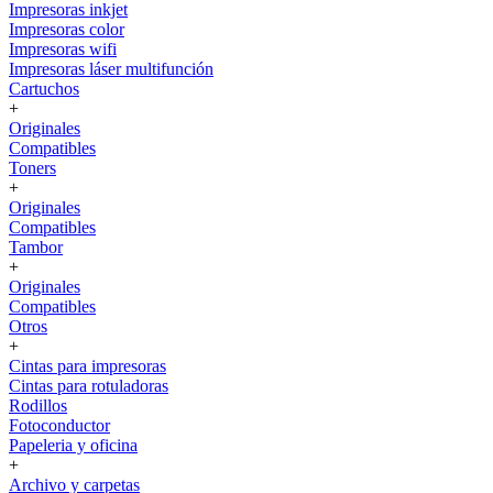
Impresoras inkjet
Impresoras color
Impresoras wifi
Impresoras láser multifunción
Cartuchos
+
Originales
Compatibles
Toners
+
Originales
Compatibles
Tambor
+
Originales
Compatibles
Otros
+
Cintas para impresoras
Cintas para rotuladoras
Rodillos
Fotoconductor
Papeleria y oficina
+
Archivo y carpetas