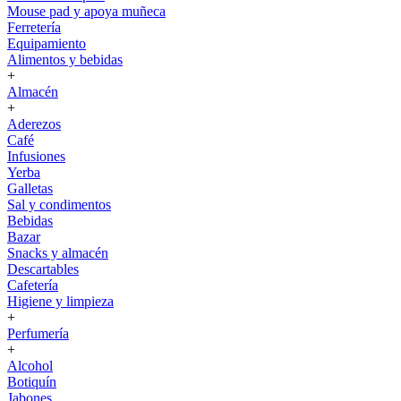
Mouse pad y apoya muñeca
Ferretería
Equipamiento
Alimentos y bebidas
+
Almacén
+
Aderezos
Café
Infusiones
Yerba
Galletas
Sal y condimentos
Bebidas
Bazar
Snacks y almacén
Descartables
Cafetería
Higiene y limpieza
+
Perfumería
+
Alcohol
Botiquín
Jabones