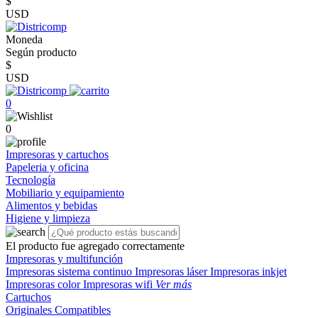
$
USD
Moneda
Según producto
$
USD
0
0
Impresoras y cartuchos
Papeleria y oficina
Tecnología
Mobiliario y equipamiento
Alimentos y bebidas
Higiene y limpieza
El producto fue agregado correctamente
Impresoras y multifunción
Impresoras sistema continuo
Impresoras láser
Impresoras inkjet
Impresoras color
Impresoras wifi
Ver más
Cartuchos
Originales
Compatibles