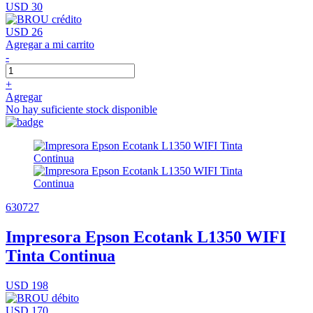
USD 30
USD 26
Agregar a mi carrito
-
+
Agregar
No hay suficiente stock disponible
630727
Impresora Epson Ecotank L1350 WIFI
Tinta Continua
USD 198
USD 170