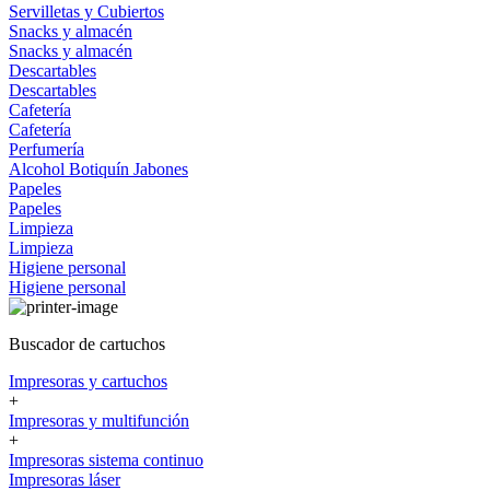
Servilletas y Cubiertos
Snacks y almacén
Snacks y almacén
Descartables
Descartables
Cafetería
Cafetería
Perfumería
Alcohol
Botiquín
Jabones
Papeles
Papeles
Limpieza
Limpieza
Higiene personal
Higiene personal
Buscador de cartuchos
Impresoras y cartuchos
+
Impresoras y multifunción
+
Impresoras sistema continuo
Impresoras láser