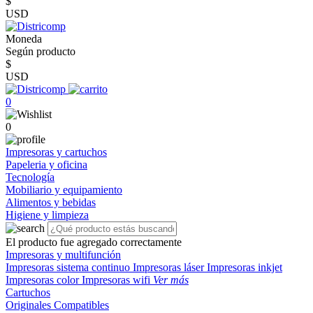
$
USD
Moneda
Según producto
$
USD
0
0
Impresoras y cartuchos
Papeleria y oficina
Tecnología
Mobiliario y equipamiento
Alimentos y bebidas
Higiene y limpieza
El producto fue agregado correctamente
Impresoras y multifunción
Impresoras sistema continuo
Impresoras láser
Impresoras inkjet
Impresoras color
Impresoras wifi
Ver más
Cartuchos
Originales
Compatibles