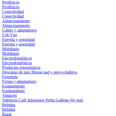
Periféricos
Periféricos
Conectividad
Conectividad
Almacenamiento
Almacenamiento
Cables y adaptadores
Usb
Vga
Energía y seguridad
Energía y seguridad
Mobiliario
Mobiliario
Electrodomésticos
Electrodomésticos
Productos ergonómicos
Descanso de pies
Mouse pad y apoya muñeca
Ferretería
Fichas y adaptadores
Equipamiento
Equipamiento
Almacén
Aderezos
Café
Infusiones
Yerba
Galletas
Ver más
Bebidas
Bebidas
Bazar