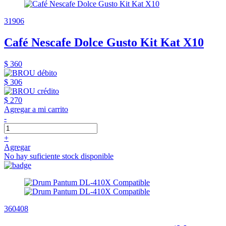
31906
Café Nescafe Dolce Gusto Kit Kat X10
$ 360
$ 306
$ 270
Agregar a mi carrito
-
+
Agregar
No hay suficiente stock disponible
360408