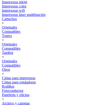
Impresoras inkjet
Impresoras color
Impresoras wifi
Impresoras láser multifunción
Cartuchos
+
Originales
Compatibles
Toners
+
Originales
Compatibles
Tambor
+
Originales
Compatibles
Otros
+
Cintas para impresoras
Cintas para rotuladoras
Rodillos
Fotoconductor
Papeleria y oficina
+
Archivo y carpetas