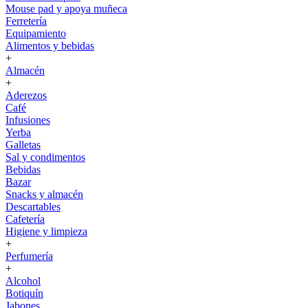
Mouse pad y apoya muñeca
Ferretería
Equipamiento
Alimentos y bebidas
+
Almacén
+
Aderezos
Café
Infusiones
Yerba
Galletas
Sal y condimentos
Bebidas
Bazar
Snacks y almacén
Descartables
Cafetería
Higiene y limpieza
+
Perfumería
+
Alcohol
Botiquín
Jabones