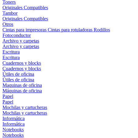
Toners
Originales
Compatibles
Tambor
Originales
Compatibles
Otros
Cintas para impresoras
Cintas para rotuladoras
Rodillos
Fotoconductor
Archivo y carpetas
Archivo y carpetas
Escritura
Escritura
Cuadernos y blocks
Cuadernos y blocks
Útiles de oficina
Útiles de oficina
Maquinas de oficina
Máquinas de oficina
Papel
Papel
Mochilas y cartucheras
Mochilas y cartucheras
Informática
Informática
Notebooks
Notebooks