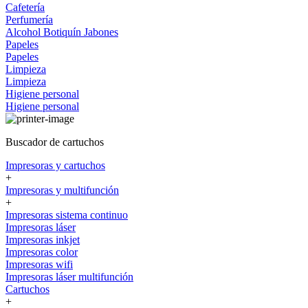
Cafetería
Perfumería
Alcohol
Botiquín
Jabones
Papeles
Papeles
Limpieza
Limpieza
Higiene personal
Higiene personal
Buscador de cartuchos
Impresoras y cartuchos
+
Impresoras y multifunción
+
Impresoras sistema continuo
Impresoras láser
Impresoras inkjet
Impresoras color
Impresoras wifi
Impresoras láser multifunción
Cartuchos
+