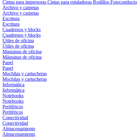
Cintas para impresoras
Cintas para rotuladoras
Rodillos
Fotoconducto
Archivo y carpetas
Archivo y carpetas
Escritura
Escritura
Cuadernos y blocks
Cuadernos y blocks
Útiles de oficina
Útiles de oficina
Maquinas de oficina
Máquinas de oficina
Papel
Papel
Mochilas y cartucheras
Mochilas y cartucheras
Informática
Informática
Notebooks
Notebooks
Periféricos
Periféricos
Conectividad
Conectividad
Almacenamiento
Almacenamiento