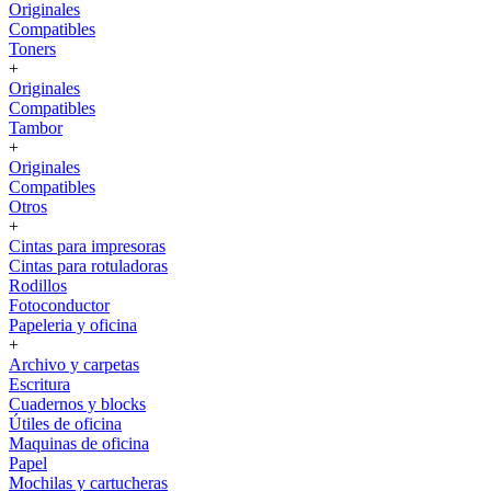
Originales
Compatibles
Toners
+
Originales
Compatibles
Tambor
+
Originales
Compatibles
Otros
+
Cintas para impresoras
Cintas para rotuladoras
Rodillos
Fotoconductor
Papeleria y oficina
+
Archivo y carpetas
Escritura
Cuadernos y blocks
Útiles de oficina
Maquinas de oficina
Papel
Mochilas y cartucheras