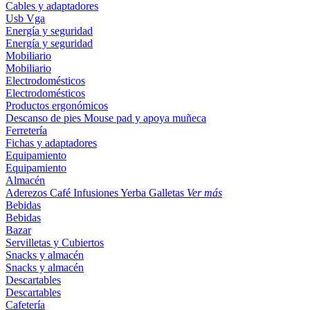
Cables y adaptadores
Usb
Vga
Energía y seguridad
Energía y seguridad
Mobiliario
Mobiliario
Electrodomésticos
Electrodomésticos
Productos ergonómicos
Descanso de pies
Mouse pad y apoya muñeca
Ferretería
Fichas y adaptadores
Equipamiento
Equipamiento
Almacén
Aderezos
Café
Infusiones
Yerba
Galletas
Ver más
Bebidas
Bebidas
Bazar
Servilletas y Cubiertos
Snacks y almacén
Snacks y almacén
Descartables
Descartables
Cafetería