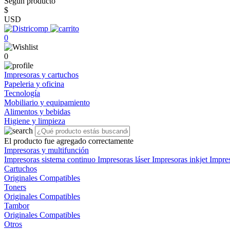
Según producto
$
USD
0
0
Impresoras y cartuchos
Papeleria y oficina
Tecnología
Mobiliario y equipamiento
Alimentos y bebidas
Higiene y limpieza
El producto fue agregado correctamente
Impresoras y multifunción
Impresoras sistema continuo
Impresoras láser
Impresoras inkjet
Impre
Cartuchos
Originales
Compatibles
Toners
Originales
Compatibles
Tambor
Originales
Compatibles
Otros