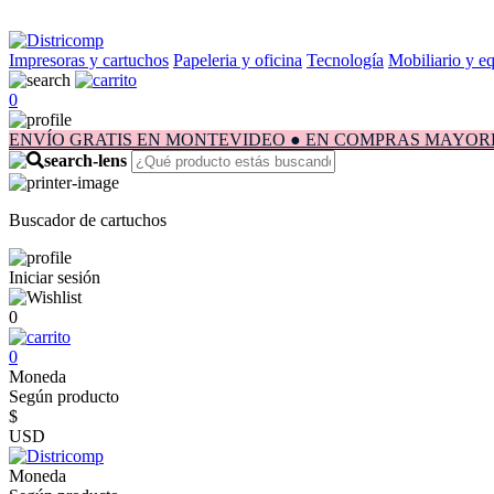
Impresoras y cartuchos
Papeleria y oficina
Tecnología
Mobiliario y e
0
ENVÍO GRATIS EN MONTEVIDEO ● EN COMPRAS MAYORES A $1.
Buscador de cartuchos
Iniciar sesión
0
0
Moneda
Según producto
$
USD
Moneda