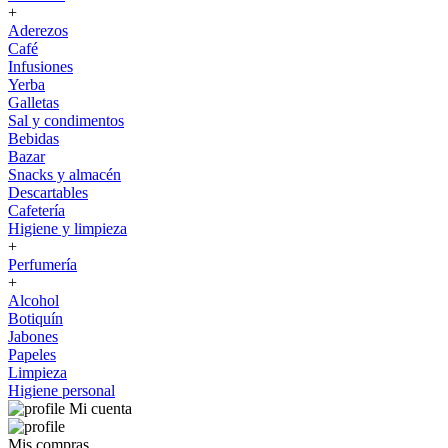
+
Aderezos
Café
Infusiones
Yerba
Galletas
Sal y condimentos
Bebidas
Bazar
Snacks y almacén
Descartables
Cafetería
Higiene y limpieza
+
Perfumería
+
Alcohol
Botiquín
Jabones
Papeles
Limpieza
Higiene personal
Mi cuenta
Mis compras