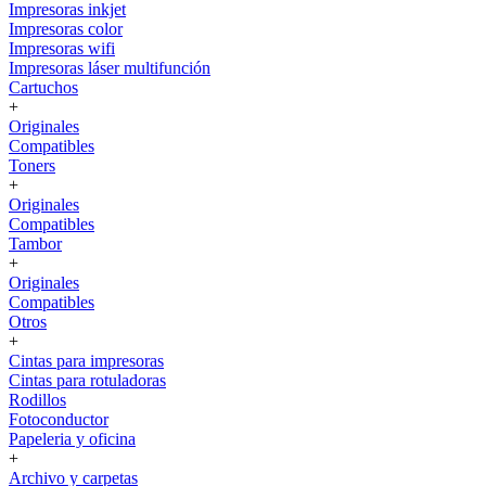
Impresoras inkjet
Impresoras color
Impresoras wifi
Impresoras láser multifunción
Cartuchos
+
Originales
Compatibles
Toners
+
Originales
Compatibles
Tambor
+
Originales
Compatibles
Otros
+
Cintas para impresoras
Cintas para rotuladoras
Rodillos
Fotoconductor
Papeleria y oficina
+
Archivo y carpetas