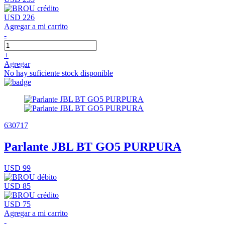
USD 226
Agregar a mi carrito
-
+
Agregar
No hay suficiente stock disponible
630717
Parlante JBL BT GO5 PURPURA
USD 99
USD 85
USD 75
Agregar a mi carrito
-