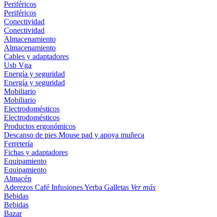
Periféricos
Periféricos
Conectividad
Conectividad
Almacenamiento
Almacenamiento
Cables y adaptadores
Usb
Vga
Energía y seguridad
Energía y seguridad
Mobiliario
Mobiliario
Electrodomésticos
Electrodomésticos
Productos ergonómicos
Descanso de pies
Mouse pad y apoya muñeca
Ferretería
Fichas y adaptadores
Equipamiento
Equipamiento
Almacén
Aderezos
Café
Infusiones
Yerba
Galletas
Ver más
Bebidas
Bebidas
Bazar