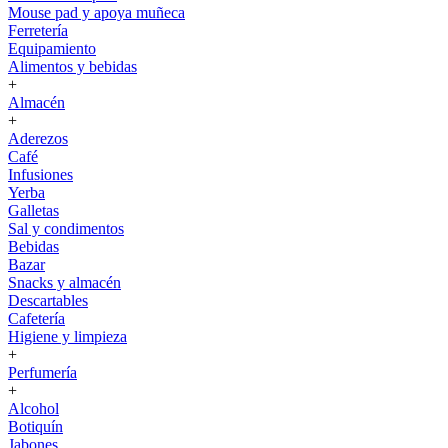
Mouse pad y apoya muñeca
Ferretería
Equipamiento
Alimentos y bebidas
+
Almacén
+
Aderezos
Café
Infusiones
Yerba
Galletas
Sal y condimentos
Bebidas
Bazar
Snacks y almacén
Descartables
Cafetería
Higiene y limpieza
+
Perfumería
+
Alcohol
Botiquín
Jabones