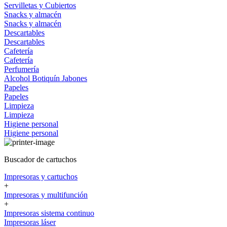
Servilletas y Cubiertos
Snacks y almacén
Snacks y almacén
Descartables
Descartables
Cafetería
Cafetería
Perfumería
Alcohol
Botiquín
Jabones
Papeles
Papeles
Limpieza
Limpieza
Higiene personal
Higiene personal
Buscador de cartuchos
Impresoras y cartuchos
+
Impresoras y multifunción
+
Impresoras sistema continuo
Impresoras láser