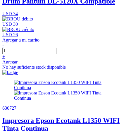
Drum Pantum DL-5120X Compatible
USD 34
USD 30
USD 26
Agregar a mi carrito
-
+
Agregar
No hay suficiente stock disponible
630727
Impresora Epson Ecotank L1350 WIFI
Tinta Continua