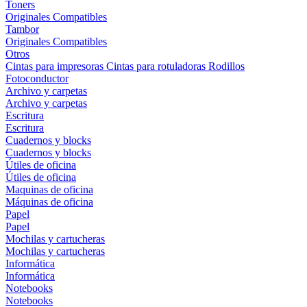
Toners
Originales
Compatibles
Tambor
Originales
Compatibles
Otros
Cintas para impresoras
Cintas para rotuladoras
Rodillos
Fotoconductor
Archivo y carpetas
Archivo y carpetas
Escritura
Escritura
Cuadernos y blocks
Cuadernos y blocks
Útiles de oficina
Útiles de oficina
Maquinas de oficina
Máquinas de oficina
Papel
Papel
Mochilas y cartucheras
Mochilas y cartucheras
Informática
Informática
Notebooks
Notebooks