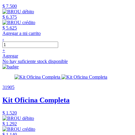
$ 7.500
$ 6.375
$ 5.625
Agregar a mi carrito
-
+
Agregar
No hay suficiente stock disponible
31905
Kit Oficina Completa
$ 1.520
$ 1.292
$ 1.140