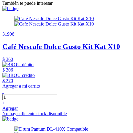
También te puede interesar
31906
Café Nescafe Dolce Gusto Kit Kat X10
$ 360
$ 306
$ 270
Agregar a mi carrito
-
+
Agregar
No hay suficiente stock disponible