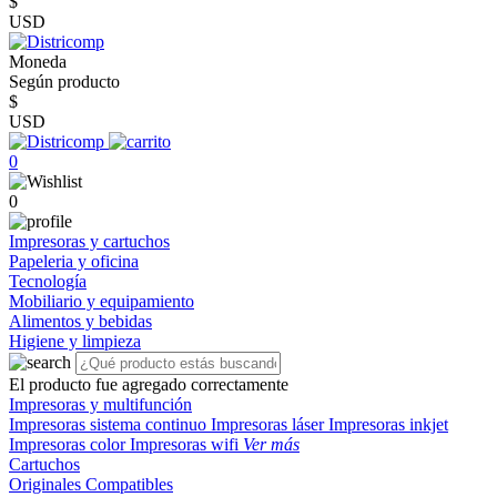
$
USD
Moneda
Según producto
$
USD
0
0
Impresoras y cartuchos
Papeleria y oficina
Tecnología
Mobiliario y equipamiento
Alimentos y bebidas
Higiene y limpieza
El producto fue agregado correctamente
Impresoras y multifunción
Impresoras sistema continuo
Impresoras láser
Impresoras inkjet
Impresoras color
Impresoras wifi
Ver más
Cartuchos
Originales
Compatibles