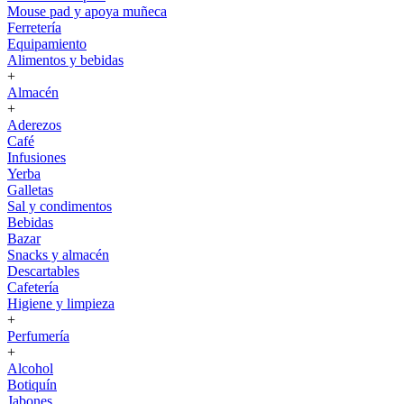
Mouse pad y apoya muñeca
Ferretería
Equipamiento
Alimentos y bebidas
+
Almacén
+
Aderezos
Café
Infusiones
Yerba
Galletas
Sal y condimentos
Bebidas
Bazar
Snacks y almacén
Descartables
Cafetería
Higiene y limpieza
+
Perfumería
+
Alcohol
Botiquín
Jabones