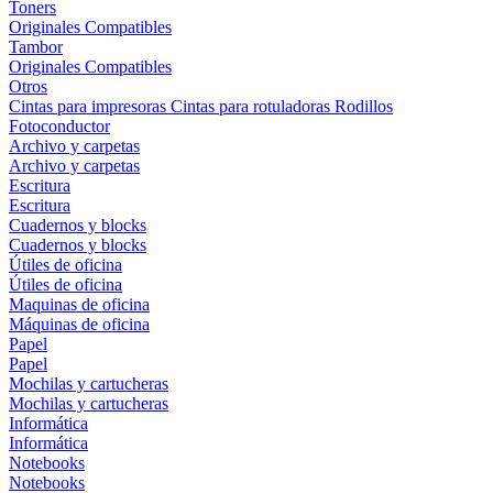
Toners
Originales
Compatibles
Tambor
Originales
Compatibles
Otros
Cintas para impresoras
Cintas para rotuladoras
Rodillos
Fotoconductor
Archivo y carpetas
Archivo y carpetas
Escritura
Escritura
Cuadernos y blocks
Cuadernos y blocks
Útiles de oficina
Útiles de oficina
Maquinas de oficina
Máquinas de oficina
Papel
Papel
Mochilas y cartucheras
Mochilas y cartucheras
Informática
Informática
Notebooks
Notebooks