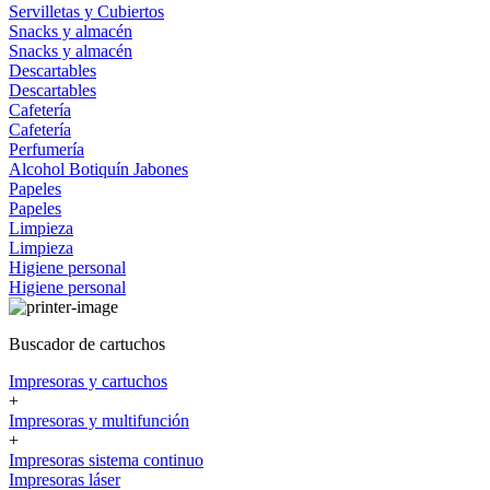
Servilletas y Cubiertos
Snacks y almacén
Snacks y almacén
Descartables
Descartables
Cafetería
Cafetería
Perfumería
Alcohol
Botiquín
Jabones
Papeles
Papeles
Limpieza
Limpieza
Higiene personal
Higiene personal
Buscador de cartuchos
Impresoras y cartuchos
+
Impresoras y multifunción
+
Impresoras sistema continuo
Impresoras láser