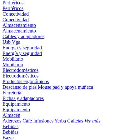
Periféricos
Periféricos
Conectividad
Conectividad
Almacenamiento
Almacenamiento
Cables y adaptadores
Usb
Vga
Energía y seguridad
Energía y seguridad
Mobiliario
Mobiliario
Electrodomésticos
Electrodomésticos
Productos ergonómicos
Descanso de pies
Mouse pad y apoya muñeca
Ferretería
Fichas y adaptadores
Equipamiento
Equipamiento
Almacén
Aderezos
Café
Infusiones
Yerba
Galletas
Ver más
Bebidas
Bebidas
Bazar