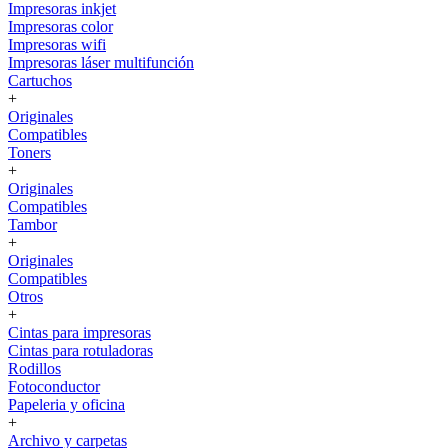
Impresoras inkjet
Impresoras color
Impresoras wifi
Impresoras láser multifunción
Cartuchos
+
Originales
Compatibles
Toners
+
Originales
Compatibles
Tambor
+
Originales
Compatibles
Otros
+
Cintas para impresoras
Cintas para rotuladoras
Rodillos
Fotoconductor
Papeleria y oficina
+
Archivo y carpetas