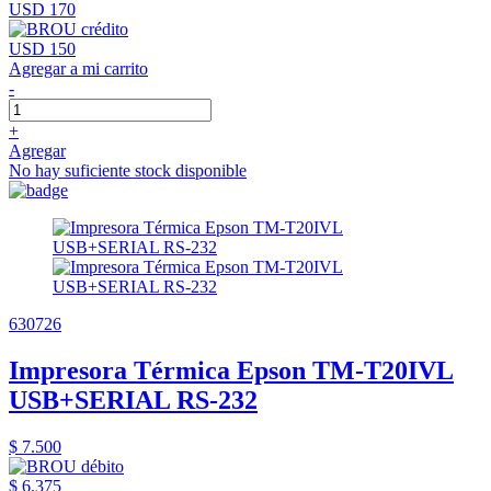
USD 170
USD 150
Agregar a mi carrito
-
+
Agregar
No hay suficiente stock disponible
630726
Impresora Térmica Epson TM-T20IVL
USB+SERIAL RS-232
$ 7.500
$ 6.375