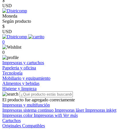
$
USD
Moneda
Según producto
$
USD
0
0
Impresoras y cartuchos
Papeleria y oficina
Tecnología
Mobiliario y equipamiento
Alimentos y bebidas
Higiene y limpieza
El producto fue agregado correctamente
Impresoras y multifunción
Impresoras sistema continuo
Impresoras láser
Impresoras inkjet
Impresoras color
Impresoras wifi
Ver más
Cartuchos
Originales
Compatibles