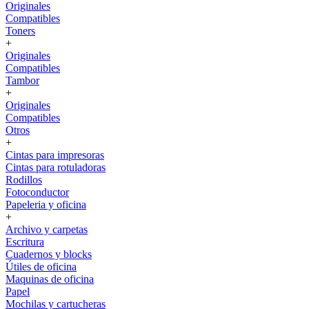
Originales
Compatibles
Toners
+
Originales
Compatibles
Tambor
+
Originales
Compatibles
Otros
+
Cintas para impresoras
Cintas para rotuladoras
Rodillos
Fotoconductor
Papeleria y oficina
+
Archivo y carpetas
Escritura
Cuadernos y blocks
Útiles de oficina
Maquinas de oficina
Papel
Mochilas y cartucheras