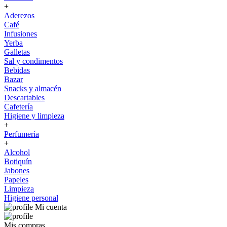
+
Aderezos
Café
Infusiones
Yerba
Galletas
Sal y condimentos
Bebidas
Bazar
Snacks y almacén
Descartables
Cafetería
Higiene y limpieza
+
Perfumería
+
Alcohol
Botiquín
Jabones
Papeles
Limpieza
Higiene personal
Mi cuenta
Mis compras