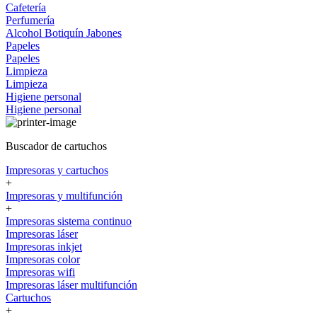
Cafetería
Perfumería
Alcohol
Botiquín
Jabones
Papeles
Papeles
Limpieza
Limpieza
Higiene personal
Higiene personal
Buscador de cartuchos
Impresoras y cartuchos
+
Impresoras y multifunción
+
Impresoras sistema continuo
Impresoras láser
Impresoras inkjet
Impresoras color
Impresoras wifi
Impresoras láser multifunción
Cartuchos
+