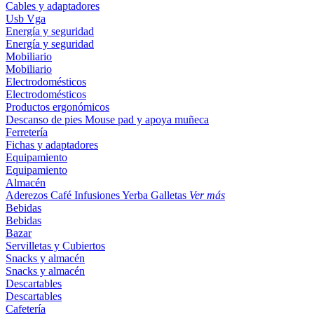
Cables y adaptadores
Usb
Vga
Energía y seguridad
Energía y seguridad
Mobiliario
Mobiliario
Electrodomésticos
Electrodomésticos
Productos ergonómicos
Descanso de pies
Mouse pad y apoya muñeca
Ferretería
Fichas y adaptadores
Equipamiento
Equipamiento
Almacén
Aderezos
Café
Infusiones
Yerba
Galletas
Ver más
Bebidas
Bebidas
Bazar
Servilletas y Cubiertos
Snacks y almacén
Snacks y almacén
Descartables
Descartables
Cafetería