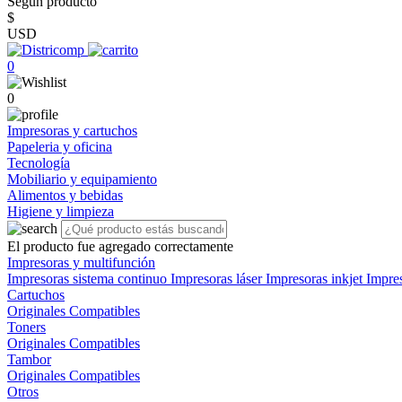
Según producto
$
USD
0
0
Impresoras y cartuchos
Papeleria y oficina
Tecnología
Mobiliario y equipamiento
Alimentos y bebidas
Higiene y limpieza
El producto fue agregado correctamente
Impresoras y multifunción
Impresoras sistema continuo
Impresoras láser
Impresoras inkjet
Impre
Cartuchos
Originales
Compatibles
Toners
Originales
Compatibles
Tambor
Originales
Compatibles
Otros