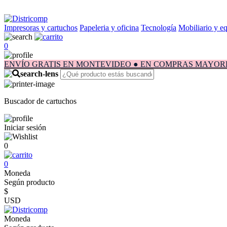
Impresoras y cartuchos
Papeleria y oficina
Tecnología
Mobiliario y e
0
ENVÍO GRATIS EN MONTEVIDEO ● EN COMPRAS MAYORES A $1.
Buscador de cartuchos
Iniciar sesión
0
0
Moneda
Según producto
$
USD
Moneda