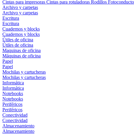
Cintas para impresoras
Cintas para rotuladoras
Rodillos
Fotoconducto
Archivo y carpetas
Archivo y carpetas
Escritura
Escritura
Cuadernos y blocks
Cuadernos y blocks
Útiles de oficina
Útiles de oficina
Maquinas de oficina
Máquinas de oficina
Papel
Papel
Mochilas y cartucheras
Mochilas y cartucheras
Informática
Informática
Notebooks
Notebooks
Periféricos
Periféricos
Conectividad
Conectividad
Almacenamiento
Almacenamiento