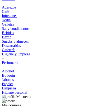
+
Aderezos
Café
Infusiones
Yerba
Galletas
Sal y condimentos
Bebidas
Bazar
Snacks y almacén
Descartables
Cafetería
Higiene y limpieza
+
Perfumería
+
Alcohol
Botiquín
Jabones
Papeles
Limpieza
Higiene personal
Mi cuenta
Mis compras