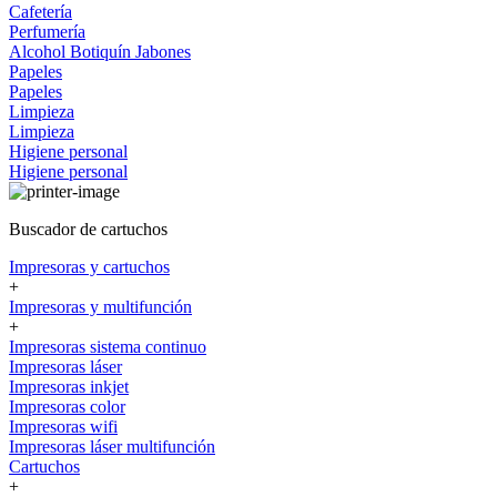
Cafetería
Perfumería
Alcohol
Botiquín
Jabones
Papeles
Papeles
Limpieza
Limpieza
Higiene personal
Higiene personal
Buscador de cartuchos
Impresoras y cartuchos
+
Impresoras y multifunción
+
Impresoras sistema continuo
Impresoras láser
Impresoras inkjet
Impresoras color
Impresoras wifi
Impresoras láser multifunción
Cartuchos
+