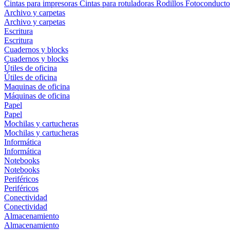
Cintas para impresoras
Cintas para rotuladoras
Rodillos
Fotoconducto
Archivo y carpetas
Archivo y carpetas
Escritura
Escritura
Cuadernos y blocks
Cuadernos y blocks
Útiles de oficina
Útiles de oficina
Maquinas de oficina
Máquinas de oficina
Papel
Papel
Mochilas y cartucheras
Mochilas y cartucheras
Informática
Informática
Notebooks
Notebooks
Periféricos
Periféricos
Conectividad
Conectividad
Almacenamiento
Almacenamiento