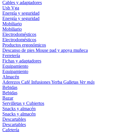
Cables y adaptadores
Usb
Vga
Energía y seguridad
Energía y seguridad
Mobiliario
Mobiliario
Electrodomésticos
Electrodomésticos
Productos ergonómicos
Descanso de pies
Mouse pad y apoya muñeca
Ferretería
Fichas y adaptadores
Equipamiento
Equipamiento
Almacén
Aderezos
Café
Infusiones
Yerba
Galletas
Ver más
Bebidas
Bebidas
Bazar
Servilletas y Cubiertos
Snacks y almacén
Snacks y almacén
Descartables
Descartables
Cafetería