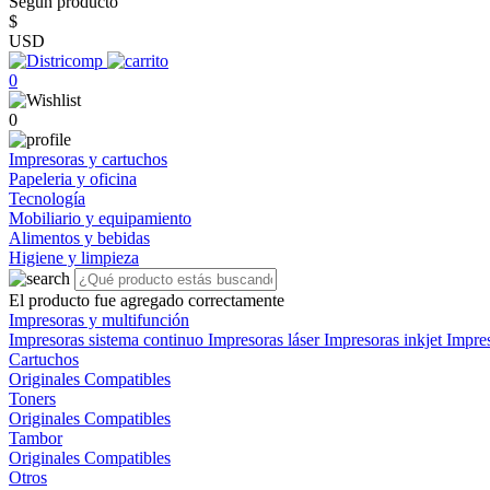
Según producto
$
USD
0
0
Impresoras y cartuchos
Papeleria y oficina
Tecnología
Mobiliario y equipamiento
Alimentos y bebidas
Higiene y limpieza
El producto fue agregado correctamente
Impresoras y multifunción
Impresoras sistema continuo
Impresoras láser
Impresoras inkjet
Impre
Cartuchos
Originales
Compatibles
Toners
Originales
Compatibles
Tambor
Originales
Compatibles
Otros