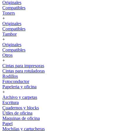
Originales
Compatibles
Toners
+
Originales
Compatibles
Tambor
+
Originales
Compatibles
Otros
+
Cintas para impresoras
Cintas para rotuladoras
Rodillos
Fotoconductor
Papeleria y oficina
+
Archivo y carpetas
Escritura
Cuadernos y blocks
Útiles de oficina
Maquinas de oficina
Papel
Mochilas y cartucheras