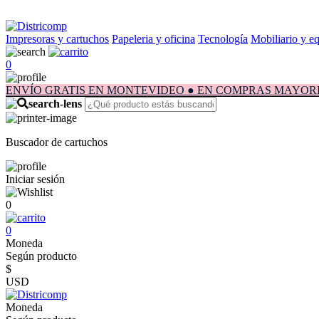
Impresoras y cartuchos
Papeleria y oficina
Tecnología
Mobiliario y e
0
ENVÍO GRATIS EN MONTEVIDEO ● EN COMPRAS MAYORES A $1.
Buscador de cartuchos
Iniciar sesión
0
0
Moneda
Según producto
$
USD
Moneda