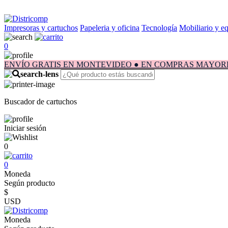
Impresoras y cartuchos
Papeleria y oficina
Tecnología
Mobiliario y e
0
ENVÍO GRATIS EN MONTEVIDEO ● EN COMPRAS MAYORES A $1.
Buscador de cartuchos
Iniciar sesión
0
0
Moneda
Según producto
$
USD
Moneda