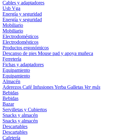
Cables y adaptadores
Usb
Vga
Energía y seguridad
Energía y seguridad
Mobiliario
Mobiliario
Electrodomésticos
Electrodomésticos
Productos ergonómicos
Descanso de pies
Mouse pad y apoya muñeca
Ferretería
Fichas y adaptadores
Equipamiento
Equipamiento
Almacén
Aderezos
Café
Infusiones
Yerba
Galletas
Ver más
Bebidas
Bebidas
Bazar
Servilletas y Cubiertos
Snacks y almacén
Snacks y almacén
Descartables
Descartables
Cafetería