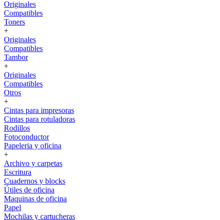
Originales
Compatibles
Toners
+
Originales
Compatibles
Tambor
+
Originales
Compatibles
Otros
+
Cintas para impresoras
Cintas para rotuladoras
Rodillos
Fotoconductor
Papeleria y oficina
+
Archivo y carpetas
Escritura
Cuadernos y blocks
Útiles de oficina
Maquinas de oficina
Papel
Mochilas y cartucheras