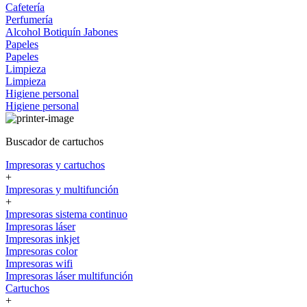
Cafetería
Perfumería
Alcohol
Botiquín
Jabones
Papeles
Papeles
Limpieza
Limpieza
Higiene personal
Higiene personal
Buscador de cartuchos
Impresoras y cartuchos
+
Impresoras y multifunción
+
Impresoras sistema continuo
Impresoras láser
Impresoras inkjet
Impresoras color
Impresoras wifi
Impresoras láser multifunción
Cartuchos
+