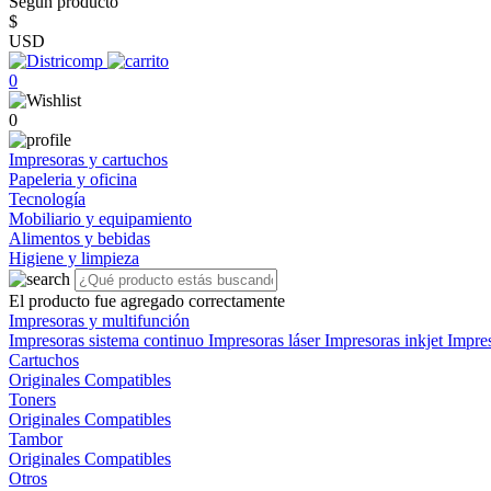
Según producto
$
USD
0
0
Impresoras y cartuchos
Papeleria y oficina
Tecnología
Mobiliario y equipamiento
Alimentos y bebidas
Higiene y limpieza
El producto fue agregado correctamente
Impresoras y multifunción
Impresoras sistema continuo
Impresoras láser
Impresoras inkjet
Impre
Cartuchos
Originales
Compatibles
Toners
Originales
Compatibles
Tambor
Originales
Compatibles
Otros