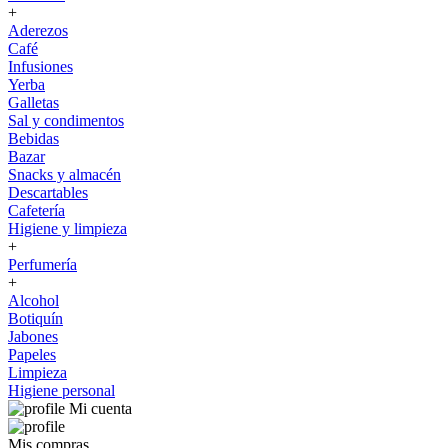
+
Aderezos
Café
Infusiones
Yerba
Galletas
Sal y condimentos
Bebidas
Bazar
Snacks y almacén
Descartables
Cafetería
Higiene y limpieza
+
Perfumería
+
Alcohol
Botiquín
Jabones
Papeles
Limpieza
Higiene personal
Mi cuenta
Mis compras