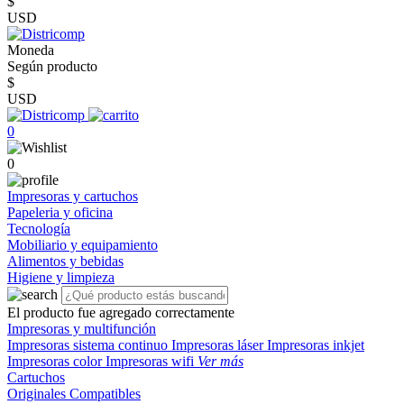
$
USD
Moneda
Según producto
$
USD
0
0
Impresoras y cartuchos
Papeleria y oficina
Tecnología
Mobiliario y equipamiento
Alimentos y bebidas
Higiene y limpieza
El producto fue agregado correctamente
Impresoras y multifunción
Impresoras sistema continuo
Impresoras láser
Impresoras inkjet
Impresoras color
Impresoras wifi
Ver más
Cartuchos
Originales
Compatibles