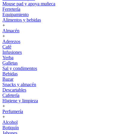
Mouse pad y apoya muñeca
Ferretería
Equipamiento
Alimentos y bebidas
+
Almacén
+
Aderezos
Café
Infusiones
Yerba
Galletas
Sal y condimentos
Bebidas
Bazar
Snacks y almacén
Descartables
Cafetería
Higiene y limpieza
+
Perfumería
+
Alcohol
Botiquín
Jabones