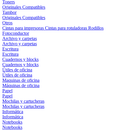
Toners
Originales
Compatibles
Tambor
Originales
Compatibles
Otros
Cintas para impresoras
Cintas para rotuladoras
Rodillos
Fotoconductor
Archivo y carpetas
Archivo y carpetas
Escritura
Escritura
Cuadernos y blocks
Cuadernos y blocks
Útiles de oficina
Útiles de oficina
Maquinas de oficina
Máquinas de oficina
Papel
Papel
Mochilas y cartucheras
Mochilas y cartucheras
Informática
Informática
Notebooks
Notebooks