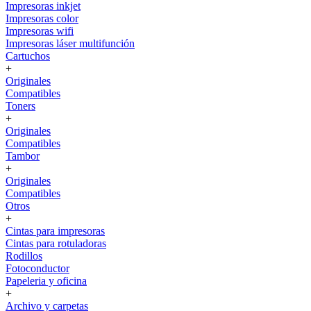
Impresoras inkjet
Impresoras color
Impresoras wifi
Impresoras láser multifunción
Cartuchos
+
Originales
Compatibles
Toners
+
Originales
Compatibles
Tambor
+
Originales
Compatibles
Otros
+
Cintas para impresoras
Cintas para rotuladoras
Rodillos
Fotoconductor
Papeleria y oficina
+
Archivo y carpetas