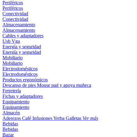
Periféricos
Periféricos
Conectividad
Conectividad
Almacenamiento
Almacenamiento
Cables y adaptadores
Usb
Vga
Energía y seguridad
Energía y seguridad
Mobiliario
Mobiliario
Electrodomésticos
Electrodomésticos
Productos ergonómicos
Descanso de pies
Mouse pad y apoya muñeca
Ferretería
Fichas y adaptadores
Equipamiento
Equipamiento
Almacén
Aderezos
Café
Infusiones
Yerba
Galletas
Ver más
Bebidas
Bebidas
Bazar