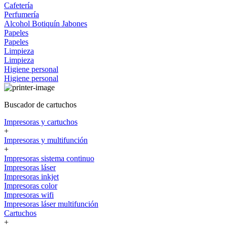
Cafetería
Perfumería
Alcohol
Botiquín
Jabones
Papeles
Papeles
Limpieza
Limpieza
Higiene personal
Higiene personal
Buscador de cartuchos
Impresoras y cartuchos
+
Impresoras y multifunción
+
Impresoras sistema continuo
Impresoras láser
Impresoras inkjet
Impresoras color
Impresoras wifi
Impresoras láser multifunción
Cartuchos
+