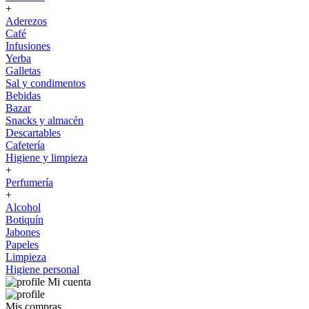
+
Aderezos
Café
Infusiones
Yerba
Galletas
Sal y condimentos
Bebidas
Bazar
Snacks y almacén
Descartables
Cafetería
Higiene y limpieza
+
Perfumería
+
Alcohol
Botiquín
Jabones
Papeles
Limpieza
Higiene personal
Mi cuenta
Mis compras