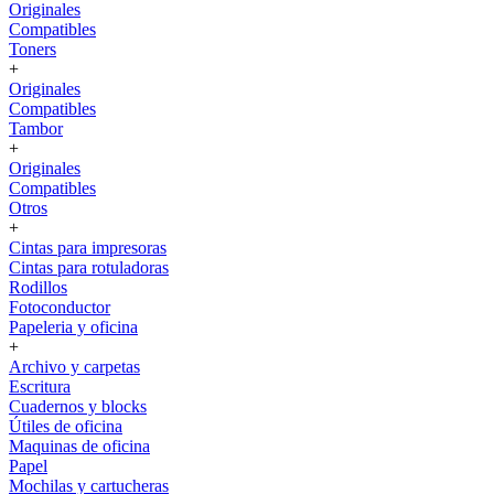
Originales
Compatibles
Toners
+
Originales
Compatibles
Tambor
+
Originales
Compatibles
Otros
+
Cintas para impresoras
Cintas para rotuladoras
Rodillos
Fotoconductor
Papeleria y oficina
+
Archivo y carpetas
Escritura
Cuadernos y blocks
Útiles de oficina
Maquinas de oficina
Papel
Mochilas y cartucheras