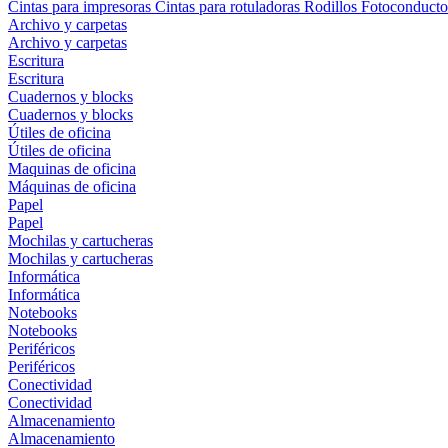
Cintas para impresoras
Cintas para rotuladoras
Rodillos
Fotoconducto
Archivo y carpetas
Archivo y carpetas
Escritura
Escritura
Cuadernos y blocks
Cuadernos y blocks
Útiles de oficina
Útiles de oficina
Maquinas de oficina
Máquinas de oficina
Papel
Papel
Mochilas y cartucheras
Mochilas y cartucheras
Informática
Informática
Notebooks
Notebooks
Periféricos
Periféricos
Conectividad
Conectividad
Almacenamiento
Almacenamiento