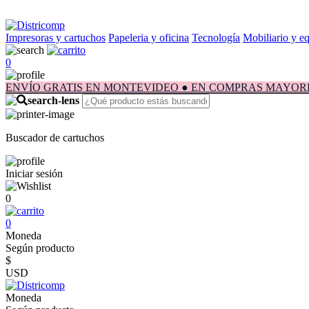
Impresoras y cartuchos
Papeleria y oficina
Tecnología
Mobiliario y e
0
ENVÍO GRATIS EN MONTEVIDEO ● EN COMPRAS MAYORES A $1.
Buscador de cartuchos
Iniciar sesión
0
0
Moneda
Según producto
$
USD
Moneda