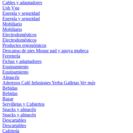
Cables y adaptadores
Usb
Vga
Energía y seguridad
Energía y seguridad
Mobiliario
Mobiliario
Electrodomésticos
Electrodomésticos
Productos ergonómicos
Descanso de pies
Mouse pad y apoya muñeca
Ferretería
Fichas y adaptadores
Equipamiento
Equipamiento
Almacén
Aderezos
Café
Infusiones
Yerba
Galletas
Ver más
Bebidas
Bebidas
Bazar
Servilletas y Cubiertos
Snacks y almacén
Snacks y almacén
Descartables
Descartables
Cafetería