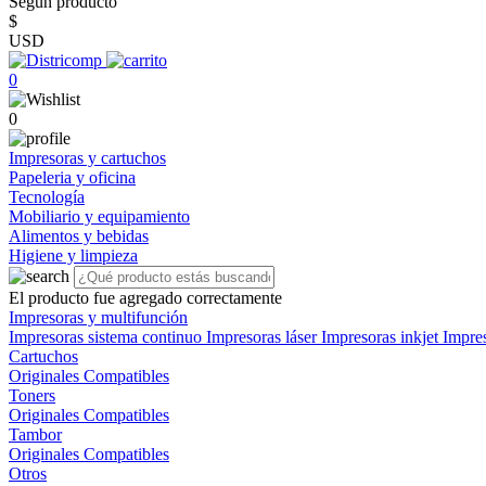
Según producto
$
USD
0
0
Impresoras y cartuchos
Papeleria y oficina
Tecnología
Mobiliario y equipamiento
Alimentos y bebidas
Higiene y limpieza
El producto fue agregado correctamente
Impresoras y multifunción
Impresoras sistema continuo
Impresoras láser
Impresoras inkjet
Impre
Cartuchos
Originales
Compatibles
Toners
Originales
Compatibles
Tambor
Originales
Compatibles
Otros