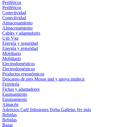
Periféricos
Periféricos
Conectividad
Conectividad
Almacenamiento
Almacenamiento
Cables y adaptadores
Usb
Vga
Energía y seguridad
Energía y seguridad
Mobiliario
Mobiliario
Electrodomésticos
Electrodomésticos
Productos ergonómicos
Descanso de pies
Mouse pad y apoya muñeca
Ferretería
Fichas y adaptadores
Equipamiento
Equipamiento
Almacén
Aderezos
Café
Infusiones
Yerba
Galletas
Ver más
Bebidas
Bebidas
Bazar