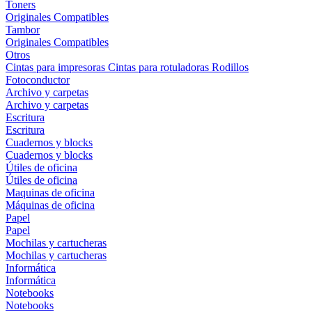
Toners
Originales
Compatibles
Tambor
Originales
Compatibles
Otros
Cintas para impresoras
Cintas para rotuladoras
Rodillos
Fotoconductor
Archivo y carpetas
Archivo y carpetas
Escritura
Escritura
Cuadernos y blocks
Cuadernos y blocks
Útiles de oficina
Útiles de oficina
Maquinas de oficina
Máquinas de oficina
Papel
Papel
Mochilas y cartucheras
Mochilas y cartucheras
Informática
Informática
Notebooks
Notebooks