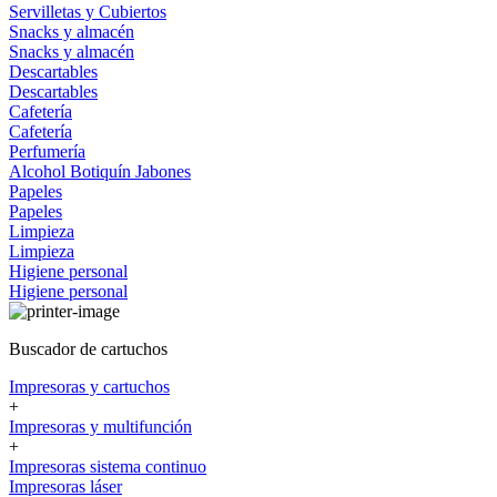
Servilletas y Cubiertos
Snacks y almacén
Snacks y almacén
Descartables
Descartables
Cafetería
Cafetería
Perfumería
Alcohol
Botiquín
Jabones
Papeles
Papeles
Limpieza
Limpieza
Higiene personal
Higiene personal
Buscador de cartuchos
Impresoras y cartuchos
+
Impresoras y multifunción
+
Impresoras sistema continuo
Impresoras láser