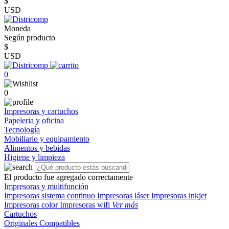
$
USD
Moneda
Según producto
$
USD
0
0
Impresoras y cartuchos
Papeleria y oficina
Tecnología
Mobiliario y equipamiento
Alimentos y bebidas
Higiene y limpieza
El producto fue agregado correctamente
Impresoras y multifunción
Impresoras sistema continuo
Impresoras láser
Impresoras inkjet
Impresoras color
Impresoras wifi
Ver más
Cartuchos
Originales
Compatibles