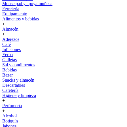
Mouse pad y apoya muñeca
Ferretería
Equipamiento
Alimentos y bebidas
+
Almacén
+
Aderezos
Café
Infusiones
Yerba
Galletas
Sal y condimentos
Bebidas
Bazar
Snacks y almacén
Descartables
Cafetería
Higiene y limpieza
+
Perfumería
+
Alcohol
Botiquín
Jabones